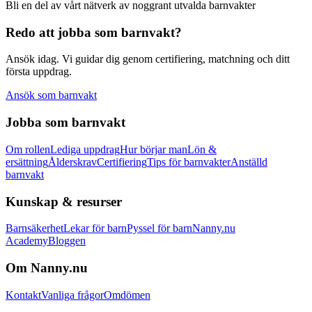
Bli en del av vårt nätverk av noggrant utvalda barnvakter
Redo att jobba som barnvakt?
Ansök idag. Vi guidar dig genom certifiering, matchning och ditt
första uppdrag.
Ansök som barnvakt
Jobba som barnvakt
Om rollen
Lediga uppdrag
Hur börjar man
Lön &
ersättning
Ålderskrav
Certifiering
Tips för barnvakter
Anställd
barnvakt
Kunskap & resurser
Barnsäkerhet
Lekar för barn
Pyssel för barn
Nanny.nu
Academy
Bloggen
Om Nanny.nu
Kontakt
Vanliga frågor
Omdömen