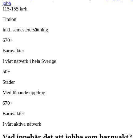
jobb
115-155 kr/h
Timlön
Inkl. semesterersättning
670+
Barnvakter
I vårt nätverk i hela Sverige
50+
Städer
Med löpande uppdrag
670+
Barnvakter
I vårt aktiva nätverk
Vad innebär det att jobba som barnvakt?