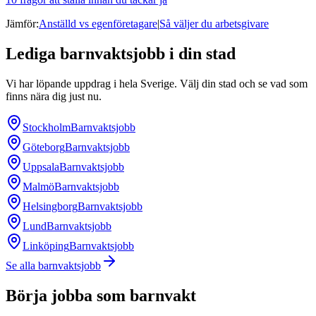
Jämför:
Anställd vs egenföretagare
|
Så väljer du arbetsgivare
Lediga barnvaktsjobb i din stad
Vi har löpande uppdrag i hela Sverige. Välj din stad och se vad som
finns nära dig just nu.
Stockholm
Barnvaktsjobb
Göteborg
Barnvaktsjobb
Uppsala
Barnvaktsjobb
Malmö
Barnvaktsjobb
Helsingborg
Barnvaktsjobb
Lund
Barnvaktsjobb
Linköping
Barnvaktsjobb
Se alla barnvaktsjobb
Börja jobba som barnvakt