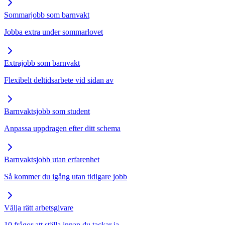
Sommarjobb som barnvakt
Jobba extra under sommarlovet
Extrajobb som barnvakt
Flexibelt deltidsarbete vid sidan av
Barnvaktsjobb som student
Anpassa uppdragen efter ditt schema
Barnvaktsjobb utan erfarenhet
Så kommer du igång utan tidigare jobb
Välja rätt arbetsgivare
10 frågor att ställa innan du tackar ja