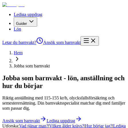
Lediga uppdrag
Guider
Lön
Letar du barnvakt?
Ansök som barnvakt
Hem
Jobba som barnvakt
Jobba som barnvakt - lön, anställning och
hur du börjar
Riktig anställning med 115-155 kr/h, olycksfallsförsäkring och
semesterersättning. Din barnvaktsspecialist matchar dig med familjer
som passar dig.
Ansök som barnvakt
Lediga uppdrag
Utforska:
Vad tjänar man?
|
Vilken ålder krävs?
|
Hur börjar jag?
|
Lediga