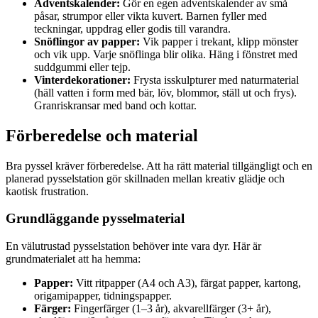
Adventskalender:
Gör en egen adventskalender av små
påsar, strumpor eller vikta kuvert. Barnen fyller med
teckningar, uppdrag eller godis till varandra.
Snöflingor av papper:
Vik papper i trekant, klipp mönster
och vik upp. Varje snöflinga blir olika. Häng i fönstret med
suddgummi eller tejp.
Vinterdekorationer:
Frysta isskulpturer med naturmaterial
(häll vatten i form med bär, löv, blommor, ställ ut och frys).
Granriskransar med band och kottar.
Förberedelse och material
Bra pyssel kräver förberedelse. Att ha rätt material tillgängligt och en
planerad pysselstation gör skillnaden mellan kreativ glädje och
kaotisk frustration.
Grundläggande pysselmaterial
En välutrustad pysselstation behöver inte vara dyr. Här är
grundmaterialet att ha hemma:
Papper:
Vitt ritpapper (A4 och A3), färgat papper, kartong,
origamipapper, tidningspapper.
Färger:
Fingerfärger (1–3 år), akvarellfärger (3+ år),