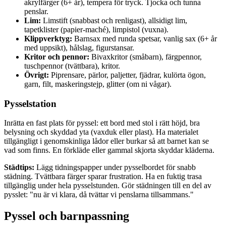
akrylfärger (6+ år), tempera för tryck. Tjocka och tunna
penslar.
Lim:
Limstift (snabbast och renligast), allsidigt lim,
tapetklister (papier-maché), limpistol (vuxna).
Klippverktyg:
Barnsax med runda spetsar, vanlig sax (6+ år
med uppsikt), hålslag, figurstansar.
Kritor och pennor:
Bivaxkritor (småbarn), färgpennor,
tuschpennor (tvättbara), kritor.
Övrigt:
Piprensare, pärlor, paljetter, fjädrar, kulörta ögon,
garn, filt, maskeringstejp, glitter (om ni vågar).
Pysselstation
Inrätta en fast plats för pyssel: ett bord med stol i rätt höjd, bra
belysning och skyddad yta (vaxduk eller plast). Ha materialet
tillgängligt i genomskinliga lådor eller burkar så att barnet kan se
vad som finns. En förkläde eller gammal skjorta skyddar kläderna.
Städtips:
Lägg tidningspapper under pysselbordet för snabb
städning. Tvättbara färger sparar frustration. Ha en fuktig trasa
tillgänglig under hela pysselstunden. Gör städningen till en del av
pysslet: "nu är vi klara, då tvättar vi penslarna tillsammans."
Pyssel och barnpassning