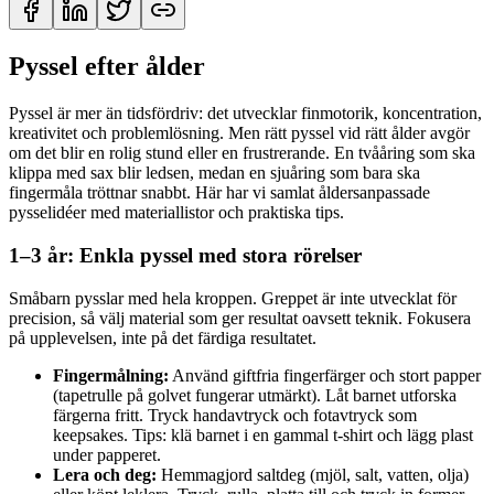
Pyssel efter ålder
Pyssel är mer än tidsfördriv: det utvecklar finmotorik, koncentration,
kreativitet och problemlösning. Men rätt pyssel vid rätt ålder avgör
om det blir en rolig stund eller en frustrerande. En tvååring som ska
klippa med sax blir ledsen, medan en sjuåring som bara ska
fingermåla tröttnar snabbt. Här har vi samlat åldersanpassade
pysselidéer med materiallistor och praktiska tips.
1–3 år: Enkla pyssel med stora rörelser
Småbarn pysslar med hela kroppen. Greppet är inte utvecklat för
precision, så välj material som ger resultat oavsett teknik. Fokusera
på upplevelsen, inte på det färdiga resultatet.
Fingermålning:
Använd giftfria fingerfärger och stort papper
(tapetrulle på golvet fungerar utmärkt). Låt barnet utforska
färgerna fritt. Tryck handavtryck och fotavtryck som
keepsakes. Tips: klä barnet i en gammal t-shirt och lägg plast
under papperet.
Lera och deg:
Hemmagjord saltdeg (mjöl, salt, vatten, olja)