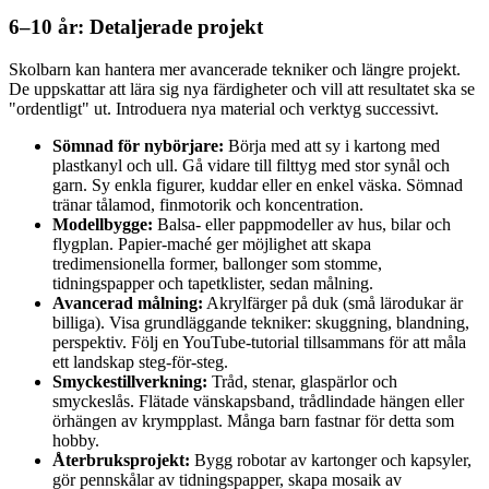
6–10 år: Detaljerade projekt
Skolbarn kan hantera mer avancerade tekniker och längre projekt.
De uppskattar att lära sig nya färdigheter och vill att resultatet ska se
"ordentligt" ut. Introduera nya material och verktyg successivt.
Sömnad för nybörjare:
Börja med att sy i kartong med
plastkanyl och ull. Gå vidare till filttyg med stor synål och
garn. Sy enkla figurer, kuddar eller en enkel väska. Sömnad
tränar tålamod, finmotorik och koncentration.
Modellbygge:
Balsa- eller pappmodeller av hus, bilar och
flygplan. Papier-maché ger möjlighet att skapa
tredimensionella former, ballonger som stomme,
tidningspapper och tapetklister, sedan målning.
Avancerad målning:
Akrylfärger på duk (små lärodukar är
billiga). Visa grundläggande tekniker: skuggning, blandning,
perspektiv. Följ en YouTube-tutorial tillsammans för att måla
ett landskap steg-för-steg.
Smyckestillverkning:
Tråd, stenar, glaspärlor och
smyckeslås. Flätade vänskapsband, trådlindade hängen eller
örhängen av krympplast. Många barn fastnar för detta som
hobby.
Återbruksprojekt:
Bygg robotar av kartonger och kapsyler,
gör pennskålar av tidningspapper, skapa mosaik av