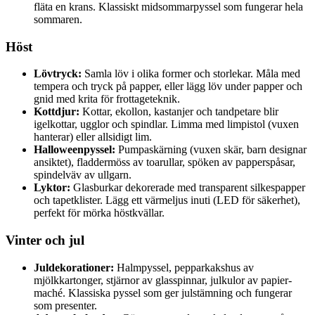
fläta en krans. Klassiskt midsommarpyssel som fungerar hela
sommaren.
Höst
Lövtryck:
Samla löv i olika former och storlekar. Måla med
tempera och tryck på papper, eller lägg löv under papper och
gnid med krita för frottageteknik.
Kottdjur:
Kottar, ekollon, kastanjer och tandpetare blir
igelkottar, ugglor och spindlar. Limma med limpistol (vuxen
hanterar) eller allsidigt lim.
Halloweenpyssel:
Pumpaskärning (vuxen skär, barn designar
ansiktet), fladdermöss av toarullar, spöken av papperspåsar,
spindelväv av ullgarn.
Lyktor:
Glasburkar dekorerade med transparent silkespapper
och tapetklister. Lägg ett värmeljus inuti (LED för säkerhet),
perfekt för mörka höstkvällar.
Vinter och jul
Juldekorationer:
Halmpyssel, pepparkakshus av
mjölkkartonger, stjärnor av glasspinnar, julkulor av papier-
maché. Klassiska pyssel som ger julstämning och fungerar
som presenter.