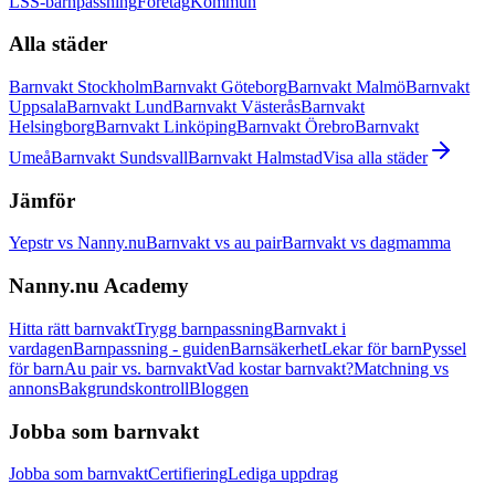
LSS-barnpassning
Företag
Kommun
Alla städer
Barnvakt Stockholm
Barnvakt Göteborg
Barnvakt Malmö
Barnvakt
Uppsala
Barnvakt Lund
Barnvakt Västerås
Barnvakt
Helsingborg
Barnvakt Linköping
Barnvakt Örebro
Barnvakt
Umeå
Barnvakt Sundsvall
Barnvakt Halmstad
Visa alla städer
Jämför
Yepstr vs Nanny.nu
Barnvakt vs au pair
Barnvakt vs dagmamma
Nanny.nu Academy
Hitta rätt barnvakt
Trygg barnpassning
Barnvakt i
vardagen
Barnpassning - guiden
Barnsäkerhet
Lekar för barn
Pyssel
för barn
Au pair vs. barnvakt
Vad kostar barnvakt?
Matchning vs
annons
Bakgrundskontroll
Bloggen
Jobba som barnvakt
Jobba som barnvakt
Certifiering
Lediga uppdrag