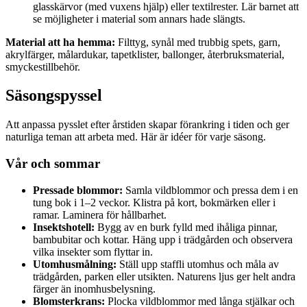
glasskärvor (med vuxens hjälp) eller textilrester. Lär barnet att
se möjligheter i material som annars hade slängts.
Material att ha hemma:
Filttyg, synål med trubbig spets, garn,
akrylfärger, målardukar, tapetklister, ballonger, återbruksmaterial,
smyckestillbehör.
Säsongspyssel
Att anpassa pysslet efter årstiden skapar förankring i tiden och ger
naturliga teman att arbeta med. Här är idéer för varje säsong.
Vår och sommar
Pressade blommor:
Samla vildblommor och pressa dem i en
tung bok i 1–2 veckor. Klistra på kort, bokmärken eller i
ramar. Laminera för hållbarhet.
Insektshotell:
Bygg av en burk fylld med ihåliga pinnar,
bambubitar och kottar. Häng upp i trädgården och observera
vilka insekter som flyttar in.
Utomhusmålning:
Ställ upp staffli utomhus och måla av
trädgården, parken eller utsikten. Naturens ljus ger helt andra
färger än inomhusbelysning.
Blomsterkrans:
Plocka vildblommor med långa stjälkar och