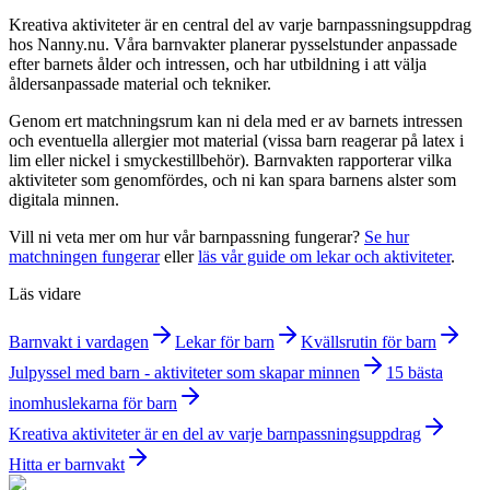
Kreativa aktiviteter är en central del av varje barnpassningsuppdrag
hos Nanny.nu. Våra barnvakter planerar pysselstunder anpassade
efter barnets ålder och intressen, och har utbildning i att välja
åldersanpassade material och tekniker.
Genom ert matchningsrum kan ni dela med er av barnets intressen
och eventuella allergier mot material (vissa barn reagerar på latex i
lim eller nickel i smyckestillbehör). Barnvakten rapporterar vilka
aktiviteter som genomfördes, och ni kan spara barnens alster som
digitala minnen.
Vill ni veta mer om hur vår barnpassning fungerar?
Se hur
matchningen fungerar
eller
läs vår guide om lekar och aktiviteter
.
Läs vidare
Barnvakt i vardagen
Lekar för barn
Kvällsrutin för barn
Julpyssel med barn - aktiviteter som skapar minnen
15 bästa
inomhuslekarna för barn
Kreativa aktiviteter är en del av varje barnpassningsuppdrag
Hitta er barnvakt