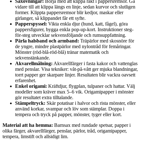
Saxövningar:
Börja med att klippa rakt i pappersremsor. Gå
vidare till att klippa längs en linje, sedan kurvor och slutligen
former. Klippta pappersremsor blir kedjor, maskar eller
girlanger, så klippandet får ett syfte.
Papperspyssel:
Vikta enkla djur (hund, katt, fågel), göra
pappersfigurer, bygga enkla pop-up-kort. Instruktioner steg-
för-steg utvecklar sekvensföljande och rumsuppfattning.
Pärla halsband och armband:
Träpärlor med skosnöre för
de yngre, mindre plastpärlor med nylontråd för femåringar.
Mönster (röd-blå-röd-blå) tränar matematik och
sekvenstänkande.
Akvarellmålning:
Akvarellfärger i fasta kakor och vattenglas
med penslar. Visa tekniker: våt-på-vått ger mjuka blandningar,
torrt papper ger skarpare linjer. Resultaten blir vackra oavsett
erfarenhet.
Enkel origami:
Kräftdjur, flygplan, tulpaner och hattar. Välj
modeller som kräver max 5–6 vik. Origamipapper i mönster
gör resultatet extra tilltalande.
Stämpeltryck:
Skär potatisar i halvor och rista mönster, eller
använd korkar, svampar och löv som stämplar. Doppa i
tempera och tryck på papper, mönster, tyger eller kort.
Material att ha hemma:
Barnsax med rundade spetsar, papper i
olika färger, akvarellfärger, penslar, pärlor, tråd, origamipapper,
tempera, limstift och allsidigt lim.