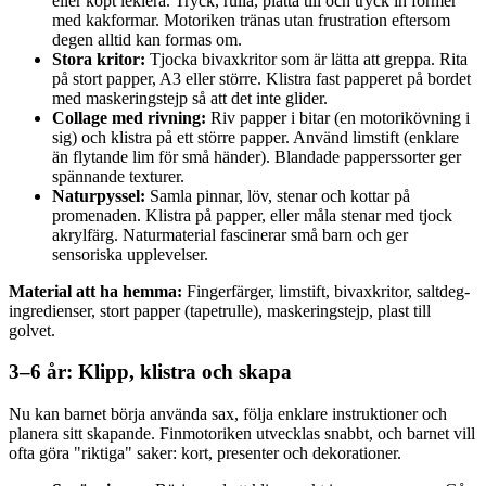
eller köpt leklera. Tryck, rulla, platta till och tryck in former
med kakformar. Motoriken tränas utan frustration eftersom
degen alltid kan formas om.
Stora kritor:
Tjocka bivaxkritor som är lätta att greppa. Rita
på stort papper, A3 eller större. Klistra fast papperet på bordet
med maskeringstejp så att det inte glider.
Collage med rivning:
Riv papper i bitar (en motorikövning i
sig) och klistra på ett större papper. Använd limstift (enklare
än flytande lim för små händer). Blandade papperssorter ger
spännande texturer.
Naturpyssel:
Samla pinnar, löv, stenar och kottar på
promenaden. Klistra på papper, eller måla stenar med tjock
akrylfärg. Naturmaterial fascinerar små barn och ger
sensoriska upplevelser.
Material att ha hemma:
Fingerfärger, limstift, bivaxkritor, saltdeg-
ingredienser, stort papper (tapetrulle), maskeringstejp, plast till
golvet.
3–6 år: Klipp, klistra och skapa
Nu kan barnet börja använda sax, följa enklare instruktioner och
planera sitt skapande. Finmotoriken utvecklas snabbt, och barnet vill
ofta göra "riktiga" saker: kort, presenter och dekorationer.