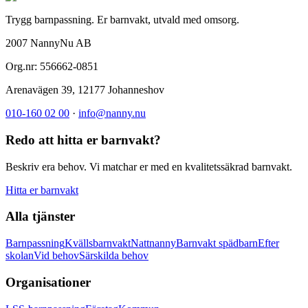
Trygg barnpassning. Er barnvakt, utvald med omsorg.
2007 NannyNu AB
Org.nr:
556662-0851
Arenavägen 39
,
12177
Johanneshov
010-160 02 00
·
info@nanny.nu
Redo att hitta er barnvakt?
Beskriv era behov. Vi matchar er med en kvalitetssäkrad barnvakt.
Hitta er barnvakt
Alla tjänster
Barnpassning
Kvällsbarnvakt
Nattnanny
Barnvakt spädbarn
Efter
skolan
Vid behov
Särskilda behov
Organisationer