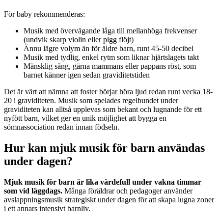
För baby rekommenderas:
Musik med övervägande låga till mellanhöga frekvenser
(undvik skarp violin eller pigg flöjt)
Ännu lägre volym än för äldre barn, runt 45-50 decibel
Musik med tydlig, enkel rytm som liknar hjärtslagets takt
Mänsklig sång, gärna mammans eller pappans röst, som
barnet känner igen sedan graviditetstiden
Det är värt att nämna att foster börjar höra ljud redan runt vecka 18-
20 i graviditeten. Musik som spelades regelbundet under
graviditeten kan alltså upplevas som bekant och lugnande för ett
nyfött barn, vilket ger en unik möjlighet att bygga en
sömnassociation redan innan födseln.
Hur kan mjuk musik för barn användas
under dagen?
Mjuk musik för barn är lika värdefull under vakna timmar
som vid läggdags.
Många föräldrar och pedagoger använder
avslappningsmusik strategiskt under dagen för att skapa lugna zoner
i ett annars intensivt barnliv.