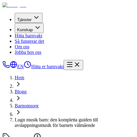
Tjänster
Kunskap
Hitta barnvakt
Så fungerar det
Om oss
Jobba hos oss
EN
Hitta er barnvakt
Hem
Blogg
Barnomsorg
Lugn musik barn: den kompletta guiden till
avslappningsmusik för barnets välmående