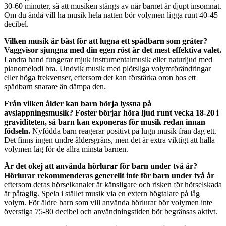
30-60 minuter, så att musiken stängs av när barnet är djupt insomnat.
Om du ändå vill ha musik hela natten bör volymen ligga runt 40-45
decibel.
Vilken musik är bäst för att lugna ett spädbarn som gråter?
Vaggvisor sjungna med din egen röst är det mest effektiva valet.
I andra hand fungerar mjuk instrumentalmusik eller naturljud med
pianomelodi bra. Undvik musik med plötsliga volymförändringar
eller höga frekvenser, eftersom det kan förstärka oron hos ett
spädbarn snarare än dämpa den.
Från vilken ålder kan barn börja lyssna på
avslappningsmusik?
Foster börjar höra ljud runt vecka 18-20 i
graviditeten, så barn kan exponeras för musik redan innan
födseln.
Nyfödda barn reagerar positivt på lugn musik från dag ett.
Det finns ingen undre åldersgräns, men det är extra viktigt att hålla
volymen låg för de allra minsta barnen.
Är det okej att använda hörlurar för barn under två år?
Hörlurar rekommenderas generellt inte för barn under två år
eftersom deras hörselkanaler är känsligare och risken för hörselskada
är påtaglig. Spela i stället musik via en extern högtalare på låg
volym. För äldre barn som vill använda hörlurar bör volymen inte
överstiga 75-80 decibel och användningstiden bör begränsas aktivt.