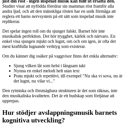
just din röst - ingen inspelad musik kan fullt ut ersätta den.
Studier visar att nyfödda föredrar sin mammas röst framför alla
andra ljud, och att den mänskliga rösten har en unik förmåga att
reglera ett barns nervsystem på ett sätt som inspelad musik inte
replikerar.
Det spelar ingen roll om du sjunger falskt. Barnet hör inte
musikalisk perfektion. Det hör trygghet, kärlek och närvaro. En
enkel visa sjungen mjukt och lugnt, om och om igen, är ofta det
mest kraftfulla lugnande verktyg som existerar.
Om du känner dig osäker på vaggvisor finns det enkla alternativ:
Sjung vilken låt som helst i långsam takt
Nynna en enkel melodi helt utan text
Prata mjukt och repetitivt, till exempel "Nu ska vi sova, nu är
det lugnt, nu vilar vi..."
Den rytmiska och förutsägbara strukturen är det som räknas, inte
den musikaliska kvaliteten. Det är ett budskap som förtjänar att
upprepas.
Hur stödjer avslappningsmusik barnets
kognitiva utveckling?