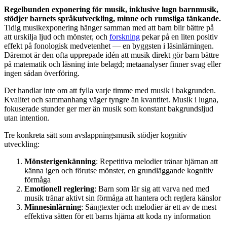
Regelbunden exponering för musik, inklusive lugn barnmusik,
stödjer barnets språkutveckling, minne och rumsliga tänkande.
Tidig musikexponering hänger samman med att barn blir bättre på
att urskilja ljud och mönster, och
forskning
pekar på en liten positiv
effekt på fonologisk medvetenhet — en byggsten i läsinlärningen.
Däremot är den ofta upprepade idén att musik direkt gör barn bättre
på matematik och läsning inte belagd; metaanalyser finner svag eller
ingen sådan överföring.
Det handlar inte om att fylla varje timme med musik i bakgrunden.
Kvalitet och sammanhang väger tyngre än kvantitet. Musik i lugna,
fokuserade stunder ger mer än musik som konstant bakgrundsljud
utan intention.
Tre konkreta sätt som avslappningsmusik stödjer kognitiv
utveckling:
Mönsterigenkänning
: Repetitiva melodier tränar hjärnan att
känna igen och förutse mönster, en grundläggande kognitiv
förmåga
Emotionell reglering
: Barn som lär sig att varva ned med
musik tränar aktivt sin förmåga att hantera och reglera känslor
Minnesinlärning
: Sångtexter och melodier är ett av de mest
effektiva sätten för ett barns hjärna att koda ny information