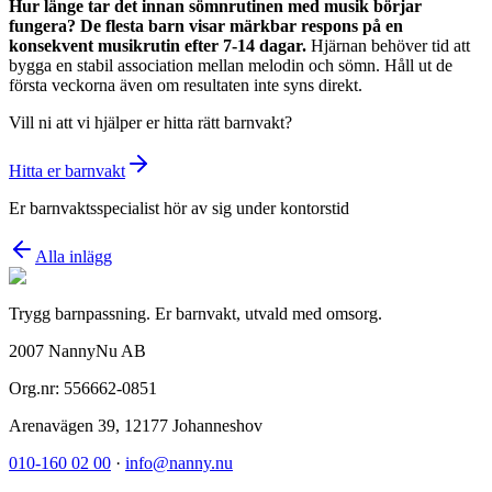
Hur länge tar det innan sömnrutinen med musik börjar
fungera?
De flesta barn visar märkbar respons på en
konsekvent musikrutin efter 7-14 dagar.
Hjärnan behöver tid att
bygga en stabil association mellan melodin och sömn. Håll ut de
första veckorna även om resultaten inte syns direkt.
Vill ni att vi hjälper er hitta rätt barnvakt?
Hitta er barnvakt
Er barnvaktsspecialist hör av sig under kontorstid
Alla inlägg
Trygg barnpassning. Er barnvakt, utvald med omsorg.
2007 NannyNu AB
Org.nr:
556662-0851
Arenavägen 39
,
12177
Johanneshov
010-160 02 00
·
info@nanny.nu