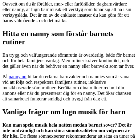
Oavsett om du är förälder, mor- eller farförälder, dagbarnvårdare
eller nanny, är lugn barnmusik ett verktyg som lönar sig att ha i sin
verktygslåda. Det är en av de enklaste insatser du kan göra för ett
barns välmående - och det märks.
Hitta en nanny som förstår barnets
rutiner
En trygg och välfungerande sömnrutin är ovärderlig, både för barnet
och för hela familjens vardag. Men rutiner kräver kontinuitet, och
det gäller även när du behöver en nanny eller barnvakt som tar över.
På
nanny.nu
hittar du erfarna barnvakter och nannies som är vana
vid att följa och respektera familjens rutiner, inklusive
musikbaserade sömnrutiner. Berätta om dina rutiner redan i din
annons eller när du presenterar dig för en nanny. Det ökar chansen
att samarbetet fungerar smidigt och tryggt från dag ett.
Vanliga frågor om lugn musik för barn
Kan man spela musik hela natten medan barnet sover?
Det är
inte nödvändigt och kan störa sömnkvaliteten om volymen är
för hög.
De flesta sömnexperter rekommenderar att sätta en timer på