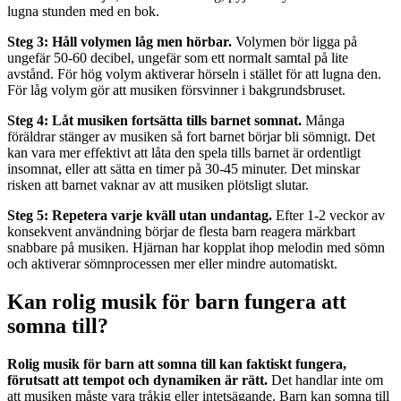
lugna stunden med en bok.
Steg 3: Håll volymen låg men hörbar.
Volymen bör ligga på
ungefär 50-60 decibel, ungefär som ett normalt samtal på lite
avstånd. För hög volym aktiverar hörseln i stället för att lugna den.
För låg volym gör att musiken försvinner i bakgrundsbruset.
Steg 4: Låt musiken fortsätta tills barnet somnat.
Många
föräldrar stänger av musiken så fort barnet börjar bli sömnigt. Det
kan vara mer effektivt att låta den spela tills barnet är ordentligt
insomnat, eller att sätta en timer på 30-45 minuter. Det minskar
risken att barnet vaknar av att musiken plötsligt slutar.
Steg 5: Repetera varje kväll utan undantag.
Efter 1-2 veckor av
konsekvent användning börjar de flesta barn reagera märkbart
snabbare på musiken. Hjärnan har kopplat ihop melodin med sömn
och aktiverar sömnprocessen mer eller mindre automatiskt.
Kan rolig musik för barn fungera att
somna till?
Rolig musik för barn att somna till kan faktiskt fungera,
förutsatt att tempot och dynamiken är rätt.
Det handlar inte om
att musiken måste vara tråkig eller intetsägande. Barn kan somna till