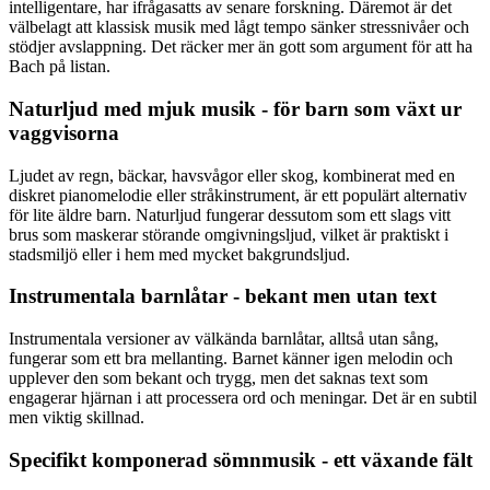
intelligentare, har ifrågasatts av senare forskning. Däremot är det
välbelagt att klassisk musik med lågt tempo sänker stressnivåer och
stödjer avslappning. Det räcker mer än gott som argument för att ha
Bach på listan.
Naturljud med mjuk musik - för barn som växt ur
vaggvisorna
Ljudet av regn, bäckar, havsvågor eller skog, kombinerat med en
diskret pianomelodie eller stråkinstrument, är ett populärt alternativ
för lite äldre barn. Naturljud fungerar dessutom som ett slags vitt
brus som maskerar störande omgivningsljud, vilket är praktiskt i
stadsmiljö eller i hem med mycket bakgrundsljud.
Instrumentala barnlåtar - bekant men utan text
Instrumentala versioner av välkända barnlåtar, alltså utan sång,
fungerar som ett bra mellanting. Barnet känner igen melodin och
upplever den som bekant och trygg, men det saknas text som
engagerar hjärnan i att processera ord och meningar. Det är en subtil
men viktig skillnad.
Specifikt komponerad sömnmusik - ett växande fält