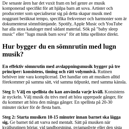
De senaste åren har det vuxit fram en hel genre av musik
komponerad specifikt för att hjälpa barn att sova. Artister och
producenter som specialiserar sig på detta skapar musik med
noggrant beräknat tempo, specifika frekvenser och harmonier som är
dokumenterat sömnfrämjande. Spotify, Apple Music och YouTube
har alla stora kataloger med sådant material. Sök på "baby sleep
music" eller "lugn musik barn sova" för att hitta spellistor direkt.
Hur bygger du en sömnrutin med lugn
musik?
En effektiv sömnrutin med avslappningsmusik bygger på tre
principer: konsistens, timing och rätt volymnivå.
Rutinen
behöver inte vara komplicerad. Det handlar om att musiken alltid
förekommer på samma sätt, vid samma tidpunkt, med samma känsla.
Steg 1: Välj en spellista du kan använda varje kväll.
Konsistens
är nyckeln. Välj musik du trivs med att höra upprepade gånger, för
du kommer att höra den många gånger. En spellista på 20-30
minuter räcker för de flesta barn.
Steg 2: Starta musiken 10-15 minuter innan barnet ska lägga
sig.
Ge barnet tid att varva ned mentalt. Sätt på musiken när
kvällsrutinen börjar, vid tandborstning, pyjamasbyte eller den sista