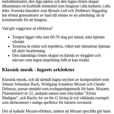
melodimönstret, den låga takten och den lugna rösten skapar
tillsammans ett kraftfullt sömnstöd som fungerat i alla kulturer, i alla
tider. Svenska klassiker som
Byssan Lull
och
Trollmors Vaggsång
har tröstat generationer av barn till sömns av en anledning: de är
konstruerade för att fungera.
Vad gör vaggvisor så effektiva?
Tempot ligger ofta runt 60-70 slag per minut, nära hjärtats
vilotakt
Texterna är enkla och repetitiva, vilket inte stimulerar hjärnan
till aktiv bearbetning
Den mänskliga rösten skapar en känsla av trygghet och
närvaro som ingen inspelning fullt ut kan ersätta
Klassisk musik - lugnets arkitektur
Klassisk musik, och då särskilt lugna stycken av kompositörer som
Johann Sebastian Bach, Wolfgang Amadeus Mozart och Claude
Debussy, passar utmärkt som avslappningsmusik för barn. Mozarts
Pianokonsert nr 21
, andante-satsen som ofta kallas "Elvira
Madigan", och Bachs
Air on the G String
är två välkända exempel
som återkommer i otaliga spellistor för barnets sovstund.
Det så kallade Mozart-effekten, tanken att Mozart specifikt gör barn