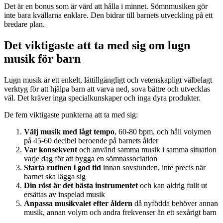
Det är en bonus som är värd att hålla i minnet. Sömnmusiken gör
inte bara kvällarna enklare. Den bidrar till barnets utveckling på ett
bredare plan.
Det viktigaste att ta med sig om lugn
musik för barn
Lugn musik är ett enkelt, lättillgängligt och vetenskapligt välbelagt
verktyg för att hjälpa barn att varva ned, sova bättre och utvecklas
väl. Det kräver inga specialkunskaper och inga dyra produkter.
De fem viktigaste punkterna att ta med sig:
Välj musik med lågt tempo
, 60-80 bpm, och håll volymen
på 45-60 decibel beroende på barnets ålder
Var konsekvent
och använd samma musik i samma situation
varje dag för att bygga en sömnassociation
Starta rutinen i god tid
innan sovstunden, inte precis när
barnet ska lägga sig
Din röst är det bästa instrumentet
och kan aldrig fullt ut
ersättas av inspelad musik
Anpassa musikvalet efter åldern
då nyfödda behöver annan
musik, annan volym och andra frekvenser än ett sexårigt barn