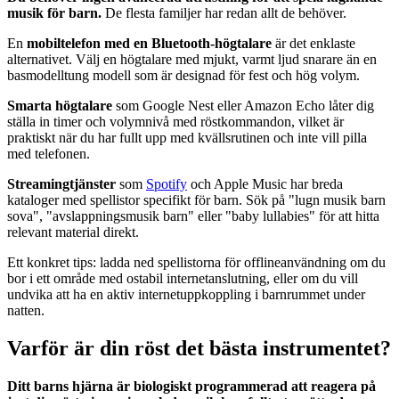
musik för barn.
De flesta familjer har redan allt de behöver.
En
mobiltelefon med en Bluetooth-högtalare
är det enklaste
alternativet. Välj en högtalare med mjukt, varmt ljud snarare än en
basmodelltung modell som är designad för fest och hög volym.
Smarta högtalare
som Google Nest eller Amazon Echo låter dig
ställa in timer och volymnivå med röstkommandon, vilket är
praktiskt när du har fullt upp med kvällsrutinen och inte vill pilla
med telefonen.
Streamingtjänster
som
Spotify
och Apple Music har breda
kataloger med spellistor specifikt för barn. Sök på "lugn musik barn
sova", "avslappningsmusik barn" eller "baby lullabies" för att hitta
relevant material direkt.
Ett konkret tips: ladda ned spellistorna för offlineanvändning om du
bor i ett område med ostabil internetanslutning, eller om du vill
undvika att ha en aktiv internetuppkoppling i barnrummet under
natten.
Varför är din röst det bästa instrumentet?
Ditt barns hjärna är biologiskt programmerad att reagera på