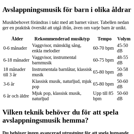
Avslappningsmusik för barn i olika åldrar
Musikbehovet förändras i takt med att barnet växer. Tabellen nedan
ger en praktisk översikt att utgå ifrån, även om varje barn är unikt.
Ålder
Rekommenderad musiktyp
Tempo
Volym
Vaggvisor, mänsklig sång,
45-50
0-6 månader
60-70 bpm
enkla melodier
dB
Vaggvisor, instrumental
48-55
6-18 månader
60-75 bpm
barnmusik
dB
18 månader
Instrumentala barnlåtar, klassisk
50-58
65-80 bpm
till 3 år
musik
dB
Klassisk musik, naturljud, mjuk
50-60
3-6 år
65-80 bpm
pop
dB
Mjuk pop, klassisk musik,
Upp till 85
50-60
6 år och äldre
naturljud
bpm
dB
Vilken teknik behöver du för att spela
avslappningsmusik hemma?
Du behöver ingen avancerad utrustning för att spela lugnande