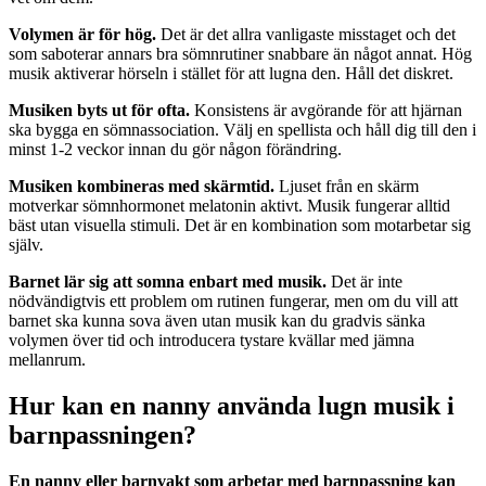
Volymen är för hög.
Det är det allra vanligaste misstaget och det
som saboterar annars bra sömnrutiner snabbare än något annat. Hög
musik aktiverar hörseln i stället för att lugna den. Håll det diskret.
Musiken byts ut för ofta.
Konsistens är avgörande för att hjärnan
ska bygga en sömnassociation. Välj en spellista och håll dig till den i
minst 1-2 veckor innan du gör någon förändring.
Musiken kombineras med skärmtid.
Ljuset från en skärm
motverkar sömnhormonet melatonin aktivt. Musik fungerar alltid
bäst utan visuella stimuli. Det är en kombination som motarbetar sig
själv.
Barnet lär sig att somna enbart med musik.
Det är inte
nödvändigtvis ett problem om rutinen fungerar, men om du vill att
barnet ska kunna sova även utan musik kan du gradvis sänka
volymen över tid och introducera tystare kvällar med jämna
mellanrum.
Hur kan en nanny använda lugn musik i
barnpassningen?
En nanny eller barnvakt som arbetar med barnpassning kan