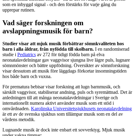
som en inbyggd signal - och den förstärks för varje gång du
upprepar rutinen.
Vad säger forskningen om
avslappningsmusik för barn?
Studier visar att mjuk musik förbättrar sömnkvaliteten hos
barn i alla åldrar, från nyfödda till skolbarn.
I en randomiserad
studie i
Pediatrics
av 272 för tidigt födda barn på elva
neonatalavdelningar gav vaggvisor sjungna live lägre puls, lugnare
sömnmönster och bättre uppfödning. Översikter av sömnforskning
visar dessutom att musik före läggdags förkortar insomningstiden
hos både barn och vuxna.
För prematura bebisar visar forskning att lugn barnmusik, och
särskilt vaggvisor, stabiliserar andning, puls och syremättnad. Det är
anledningen till att många neonatalavdelningar i Sverige och
internationellt numera aktivt använder musik som ett stöd i
omvårdnaden.
Karolinska Universitetssjukhusets neonatalavdelning
är ett av de svenska sjukhus som tillämpar musik som en del av
vårdens metodik.
Lugnande musik är dock inte enbart ett sovverktyg. Mjuk musik
under vakna timmar: