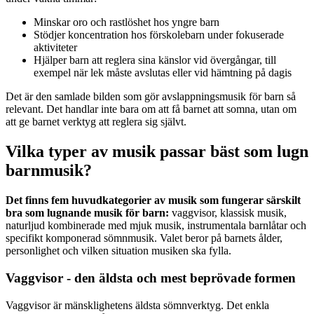
Minskar oro och rastlöshet hos yngre barn
Stödjer koncentration hos förskolebarn under fokuserade
aktiviteter
Hjälper barn att reglera sina känslor vid övergångar, till
exempel när lek måste avslutas eller vid hämtning på dagis
Det är den samlade bilden som gör avslappningsmusik för barn så
relevant. Det handlar inte bara om att få barnet att somna, utan om
att ge barnet verktyg att reglera sig självt.
Vilka typer av musik passar bäst som lugn
barnmusik?
Det finns fem huvudkategorier av musik som fungerar särskilt
bra som lugnande musik för barn:
vaggvisor, klassisk musik,
naturljud kombinerade med mjuk musik, instrumentala barnlåtar och
specifikt komponerad sömnmusik. Valet beror på barnets ålder,
personlighet och vilken situation musiken ska fylla.
Vaggvisor - den äldsta och mest beprövade formen
Vaggvisor är mänsklighetens äldsta sömnverktyg. Det enkla