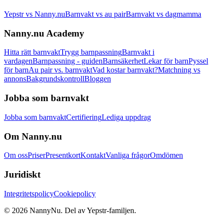
Yepstr vs Nanny.nu
Barnvakt vs au pair
Barnvakt vs dagmamma
Nanny.nu Academy
Hitta rätt barnvakt
Trygg barnpassning
Barnvakt i
vardagen
Barnpassning - guiden
Barnsäkerhet
Lekar för barn
Pyssel
för barn
Au pair vs. barnvakt
Vad kostar barnvakt?
Matchning vs
annons
Bakgrundskontroll
Bloggen
Jobba som barnvakt
Jobba som barnvakt
Certifiering
Lediga uppdrag
Om Nanny.nu
Om oss
Priser
Presentkort
Kontakt
Vanliga frågor
Omdömen
Juridiskt
Integritetspolicy
Cookiepolicy
© 2026 NannyNu. Del av Yepstr-familjen.