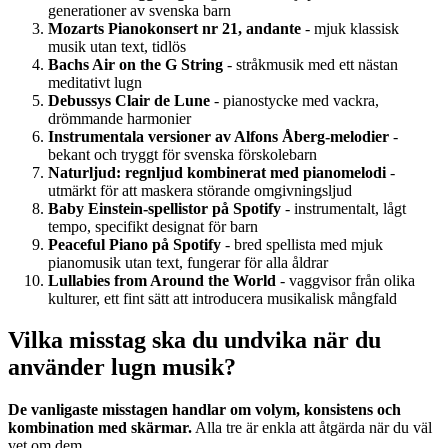
generationer av svenska barn
Mozarts Pianokonsert nr 21, andante
- mjuk klassisk
musik utan text, tidlös
Bachs Air on the G String
- stråkmusik med ett nästan
meditativt lugn
Debussys Clair de Lune
- pianostycke med vackra,
drömmande harmonier
Instrumentala versioner av Alfons Åberg-melodier
-
bekant och tryggt för svenska förskolebarn
Naturljud: regnljud kombinerat med pianomelodi
-
utmärkt för att maskera störande omgivningsljud
Baby Einstein-spellistor på Spotify
- instrumentalt, lågt
tempo, specifikt designat för barn
Peaceful Piano på Spotify
- bred spellista med mjuk
pianomusik utan text, fungerar för alla åldrar
Lullabies from Around the World
- vaggvisor från olika
kulturer, ett fint sätt att introducera musikalisk mångfald
Vilka misstag ska du undvika när du
använder lugn musik?
De vanligaste misstagen handlar om volym, konsistens och
kombination med skärmar.
Alla tre är enkla att åtgärda när du väl
vet om dem.