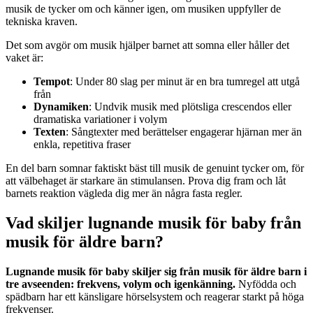
musik de tycker om och känner igen, om musiken uppfyller de
tekniska kraven.
Det som avgör om musik hjälper barnet att somna eller håller det
vaket är:
Tempot
: Under 80 slag per minut är en bra tumregel att utgå
från
Dynamiken
: Undvik musik med plötsliga crescendos eller
dramatiska variationer i volym
Texten
: Sångtexter med berättelser engagerar hjärnan mer än
enkla, repetitiva fraser
En del barn somnar faktiskt bäst till musik de genuint tycker om, för
att välbehaget är starkare än stimulansen. Prova dig fram och låt
barnets reaktion vägleda dig mer än några fasta regler.
Vad skiljer lugnande musik för baby från
musik för äldre barn?
Lugnande musik för baby skiljer sig från musik för äldre barn i
tre avseenden: frekvens, volym och igenkänning.
Nyfödda och
spädbarn har ett känsligare hörselsystem och reagerar starkt på höga
frekvenser.