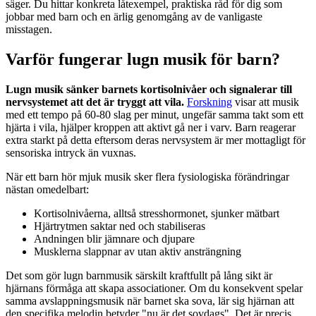
säger. Du hittar konkreta låtexempel, praktiska råd för dig som
jobbar med barn och en ärlig genomgång av de vanligaste
misstagen.
Varför fungerar lugn musik för barn?
Lugn musik sänker barnets kortisolnivåer och signalerar till
nervsystemet att det är tryggt att vila.
Forskning
visar att musik
med ett tempo på 60-80 slag per minut, ungefär samma takt som ett
hjärta i vila, hjälper kroppen att aktivt gå ner i varv. Barn reagerar
extra starkt på detta eftersom deras nervsystem är mer mottagligt för
sensoriska intryck än vuxnas.
När ett barn hör mjuk musik sker flera fysiologiska förändringar
nästan omedelbart:
Kortisolnivåerna, alltså stresshormonet, sjunker mätbart
Hjärtrytmen saktar ned och stabiliseras
Andningen blir jämnare och djupare
Musklerna slappnar av utan aktiv ansträngning
Det som gör lugn barnmusik särskilt kraftfullt på lång sikt är
hjärnans förmåga att skapa associationer. Om du konsekvent spelar
samma avslappningsmusik när barnet ska sova, lär sig hjärnan att
den specifika melodin betyder "nu är det sovdags". Det är precis