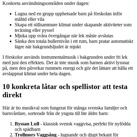
Konkreta användningsområden under dagen:
Lugna ned en grupp upphetsade barn på förskolan inför
måltid eller vila
Skapa ett stillsammare klimat under skapande aktiviteter som
teckning eller pyssel
Mjuka upp svåra övergångar när lek måste avslutas
Sänka den totala bullernivån i ett rum, barn pratar automatiskt
lägre när bakgrundsljudet är mjukt
I förskolor används instrumentalmusik i bakgrunden under fri lek
med just den effekten. Det är inte musik som barnen aktivt lyssnar
på, men den påverkar rummets energi och gör det lättare att hålla ett
avslappnat klimat under hela dagen.
10 konkreta låtar och spellistor att testa
direkt
Här är tio musikval som fungerat för många svenska familjer och
barnvårdare, sorterade från de yngsta till lite äldre barn:
Byssan Lull
- klassisk svensk vaggvisa, perfekt för nyfödda
och spädbarn
Trollmors Vaggsång
- lugnande och djupt bekant för