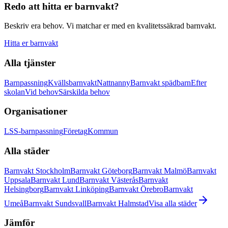
Redo att hitta er barnvakt?
Beskriv era behov. Vi matchar er med en kvalitetssäkrad barnvakt.
Hitta er barnvakt
Alla tjänster
Barnpassning
Kvällsbarnvakt
Nattnanny
Barnvakt spädbarn
Efter
skolan
Vid behov
Särskilda behov
Organisationer
LSS-barnpassning
Företag
Kommun
Alla städer
Barnvakt Stockholm
Barnvakt Göteborg
Barnvakt Malmö
Barnvakt
Uppsala
Barnvakt Lund
Barnvakt Västerås
Barnvakt
Helsingborg
Barnvakt Linköping
Barnvakt Örebro
Barnvakt
Umeå
Barnvakt Sundsvall
Barnvakt Halmstad
Visa alla städer
Jämför