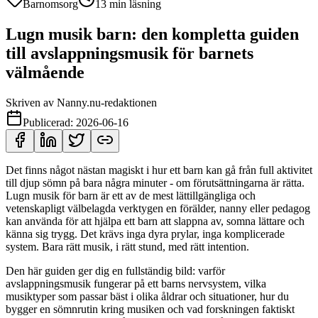
Barnomsorg
13
min läsning
Lugn musik barn: den kompletta guiden
till avslappningsmusik för barnets
välmående
Skriven av
Nanny.nu-redaktionen
Publicerad:
2026-06-16
Det finns något nästan magiskt i hur ett barn kan gå från full aktivitet
till djup sömn på bara några minuter - om förutsättningarna är rätta.
Lugn musik för barn är ett av de mest lättillgängliga och
vetenskapligt välbelagda verktygen en förälder, nanny eller pedagog
kan använda för att hjälpa ett barn att slappna av, somna lättare och
känna sig trygg. Det krävs inga dyra prylar, inga komplicerade
system. Bara rätt musik, i rätt stund, med rätt intention.
Den här guiden ger dig en fullständig bild: varför
avslappningsmusik fungerar på ett barns nervsystem, vilka
musiktyper som passar bäst i olika åldrar och situationer, hur du
bygger en sömnrutin kring musiken och vad forskningen faktiskt