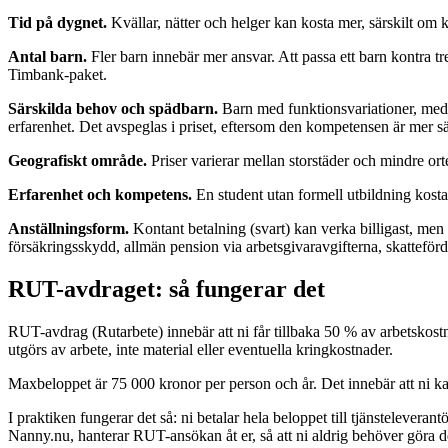
Tid på dygnet.
Kvällar, nätter och helger kan kosta mer, särskilt om 
Antal barn.
Fler barn innebär mer ansvar. Att passa ett barn kontra tr
Timbank-paket.
Särskilda behov och spädbarn.
Barn med funktionsvariationer, medi
erfarenhet. Det avspeglas i priset, eftersom den kompetensen är mer sä
Geografiskt område.
Priser varierar mellan storstäder och mindre ort
Erfarenhet och kompetens.
En student utan formell utbildning kosta
Anställningsform.
Kontant betalning (svart) kan verka billigast, men de
försäkringsskydd, allmän pension via arbetsgivaravgifterna, skatteförd
RUT-avdraget: så fungerar det
RUT-avdrag (Rutarbete) innebär att ni får tillbaka 50 % av arbetskostn
utgörs av arbete, inte material eller eventuella kringkostnader.
Maxbeloppet är 75 000 kronor per person och år. Det innebär att ni kan
I praktiken fungerar det så: ni betalar hela beloppet till tjänstelevera
Nanny.nu, hanterar RUT-ansökan åt er, så att ni aldrig behöver göra de