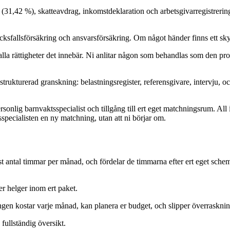
(31,42 %), skatteavdrag, inkomstdeklaration och arbetsgivarregistrering: 
ksfallsförsäkring och ansvarsförsäkring. Om något händer finns ett skyd
alla rättigheter det innebär. Ni anlitar någon som behandlas som den pr
trukturerad granskning: belastningsregister, referensgivare, intervju, 
sonlig barnvaktsspecialist och tillgång till ert eget matchningsrum. Al
pecialisten en ny matchning, utan att ni börjar om.
antal timmar per månad, och fördelar de timmarna efter ert eget schema. A
ler helger inom ert paket.
gen kostar varje månad, kan planera er budget, och slipper överraskning
 fullständig översikt.