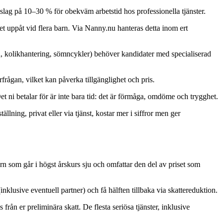
åslag på 10–30 % för obekväm arbetstid hos professionella tjänster.
set uppåt vid flera barn. Via Nanny.nu hanteras detta inom ert
, kolikhantering, sömncykler) behöver kandidater med specialiserad
rfrågan, vilket kan påverka tillgänglighet och pris.
t ni betalar för är inte bara tid: det är förmåga, omdöme och trygghet.
llning, privat eller via tjänst, kostar mer i siffror men ger
arn som går i högst årskurs sju och omfattar den del av priset som
klusive eventuell partner) och få hälften tillbaka via skattereduktion.
från er preliminära skatt. De flesta seriösa tjänster, inklusive