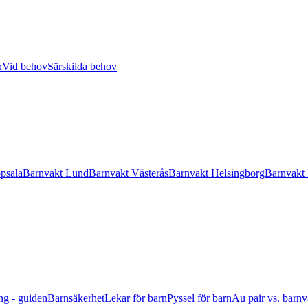
n
Vid behov
Särskilda behov
psala
Barnvakt Lund
Barnvakt Västerås
Barnvakt Helsingborg
Barnvakt
ng - guiden
Barnsäkerhet
Lekar för barn
Pyssel för barn
Au pair vs. barnv