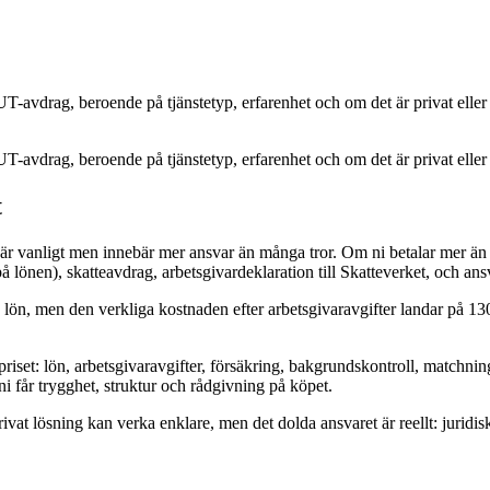
-avdrag, beroende på tjänstetyp, erfarenhet och om det är privat eller 
-avdrag, beroende på tjänstetyp, erfarenhet och om det är privat eller v
t
, är vanligt men innebär mer ansvar än många tror. Om ni betalar mer än
 lönen), skatteavdrag, arbetsgivardeklaration till Skatteverket, och ans
 lön, men den verkliga kostnaden efter arbetsgivaravgifter landar på 13
riset: lön, arbetsgivaravgifter, försäkring, bakgrundskontroll, matchning
ni får trygghet, struktur och rådgivning på köpet.
n privat lösning kan verka enklare, men det dolda ansvaret är reellt: juridi