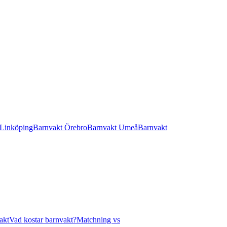
 Linköping
Barnvakt Örebro
Barnvakt Umeå
Barnvakt
akt
Vad kostar barnvakt?
Matchning vs