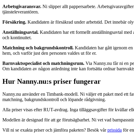
Arbetsgivaransvar.
Ni slipper allt pappersarbete. Arbetsgivaravgifter 
tjänsteleverantören.
Försäkring.
Kandidaten är försäkrad under arbetstid. Det innebär olyc
Anställningsavtal.
Kandidaten har ett formellt anställningsavtal med 
och kontinuitet.
Matchning och bakgrundskontroll.
Kandidaten har gått igenom en s
hem, och varför just den personen valdes ut för er.
Barnvaktsspecialist och matchningsrum.
Via Nanny.nu får ni en per
Om kandidaten av någon anledning inte kan fortsätta ordnar barnvaktss
Hur Nanny.nu:s priser fungerar
Nanny.nu använder en Timbank-modell. Ni väljer ett paket med ett fast 
matchning, bakgrundskontroll och löpande rådgivning.
Alla priser visas efter RUT-avdrag. Inga tilläggsavgifter för kvällar el
Modellen är designad för att ge förutsägbarhet. Ni vet vad barnpassnin
Vill ni se exakta priser och jämföra paketen? Besök vår
prissida
för en