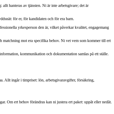
allt hanteras av tjänsten. Ni är inte arbetsgivare; det är
dsnät: för er, för kandidaten och för era barn.
ofessionella yrkesperson den är, vilket påverkar kvalitet, engagemang
och matchning mot era specifika behov. Ni vet vem som kommer till ert
l information, kommunikation och dokumentation samlas på ett ställe.
llt ingår i timpriset: lön, arbetsgivaravgifter, försäkring,
ar. Om ert behov förändras kan ni justera ert paket: uppåt eller nedåt.