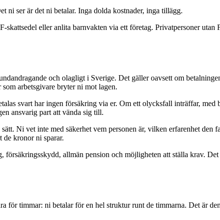
 ni ser är det ni betalar. Inga dolda kostnader, inga tillägg.
kattsedel eller anlita barnvakten via ett företag. Privatpersoner utan F
tteundandragande och olagligt i Sverige. Det gäller oavsett om betalninge
er som arbetsgivare bryter ni mot lagen.
etalas svart har ingen försäkring via er. Om ett olycksfall inträffar, med
n ansvarig part att vända sig till.
ätt. Ni vet inte med säkerhet vem personen är, vilken erfarenhet den fak
t de kronor ni sparar.
drag, försäkringsskydd, allmän pension och möjligheten att ställa krav. De
bara för timmar: ni betalar för en hel struktur runt de timmarna. Det är d