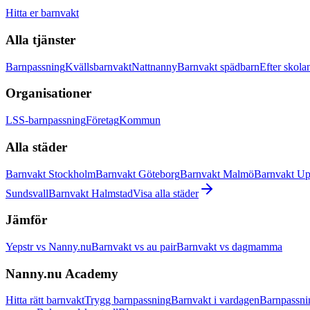
Hitta er barnvakt
Alla tjänster
Barnpassning
Kvällsbarnvakt
Nattnanny
Barnvakt spädbarn
Efter skola
Organisationer
LSS-barnpassning
Företag
Kommun
Alla städer
Barnvakt Stockholm
Barnvakt Göteborg
Barnvakt Malmö
Barnvakt Up
Sundsvall
Barnvakt Halmstad
Visa alla städer
Jämför
Yepstr vs Nanny.nu
Barnvakt vs au pair
Barnvakt vs dagmamma
Nanny.nu Academy
Hitta rätt barnvakt
Trygg barnpassning
Barnvakt i vardagen
Barnpassni