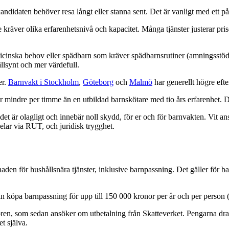
kandidaten behöver resa långt eller stanna sent. Det är vanligt med ett p
e kräver olika erfarenhetsnivå och kapacitet. Många tjänster justerar pri
cinska behov eller spädbarn som kräver spädbarnsrutiner (amningsstöd
llsynt och mer värdefull.
er.
Barnvakt i Stockholm
,
Göteborg
och
Malmö
har generellt högre efte
r mindre per timme än en utbildad barnskötare med tio års erfarenhet. De
t är olagligt och innebär noll skydd, för er och för barnvakten. Vit anstä
elar via RUT, och juridisk trygghet.
aden för hushållsnära tjänster, inklusive barnpassning. Det gäller för b
 köpa barnpassning för upp till 150 000 kronor per år och per person (in
ntören, som sedan ansöker om utbetalning från Skatteverket. Pengarna dras 
t själva.