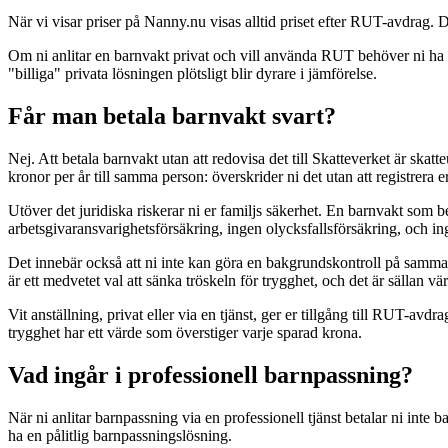
När vi visar priser på Nanny.nu visas alltid priset efter RUT-avdrag. Det
Om ni anlitar en barnvakt privat och vill använda RUT behöver ni ha F-s
"billiga" privata lösningen plötsligt blir dyrare i jämförelse.
Får man betala barnvakt svart?
Nej. Att betala barnvakt utan att redovisa det till Skatteverket är ska
kronor per år till samma person: överskrider ni det utan att registrera 
Utöver det juridiska riskerar ni er familjs säkerhet. En barnvakt som b
arbetsgivaransvarighetsförsäkring, ingen olycksfallsförsäkring, och inge
Det innebär också att ni inte kan göra en bakgrundskontroll på samma s
är ett medvetet val att sänka tröskeln för trygghet, och det är sällan vär
Vit anställning, privat eller via en tjänst, ger er tillgång till RUT-av
trygghet har ett värde som överstiger varje sparad krona.
Vad ingår i professionell barnpassning?
När ni anlitar barnpassning via en professionell tjänst betalar ni inte 
ha en pålitlig barnpassningslösning.