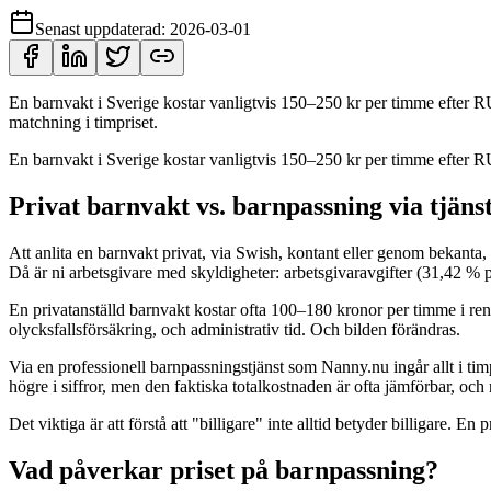
Senast uppdaterad:
2026-03-01
En barnvakt i Sverige kostar vanligtvis 150–250 kr per timme efter RUT
matchning i timpriset.
En barnvakt i Sverige kostar vanligtvis 150–250 kr per timme efter RUT
Privat barnvakt vs. barnpassning via tjäns
Att anlita en barnvakt privat, via Swish, kontant eller genom bekanta
Då är ni arbetsgivare med skyldigheter: arbetsgivaravgifter (31,42 % på
En privatanställd barnvakt kostar ofta 100–180 kronor per timme i ren
olycksfallsförsäkring, och administrativ tid. Och bilden förändras.
Via en professionell barnpassningstjänst som Nanny.nu ingår allt i timp
högre i siffror, men den faktiska totalkostnaden är ofta jämförbar, och 
Det viktiga är att förstå att "billigare" inte alltid betyder billigare. E
Vad påverkar priset på barnpassning?