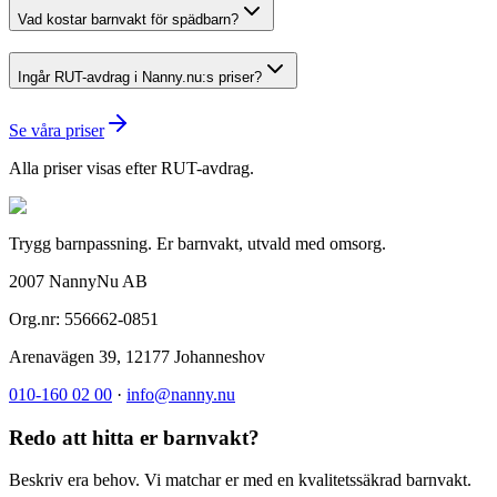
Vad kostar barnvakt för spädbarn?
Ingår RUT-avdrag i Nanny.nu:s priser?
Se våra priser
Alla priser visas efter RUT-avdrag.
Trygg barnpassning. Er barnvakt, utvald med omsorg.
2007 NannyNu AB
Org.nr:
556662-0851
Arenavägen 39
,
12177
Johanneshov
010-160 02 00
·
info@nanny.nu
Redo att hitta er barnvakt?
Beskriv era behov. Vi matchar er med en kvalitetssäkrad barnvakt.