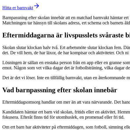
Hitta er barnvakt
Barnpassning efter skolan innebär att en matchad barnvakt hämtar ert 
Matchningen tar hänsyn till skolans adress, ert schema och barnets åld
Eftermiddagarna är livspusslets svåraste b
Skolan slutar klockan halv två. Ert arbetsmöte slutar klockan fem. Dä
det. De vill hem, de har läxor, de har kompisar och aktiviteter. Och ni 
Lösningen är sällan en enstaka person från en app eller en granne som
emot. Någon som vet vilka dagar det är fotbollsträning, vilka dagar de
Det är det vi löser. Inte en tillfällig barnvakt, utan en återkommande 
Vad barnpassning efter skolan innebär
Eftermiddagsomsorg handlar om mer än att vara närvarande. Det handlar 
Kandidaten hämtar ert barn vid skolan, fritids eller en aktivitet. He
fokusera. Efteråt finns tid för utomhuslek, en promenad eller fri tid.
Om ert barn har aktiviteter på eftermiddagen, som fotboll, simning e