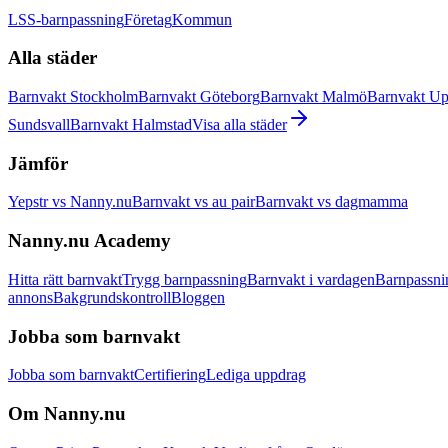
LSS-barnpassning
Företag
Kommun
Alla städer
Barnvakt Stockholm
Barnvakt Göteborg
Barnvakt Malmö
Barnvakt Up
Sundsvall
Barnvakt Halmstad
Visa alla städer
Jämför
Yepstr vs Nanny.nu
Barnvakt vs au pair
Barnvakt vs dagmamma
Nanny.nu Academy
Hitta rätt barnvakt
Trygg barnpassning
Barnvakt i vardagen
Barnpassni
annons
Bakgrundskontroll
Bloggen
Jobba som barnvakt
Jobba som barnvakt
Certifiering
Lediga uppdrag
Om Nanny.nu