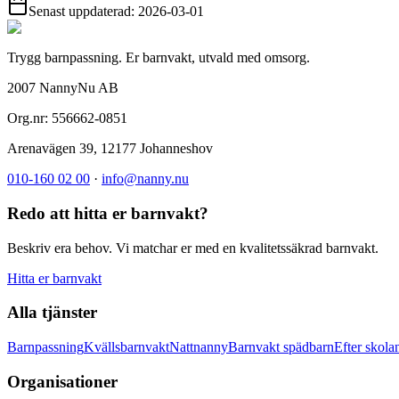
Senast uppdaterad:
2026-03-01
Trygg barnpassning. Er barnvakt, utvald med omsorg.
2007 NannyNu AB
Org.nr:
556662-0851
Arenavägen 39
,
12177
Johanneshov
010-160 02 00
·
info@nanny.nu
Redo att hitta er barnvakt?
Beskriv era behov. Vi matchar er med en kvalitetssäkrad barnvakt.
Hitta er barnvakt
Alla tjänster
Barnpassning
Kvällsbarnvakt
Nattnanny
Barnvakt spädbarn
Efter skola
Organisationer