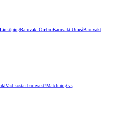
 Linköping
Barnvakt Örebro
Barnvakt Umeå
Barnvakt
akt
Vad kostar barnvakt?
Matchning vs