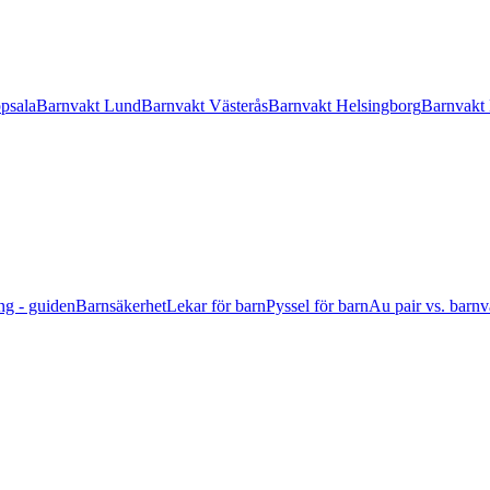
psala
Barnvakt Lund
Barnvakt Västerås
Barnvakt Helsingborg
Barnvakt
ng - guiden
Barnsäkerhet
Lekar för barn
Pyssel för barn
Au pair vs. barnv