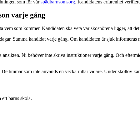
tchningen som för vår
spädbarnsomsorg
. Kandidatens erfarenhet verifiera
on varje gång
a vem som kommer. Kandidaten ska veta var skosnörena ligger, att det b
 dagar. Samma kandidat varje gång. Om kandidaten är sjuk informeras ni
a ansikten. Ni behöver inte skriva instruktioner varje gång. Och eftermid
. De timmar som inte används en vecka rullar vidare. Under skollov ka
 ert barns skola.