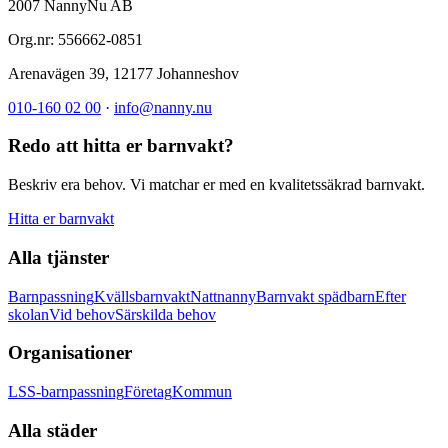
2007 NannyNu AB
Org.nr:
556662-0851
Arenavägen 39
,
12177
Johanneshov
010-160 02 00
·
info@nanny.nu
Redo att hitta er barnvakt?
Beskriv era behov. Vi matchar er med en kvalitetssäkrad barnvakt.
Hitta er barnvakt
Alla tjänster
Barnpassning
Kvällsbarnvakt
Nattnanny
Barnvakt spädbarn
Efter
skolan
Vid behov
Särskilda behov
Organisationer
LSS-barnpassning
Företag
Kommun
Alla städer