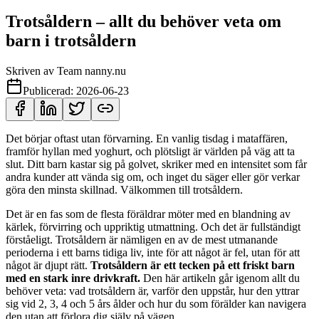
Trotsåldern – allt du behöver veta om
barn i trotsåldern
Skriven av
Team nanny.nu
Publicerad:
2026-06-23
Det börjar oftast utan förvarning. En vanlig tisdag i mataffären,
framför hyllan med yoghurt, och plötsligt är världen på väg att ta
slut. Ditt barn kastar sig på golvet, skriker med en intensitet som får
andra kunder att vända sig om, och inget du säger eller gör verkar
göra den minsta skillnad. Välkommen till trotsåldern.
Det är en fas som de flesta föräldrar möter med en blandning av
kärlek, förvirring och uppriktig utmattning. Och det är fullständigt
förståeligt. Trotsåldern är nämligen en av de mest utmanande
perioderna i ett barns tidiga liv, inte för att något är fel, utan för att
något är djupt rätt.
Trotsåldern är ett tecken på ett friskt barn
med en stark inre drivkraft.
Den här artikeln går igenom allt du
behöver veta: vad trotsåldern är, varför den uppstår, hur den yttrar
sig vid 2, 3, 4 och 5 års ålder och hur du som förälder kan navigera
den utan att förlora dig själv på vägen.