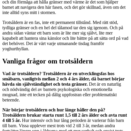
och din förmåga att hålla gränser med värme är det som hjälper
barnet att navigera den här fasen, och det gör skillnad, även om det
inte alltid syns mitt i stormen.
Trotsåldern är en fas, inte ett permanent tillstånd. Med rätt stöd,
tydliga gränser och en hel del tålamod tar den sig igenom. Och på
andra sidan väntar ett barn som är lite mer sig självt, lite mer
kapabelt att hantera sina känslor och lite bättre på att sätta ord på vad
det behöver. Det är värt varje utmanande tisdag framför
yoghurthyllan.
Vanliga frågor om trotsåldern
Vad är trotsåldern?
Trotsåldern är en utvecklingsfas hos
småbarn, vanligtvis mellan 2 och 4 års ålder, då barnet börjar
hävda sin självständighet och testa gränser.
Det är en naturlig
och nödvändig del av barnets psykologiska och emotionella
mognad, inte ett tecken på dålig uppfostran eller problematiskt
beteende.
När börjar trotsåldern och hur länge håller den på?
Trotsåldern brukar starta runt 1,5 till 2 års ålder och avta runt
4 till 5 år.
Hur intensiv och hur lång perioden är varierar från barn
till barn. Vissa upplever mest trots vid 2 till 3 år, medan andra
fortsätter längre upp i åldrarna med ett mer verbalt och envist trots.