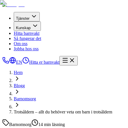
Tjänster
Kunskap
Hitta barnvakt
Så fungerar det
Om oss
Jobba hos oss
EN
Hitta er barnvakt
Hem
Blogg
Barnomsorg
Trotsåldern – allt du behöver veta om barn i trotsåldern
Barnomsorg
14
min läsning