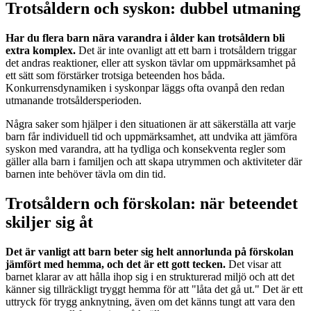
Trotsåldern och syskon: dubbel utmaning
Har du flera barn nära varandra i ålder kan trotsåldern bli
extra komplex.
Det är inte ovanligt att ett barn i trotsåldern triggar
det andras reaktioner, eller att syskon tävlar om uppmärksamhet på
ett sätt som förstärker trotsiga beteenden hos båda.
Konkurrensdynamiken i syskonpar läggs ofta ovanpå den redan
utmanande trotsåldersperioden.
Några saker som hjälper i den situationen är att säkerställa att varje
barn får individuell tid och uppmärksamhet, att undvika att jämföra
syskon med varandra, att ha tydliga och konsekventa regler som
gäller alla barn i familjen och att skapa utrymmen och aktiviteter där
barnen inte behöver tävla om din tid.
Trotsåldern och förskolan: när beteendet
skiljer sig åt
Det är vanligt att barn beter sig helt annorlunda på förskolan
jämfört med hemma, och det är ett gott tecken.
Det visar att
barnet klarar av att hålla ihop sig i en strukturerad miljö och att det
känner sig tillräckligt tryggt hemma för att "låta det gå ut." Det är ett
uttryck för trygg anknytning, även om det känns tungt att vara den