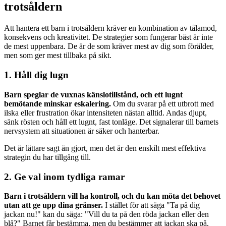
trotsåldern
Att hantera ett barn i trotsåldern kräver en kombination av tålamod,
konsekvens och kreativitet. De strategier som fungerar bäst är inte
de mest uppenbara. De är de som kräver mest av dig som förälder,
men som ger mest tillbaka på sikt.
1. Håll dig lugn
Barn speglar de vuxnas känslotillstånd, och ett lugnt
bemötande minskar eskalering.
Om du svarar på ett utbrott med
ilska eller frustration ökar intensiteten nästan alltid. Andas djupt,
sänk rösten och håll ett lugnt, fast tonläge. Det signalerar till barnets
nervsystem att situationen är säker och hanterbar.
Det är lättare sagt än gjort, men det är den enskilt mest effektiva
strategin du har tillgång till.
2. Ge val inom tydliga ramar
Barn i trotsåldern vill ha kontroll, och du kan möta det behovet
utan att ge upp dina gränser.
I stället för att säga "Ta på dig
jackan nu!" kan du säga: "Vill du ta på den röda jackan eller den
blå?" Barnet får bestämma, men du bestämmer att jackan ska på.