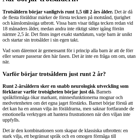
Trotsåldern börjar vanligtvis runt 1,5 till 2 års ålder.
Det är då
de flesta föräldrar märker de första tecknen på motstånd, tjurighet
och känslomässiga utbrott. Vissa barn visar tidiga tecken redan vid
18 månaders ålder, medan andra inte riktigt sätter igång förrän
närmre 2,5 år. Det finns inget exakt startdatum, varje barn är unikt
och startar sin trotsålder i sin egen takt.
Vad som däremot är gemensamt för i princip alla barn är att de förr
eller senare passerar den här fasen. Det är inte en fråga om om, utan
när.
Varför börjar trotsåldern just runt 2 år?
Runt 2-årsåldern sker en snabb neurologisk utveckling som
förklarar varför trotsigheten börjar just då.
Barnets
språkförmåga ökar markant, minnesfunktionerna mognar och
medvetenheten om det egna jaget förstärks. Barnet börjar förstå att
det kan ha en annan vilja än föräldrarna, men saknar fortfarande de
emotionella verktygen att hantera frustrationen när den viljan inte
uppfylls.
Det är den kombinationen som skapar de klassiska utbrotten: en
stark vilja, ett begränsat språk och en omogen förmåga till