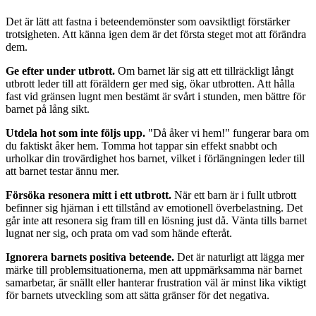
Det är lätt att fastna i beteendemönster som oavsiktligt förstärker
trotsigheten. Att känna igen dem är det första steget mot att förändra
dem.
Ge efter under utbrott.
Om barnet lär sig att ett tillräckligt långt
utbrott leder till att föräldern ger med sig, ökar utbrotten. Att hålla
fast vid gränsen lugnt men bestämt är svårt i stunden, men bättre för
barnet på lång sikt.
Utdela hot som inte följs upp.
"Då åker vi hem!" fungerar bara om
du faktiskt åker hem. Tomma hot tappar sin effekt snabbt och
urholkar din trovärdighet hos barnet, vilket i förlängningen leder till
att barnet testar ännu mer.
Försöka resonera mitt i ett utbrott.
När ett barn är i fullt utbrott
befinner sig hjärnan i ett tillstånd av emotionell överbelastning. Det
går inte att resonera sig fram till en lösning just då. Vänta tills barnet
lugnat ner sig, och prata om vad som hände efteråt.
Ignorera barnets positiva beteende.
Det är naturligt att lägga mer
märke till problemsituationerna, men att uppmärksamma när barnet
samarbetar, är snällt eller hanterar frustration väl är minst lika viktigt
för barnets utveckling som att sätta gränser för det negativa.