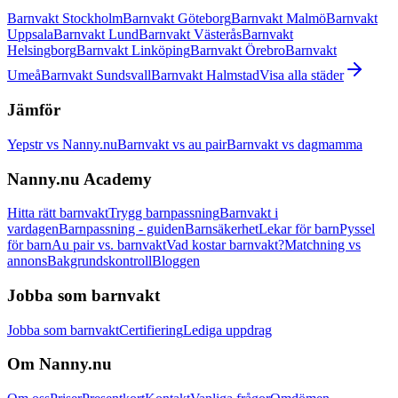
Barnvakt Stockholm
Barnvakt Göteborg
Barnvakt Malmö
Barnvakt
Uppsala
Barnvakt Lund
Barnvakt Västerås
Barnvakt
Helsingborg
Barnvakt Linköping
Barnvakt Örebro
Barnvakt
Umeå
Barnvakt Sundsvall
Barnvakt Halmstad
Visa alla städer
Jämför
Yepstr vs Nanny.nu
Barnvakt vs au pair
Barnvakt vs dagmamma
Nanny.nu Academy
Hitta rätt barnvakt
Trygg barnpassning
Barnvakt i
vardagen
Barnpassning - guiden
Barnsäkerhet
Lekar för barn
Pyssel
för barn
Au pair vs. barnvakt
Vad kostar barnvakt?
Matchning vs
annons
Bakgrundskontroll
Bloggen
Jobba som barnvakt
Jobba som barnvakt
Certifiering
Lediga uppdrag
Om Nanny.nu