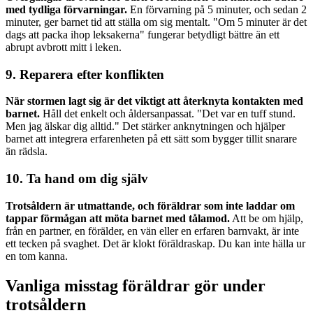
med tydliga förvarningar.
En förvarning på 5 minuter, och sedan 2
minuter, ger barnet tid att ställa om sig mentalt. "Om 5 minuter är det
dags att packa ihop leksakerna" fungerar betydligt bättre än ett
abrupt avbrott mitt i leken.
9. Reparera efter konflikten
När stormen lagt sig är det viktigt att återknyta kontakten med
barnet.
Håll det enkelt och åldersanpassat. "Det var en tuff stund.
Men jag älskar dig alltid." Det stärker anknytningen och hjälper
barnet att integrera erfarenheten på ett sätt som bygger tillit snarare
än rädsla.
10. Ta hand om dig själv
Trotsåldern är utmattande, och föräldrar som inte laddar om
tappar förmågan att möta barnet med tålamod.
Att be om hjälp,
från en partner, en förälder, en vän eller en erfaren barnvakt, är inte
ett tecken på svaghet. Det är klokt föräldraskap. Du kan inte hälla ur
en tom kanna.
Vanliga misstag föräldrar gör under
trotsåldern