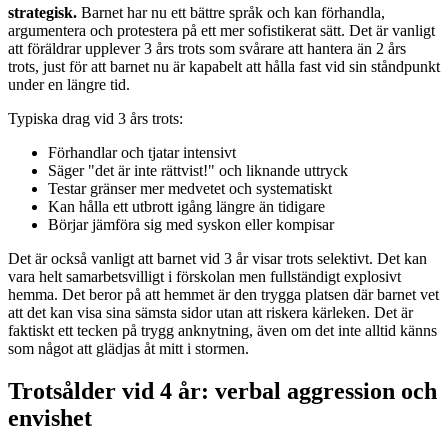
strategisk.
Barnet har nu ett bättre språk och kan förhandla,
argumentera och protestera på ett mer sofistikerat sätt. Det är vanligt
att föräldrar upplever 3 års trots som svårare att hantera än 2 års
trots, just för att barnet nu är kapabelt att hålla fast vid sin ståndpunkt
under en längre tid.
Typiska drag vid 3 års trots:
Förhandlar och tjatar intensivt
Säger "det är inte rättvist!" och liknande uttryck
Testar gränser mer medvetet och systematiskt
Kan hålla ett utbrott igång längre än tidigare
Börjar jämföra sig med syskon eller kompisar
Det är också vanligt att barnet vid 3 år visar trots selektivt. Det kan
vara helt samarbetsvilligt i förskolan men fullständigt explosivt
hemma. Det beror på att hemmet är den trygga platsen där barnet vet
att det kan visa sina sämsta sidor utan att riskera kärleken. Det är
faktiskt ett tecken på trygg anknytning, även om det inte alltid känns
som något att glädjas åt mitt i stormen.
Trotsålder vid 4 år: verbal aggression och
envishet