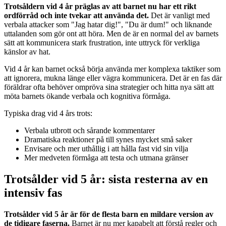
Trotsåldern vid 4 år präglas av att barnet nu har ett rikt
ordförråd och inte tvekar att använda det.
Det är vanligt med
verbala attacker som "Jag hatar dig!", "Du är dum!" och liknande
uttalanden som gör ont att höra. Men de är en normal del av barnets
sätt att kommunicera stark frustration, inte uttryck för verkliga
känslor av hat.
Vid 4 år kan barnet också börja använda mer komplexa taktiker som
att ignorera, mukna länge eller vägra kommunicera. Det är en fas där
föräldrar ofta behöver ompröva sina strategier och hitta nya sätt att
möta barnets ökande verbala och kognitiva förmåga.
Typiska drag vid 4 års trots:
Verbala utbrott och sårande kommentarer
Dramatiska reaktioner på till synes mycket små saker
Envisare och mer uthållig i att hålla fast vid sin vilja
Mer medveten förmåga att testa och utmana gränser
Trotsålder vid 5 år: sista resterna av en
intensiv fas
Trotsålder vid 5 år är för de flesta barn en mildare version av
de tidigare faserna.
Barnet är nu mer kapabelt att förstå regler och