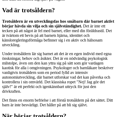
Vad är trotsåldern?
Trotsåldern är en utvecklingsfas hos småbarn där barnet aktivt
börjar hävda sin vilja och sin självständighet.
Det är inte ett
tecken på att något är fel med barnet, eller med din föräldrastil. Det
är tvärtom ett bevis på att barnets hjärna, identitet och
känsloregleringsförmåga befinner sig i en aktiv och hälsosam
utveckling.
Under trotsåldern lär sig barnet att det är en egen individ med egna
önskningar, behov och åsikter. Det är en nödvändig psykologisk
milstolpe, även om den kan yttra sig på sätt som gör vardagen
kaotisk för alla i omgivningen. Psykologer och barnläkare beskriver
vanligtvis trotsåldern som en period fylld av intensiv
autonomiutveckling, där barnet utforskar vad det kan påverka och
kontrollera i sin omvärld. Det klassiska ropet "Nej! Jag gör det
själv!" är ett perfekt och igenkännbart uttryck för just den
drivkraften.
Det finns en enorm befrielse i att förstå trotsåldern på det sättet. Ditt
barn är inte besvärligt. Det håller på att bli sig självt.
När börjar trotsåldern?