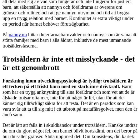
att dela med sig av vad som fungerar och inte fungerar för just ert
barn, att säkerställa att nannyn och föräldrarna är överens om
gränser och rutiner, och att ge nannyn utrymme och tid att bygga
upp en trygg relation med barnet. Kontinuitet är extra viktigt under
en period när barnet behöver förutsägbarhet.
På
nanny.nu
hittar du erfarna barnvakter och nannys som är vana att
stötta familjer med barn i alla åldrar, inklusive de mest utmanande
trotsåldersfaserna.
Trotsåldern är inte ett misslyckande - det
är ett genombrott
Forskning inom utvecklingspsykologi är tydlig: trotsåldern är
ett tecken på ett friskt barn med en stark inre drivkraft.
Barn
som har en trygg anknytning till sina föräldrar och som vet att de är
älskade trotsar ofta mer, inte för att något är fel, utan för att de
känner sig tillräckligt säkra för att testa. Det är en paradox som kan
vara svår att ta till sig mitt i ett utbrott på mataffärsgolvet, men den är
ändå sann.
Det är lätt att falla in i skuldkänslor under trotsåldern. Kanske undrar
du om du gjort något fel, om barnet blivit bortskämt, om det beror på
hur du sätter gränser. Sluta upp med det. Din konsistens, din kärlek