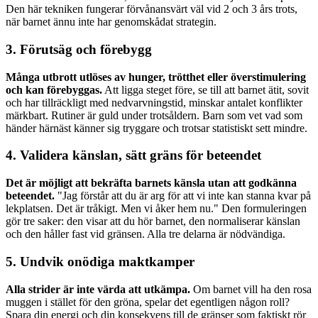
Den här tekniken fungerar förvånansvärt väl vid 2 och 3 års trots,
när barnet ännu inte har genomskådat strategin.
3. Förutsäg och förebygg
Många utbrott utlöses av hunger, trötthet eller överstimulering
och kan förebyggas.
Att ligga steget före, se till att barnet ätit, sovit
och har tillräckligt med nedvarvningstid, minskar antalet konflikter
märkbart. Rutiner är guld under trotsåldern. Barn som vet vad som
händer härnäst känner sig tryggare och trotsar statistiskt sett mindre.
4. Validera känslan, sätt gräns för beteendet
Det är möjligt att bekräfta barnets känsla utan att godkänna
beteendet.
"Jag förstår att du är arg för att vi inte kan stanna kvar på
lekplatsen. Det är tråkigt. Men vi åker hem nu." Den formuleringen
gör tre saker: den visar att du hör barnet, den normaliserar känslan
och den håller fast vid gränsen. Alla tre delarna är nödvändiga.
5. Undvik onödiga maktkamper
Alla strider är inte värda att utkämpa.
Om barnet vill ha den rosa
muggen i stället för den gröna, spelar det egentligen någon roll?
Spara din energi och din konsekvens till de gränser som faktiskt rör