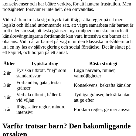
konsekvenser och har bättre verktyg för att hantera frustration. Men
trotsigheten försvinner inte helt, den omvandlas.
Vid 5 år kan trots ta sig uttryck i att ifrågasätta regler på ett mer
logiskt och ibland uttömmande sätt, att vägra samarbeta när barnet är
trött eller stressat, att testa gränser i nya miljöer som skolan och att
känslosvängningarna fortfarande kan vara intensiva om barnet är i
obalans. Vid 5 år är barnet på väg ut ur den klassiska trotsåldern och
in i en ny fas av självreglering och social förståelse. Det är slutet på
ett kapitel, och början på ett annat.
Ålder
Typiska drag
Bästa strategi
Fysiska utbrott, "nej" som
Lugn närvaro, rutiner,
2 år
standardsvar
valmöjligheter
Förhandlar, tjatar, testar
3 år
Konsekvens, bekräfta känslor
gränser
Verbala utbrott, håller fast
Tydliga gränser, bekräfta utan
4 år
vid viljan
att ge efter
Ifrågasätter regler, mindre
5 år
Förklara regler, ge mer ansvar
intensivt
Varför trotsar barn? Den bakomliggande
orsaken