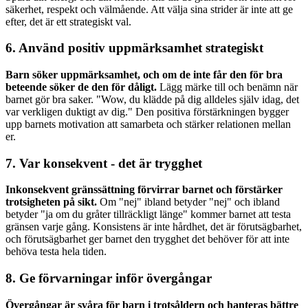
säkerhet, respekt och välmående. Att välja sina strider är inte att ge
efter, det är ett strategiskt val.
6. Använd positiv uppmärksamhet strategiskt
Barn söker uppmärksamhet, och om de inte får den för bra
beteende söker de den för dåligt.
Lägg märke till och benämn när
barnet gör bra saker. "Wow, du klädde på dig alldeles själv idag, det
var verkligen duktigt av dig." Den positiva förstärkningen bygger
upp barnets motivation att samarbeta och stärker relationen mellan
er.
7. Var konsekvent - det är trygghet
Inkonsekvent gränssättning förvirrar barnet och förstärker
trotsigheten på sikt.
Om "nej" ibland betyder "nej" och ibland
betyder "ja om du gråter tillräckligt länge" kommer barnet att testa
gränsen varje gång. Konsistens är inte hårdhet, det är förutsägbarhet,
och förutsägbarhet ger barnet den trygghet det behöver för att inte
behöva testa hela tiden.
8. Ge förvarningar inför övergångar
Övergångar är svåra för barn i trotsåldern och hanteras bättre