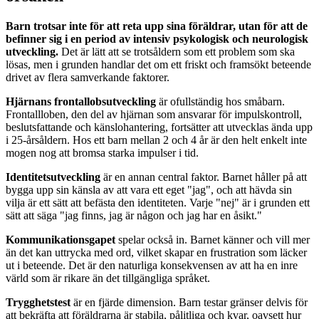
Barn trotsar inte för att reta upp sina föräldrar, utan för att de
befinner sig i en period av intensiv psykologisk och neurologisk
utveckling.
Det är lätt att se trotsåldern som ett problem som ska
lösas, men i grunden handlar det om ett friskt och framsökt beteende
drivet av flera samverkande faktorer.
Hjärnans frontallobsutveckling
är ofullständig hos småbarn.
Frontallloben, den del av hjärnan som ansvarar för impulskontroll,
beslutsfattande och känslohantering, fortsätter att utvecklas ända upp
i 25-årsåldern. Hos ett barn mellan 2 och 4 år är den helt enkelt inte
mogen nog att bromsa starka impulser i tid.
Identitetsutveckling
är en annan central faktor. Barnet håller på att
bygga upp sin känsla av att vara ett eget "jag", och att hävda sin
vilja är ett sätt att befästa den identiteten. Varje "nej" är i grunden ett
sätt att säga "jag finns, jag är någon och jag har en åsikt."
Kommunikationsgapet
spelar också in. Barnet känner och vill mer
än det kan uttrycka med ord, vilket skapar en frustration som läcker
ut i beteende. Det är den naturliga konsekvensen av att ha en inre
värld som är rikare än det tillgängliga språket.
Trygghetstest
är en fjärde dimension. Barn testar gränser delvis för
att bekräfta att föräldrarna är stabila, pålitliga och kvar, oavsett hur