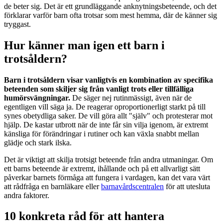
de beter sig. Det är ett grundläggande anknytningsbeteende, och det
förklarar varför barn ofta trotsar som mest hemma, där de känner sig
tryggast.
Hur känner man igen ett barn i
trotsåldern?
Barn i trotsåldern visar vanligtvis en kombination av specifika
beteenden som skiljer sig från vanligt trots eller tillfälliga
humörsvängningar.
De säger nej rutinmässigt, även när de
egentligen vill säga ja. De reagerar oproportionerligt starkt på till
synes obetydliga saker. De vill göra allt "själv" och protesterar mot
hjälp. De kastar utbrott när de inte får sin vilja igenom, är extremt
känsliga för förändringar i rutiner och kan växla snabbt mellan
glädje och stark ilska.
Det är viktigt att skilja trotsigt beteende från andra utmaningar. Om
ett barns beteende är extremt, ihållande och på ett allvarligt sätt
påverkar barnets förmåga att fungera i vardagen, kan det vara värt
att rådfråga en barnläkare eller
barnavårdscentralen
för att utesluta
andra faktorer.
10 konkreta råd för att hantera