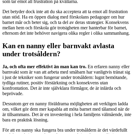
som tar emot all frustration på kvällarna.
Det betyder dock inte att du ska acceptera att ta emot all frustration
utan stöd. Ha en öppen dialog med förskolans pedagoger om hur
barnet mår och beter sig, och ta del av deras strategier. Konsekvens
mellan hem och förskola gör trotsigheten mer hanterbar för barnet,
eftersom det inte behöver navigera olika regler i olika sammanhang.
Kan en nanny eller barnvakt avlasta
under trotsåldern?
Ja, och ofta mer effektivt än man kan tro.
En erfaren nanny eller
barnvakt som är van att arbeta med småbarn har vanligtvis tränat sig
i just de tekniker som fungerar under trotsåldern: lugnt bemötande,
tydliga rutiner, positiv förstärkning och konsekvens utan
konfrontation. Det är inte självklara förmågor, de är inlärda och
beprövade.
Dessutom ger en nanny föräldrarna möjligheten att verkligen ladda
om, vilket gör dem mer kapabla att möta barnet med tålamod när de
är tillsammans. Det är en investering i hela familjens välmående, inte
bara en praktisk lösning.
För att en nanny ska fungera bra under trotsåldern är det värdefullt