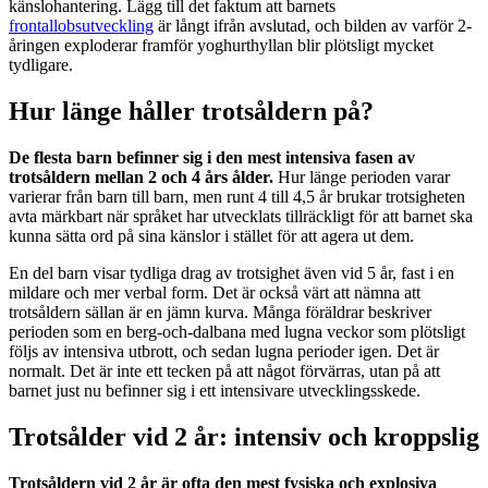
känslohantering. Lägg till det faktum att barnets
frontallobsutveckling
är långt ifrån avslutad, och bilden av varför 2-
åringen exploderar framför yoghurthyllan blir plötsligt mycket
tydligare.
Hur länge håller trotsåldern på?
De flesta barn befinner sig i den mest intensiva fasen av
trotsåldern mellan 2 och 4 års ålder.
Hur länge perioden varar
varierar från barn till barn, men runt 4 till 4,5 år brukar trotsigheten
avta märkbart när språket har utvecklats tillräckligt för att barnet ska
kunna sätta ord på sina känslor i stället för att agera ut dem.
En del barn visar tydliga drag av trotsighet även vid 5 år, fast i en
mildare och mer verbal form. Det är också värt att nämna att
trotsåldern sällan är en jämn kurva. Många föräldrar beskriver
perioden som en berg-och-dalbana med lugna veckor som plötsligt
följs av intensiva utbrott, och sedan lugna perioder igen. Det är
normalt. Det är inte ett tecken på att något förvärras, utan på att
barnet just nu befinner sig i ett intensivare utvecklingsskede.
Trotsålder vid 2 år: intensiv och kroppslig
Trotsåldern vid 2 år är ofta den mest fysiska och explosiva