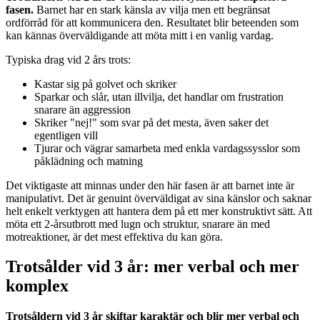
fasen.
Barnet har en stark känsla av vilja men ett begränsat
ordförråd för att kommunicera den. Resultatet blir beteenden som
kan kännas överväldigande att möta mitt i en vanlig vardag.
Typiska drag vid 2 års trots:
Kastar sig på golvet och skriker
Sparkar och slår, utan illvilja, det handlar om frustration
snarare än aggression
Skriker "nej!" som svar på det mesta, även saker det
egentligen vill
Tjurar och vägrar samarbeta med enkla vardagssysslor som
påklädning och matning
Det viktigaste att minnas under den här fasen är att barnet inte är
manipulativt. Det är genuint överväldigat av sina känslor och saknar
helt enkelt verktygen att hantera dem på ett mer konstruktivt sätt. Att
möta ett 2-årsutbrott med lugn och struktur, snarare än med
motreaktioner, är det mest effektiva du kan göra.
Trotsålder vid 3 år: mer verbal och mer
komplex
Trotsåldern vid 3 år skiftar karaktär och blir mer verbal och