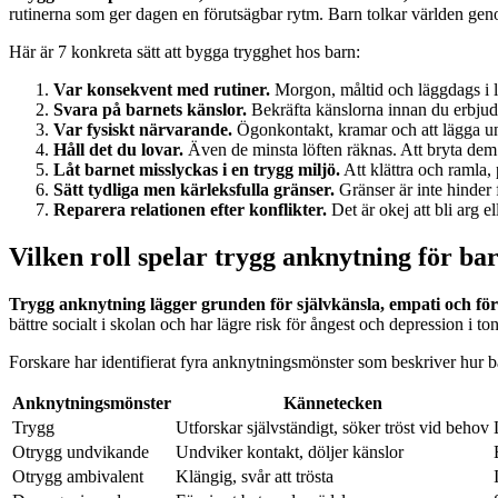
rutinerna som ger dagen en förutsägbar rytm. Barn tolkar världen g
Här är 7 konkreta sätt att bygga trygghet hos barn:
Var konsekvent med rutiner.
Morgon, måltid och läggdags i li
Svara på barnets känslor.
Bekräfta känslorna innan du erbjuder 
Var fysiskt närvarande.
Ögonkontakt, kramar och att lägga und
Håll det du lovar.
Även de minsta löften räknas. Att bryta dem u
Låt barnet misslyckas i en trygg miljö.
Att klättra och ramla,
Sätt tydliga men kärleksfulla gränser.
Gränser är inte hinder 
Reparera relationen efter konflikter.
Det är okej att bli arg e
Vilken roll spelar trygg anknytning för ba
Trygg anknytning lägger grunden för självkänsla, empati och för
bättre socialt i skolan och har lägre risk för ångest och depression i ton
Forskare har identifierat fyra anknytningsmönster som beskriver hur ba
Anknytningsmönster
Kännetecken
Trygg
Utforskar självständigt, söker tröst vid behov
Otrygg undvikande
Undviker kontakt, döljer känslor
Otrygg ambivalent
Klängig, svår att trösta