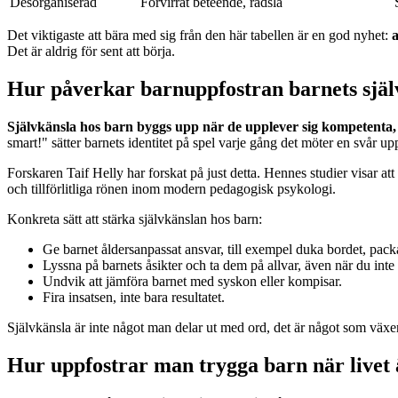
Desorganiserad
Förvirrat beteende, rädsla
Det viktigaste att bära med sig från den här tabellen är en god nyhet:
a
Det är aldrig för sent att börja.
Hur påverkar barnuppfostran barnets själ
Självkänsla hos barn byggs upp när de upplever sig kompetenta, ä
smart!" sätter barnets identitet på spel varje gång det möter en svår 
Forskaren Taif Helly har forskat på just detta. Hennes studier visar att
och tillförlitliga rönen inom modern pedagogisk psykologi.
Konkreta sätt att stärka självkänslan hos barn:
Ge barnet åldersanpassat ansvar, till exempel duka bordet, packa
Lyssna på barnets åsikter och ta dem på allvar, även när du inte
Undvik att jämföra barnet med syskon eller kompisar.
Fira insatsen, inte bara resultatet.
Självkänsla är inte något man delar ut med ord, det är något som växe
Hur uppfostrar man trygga barn när livet ä