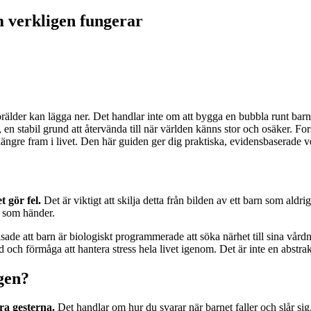
m verkligen fungerar
rälder kan lägga ner. Det handlar inte om att bygga en bubbla runt barn
 en stabil grund att återvända till när världen känns stor och osäker.
längre fram i livet. Den här guiden ger dig praktiska, evidensbaserade v
t gör fel.
Det är viktigt att skilja detta från bilden av ett barn som aldri
d som händer.
isade att barn är biologiskt programmerade att söka närhet till sina vå
d och förmåga att hantera stress hela livet igenom. Det är inte en abstra
gen?
ra gesterna.
Det handlar om hur du svarar när barnet faller och slår sig,