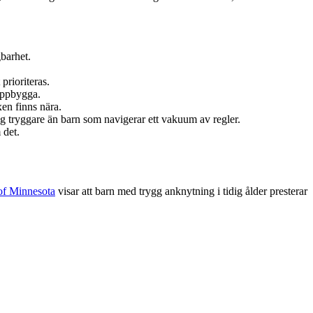
barhet.
prioriteras.
ruppbygga.
xen finns nära.
ig tryggare än barn som navigerar ett vakuum av regler.
 det.
of Minnesota
visar att barn med trygg anknytning i tidig ålder presterar