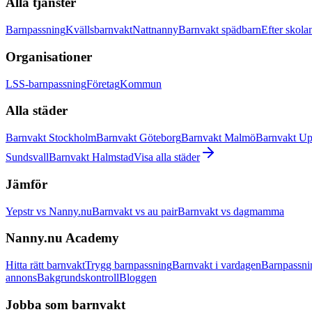
Alla tjänster
Barnpassning
Kvällsbarnvakt
Nattnanny
Barnvakt spädbarn
Efter skola
Organisationer
LSS-barnpassning
Företag
Kommun
Alla städer
Barnvakt Stockholm
Barnvakt Göteborg
Barnvakt Malmö
Barnvakt Up
Sundsvall
Barnvakt Halmstad
Visa alla städer
Jämför
Yepstr vs Nanny.nu
Barnvakt vs au pair
Barnvakt vs dagmamma
Nanny.nu Academy
Hitta rätt barnvakt
Trygg barnpassning
Barnvakt i vardagen
Barnpassni
annons
Bakgrundskontroll
Bloggen
Jobba som barnvakt