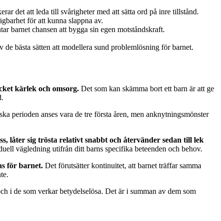
rar det att leda till svårigheter med att sätta ord på inre tillstånd.
ägbarhet för att kunna slappna av.
ntar barnet chansen att bygga sin egen motståndskraft.
av de bästa sätten att modellera sund problemlösning för barnet.
mycket kärlek och omsorg.
Det som kan skämma bort ett barn är att ge
d.
ska perioden anses vara de tre första åren, men anknytningsmönster
låter sig trösta relativt snabbt och återvänder sedan till lek
ell vägledning utifrån ditt barns specifika beteenden och behov.
s för barnet.
Det förutsätter kontinuitet, att barnet träffar samma
te.
knas och i de som verkar betydelselösa. Det är i summan av dem som