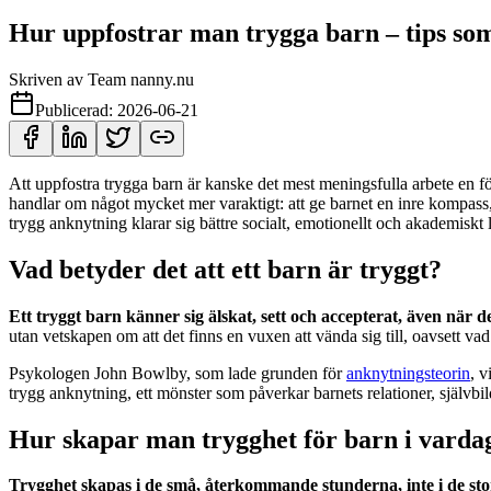
Hur uppfostrar man trygga barn – tips so
Skriven av
Team nanny.nu
Publicerad:
2026-06-21
Att uppfostra trygga barn är kanske det mest meningsfulla arbete en fö
handlar om något mycket mer varaktigt: att ge barnet en inre kompass,
trygg anknytning klarar sig bättre socialt, emotionellt och akademiskt 
Vad betyder det att ett barn är tryggt?
Ett tryggt barn känner sig älskat, sett och accepterat, även när de
utan vetskapen om att det finns en vuxen att vända sig till, oavsett va
Psykologen John Bowlby, som lade grunden för
anknytningsteorin
, v
trygg anknytning, ett mönster som påverkar barnets relationer, självbil
Hur skapar man trygghet för barn i varda
Trygghet skapas i de små, återkommande stunderna, inte i de sto