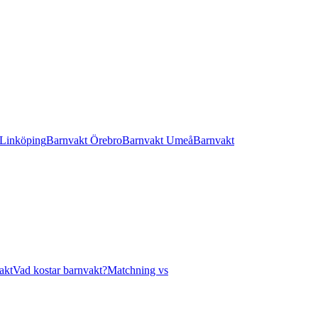
 Linköping
Barnvakt Örebro
Barnvakt Umeå
Barnvakt
akt
Vad kostar barnvakt?
Matchning vs