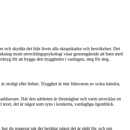
et och skydda det från livets alla skrapskador och besvikelser. Det
 Forskning inom utvecklingspsykologi visar genomgående att barn med
erktyg för att bygga den tryggheten i vardagen, steg för steg.
g är oroligt eller ledset. Trygghet är inte frånvaron av svåra känslor,
rdnadshavare. När den närheten är förutsägbar och varm utvecklas en
kt teori, det är något som syns i konkreta, vardagliga ögonblick.
 hur du reagerar när det berättar något det är rädd för, och om