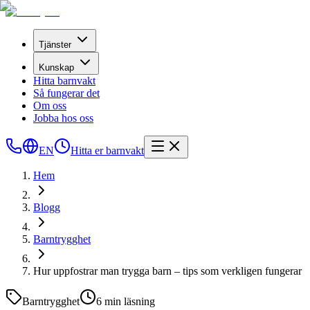
Tjänster
Kunskap
Hitta barnvakt
Så fungerar det
Om oss
Jobba hos oss
EN
Hitta er barnvakt
Hem
Blogg
Barntrygghet
Hur uppfostrar man trygga barn – tips som verkligen fungerar
Barntrygghet
6
min läsning