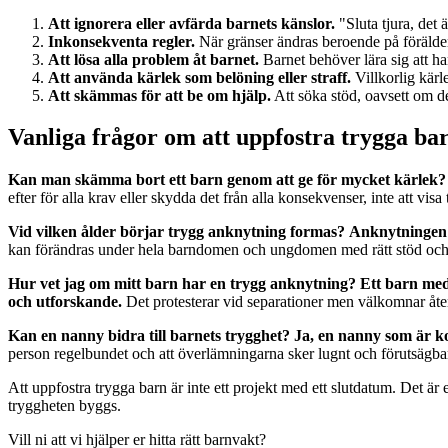
Att ignorera eller avfärda barnets känslor.
"Sluta tjura, det ä
Inkonsekventa regler.
När gränser ändras beroende på föräldern
Att lösa alla problem åt barnet.
Barnet behöver lära sig att ha
Att använda kärlek som belöning eller straff.
Villkorlig kärle
Att skämmas för att be om hjälp.
Att söka stöd, oavsett om de
Vanliga frågor om att uppfostra trygga ba
Kan man skämma bort ett barn genom att ge för mycket kärlek?
efter för alla krav eller skydda det från alla konsekvenser, inte att visa
Vid vilken ålder börjar trygg anknytning formas?
Anknytningen 
kan förändras under hela barndomen och ungdomen med rätt stöd och s
Hur vet jag om mitt barn har en trygg anknytning?
Ett barn med 
och utforskande.
Det protesterar vid separationer men välkomnar åte
Kan en nanny bidra till barnets trygghet?
Ja, en nanny som är k
person regelbundet och att överlämningarna sker lugnt och förutsägbar
Att uppfostra trygga barn är inte ett projekt med ett slutdatum. Det är 
tryggheten byggs.
Vill ni att vi hjälper er hitta rätt barnvakt?