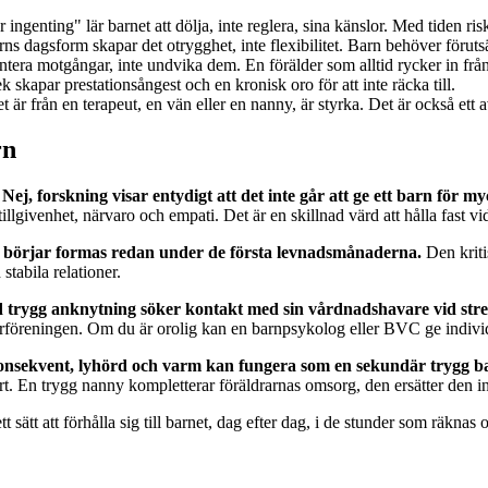
r ingenting" lär barnet att dölja, inte reglera, sina känslor. Med tiden riske
s dagsform skapar det otrygghet, inte flexibilitet. Barn behöver föruts
ntera motgångar, inte undvika dem. En förälder som alltid rycker in frå
k skapar prestationsångest och en kronisk oro för att inte räcka till.
t är från en terapeut, en vän eller en nanny, är styrka. Det är också ett 
rn
Nej, forskning visar entydigt att det inte går att ge ett barn för 
 tillgivenhet, närvaro och empati. Det är en skillnad värd att hålla fast vi
börjar formas redan under de första levnadsmånaderna.
Den kriti
tabila relationer.
trygg anknytning söker kontakt med sin vårdnadshavare vid stress, 
rföreningen. Om du är orolig kan en barnpsykolog eller BVC ge individu
onsekvent, lyhörd och varm kan fungera som en sekundär trygg ba
t. En trygg nanny kompletterar föräldrarnas omsorg, den ersätter den in
ett sätt att förhålla sig till barnet, dag efter dag, i de stunder som rä