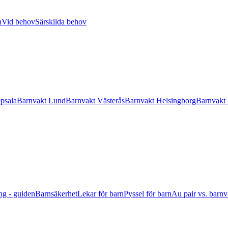
n
Vid behov
Särskilda behov
psala
Barnvakt Lund
Barnvakt Västerås
Barnvakt Helsingborg
Barnvakt
ng - guiden
Barnsäkerhet
Lekar för barn
Pyssel för barn
Au pair vs. barnv