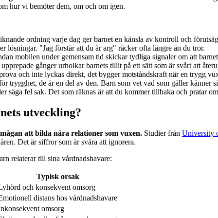
enom hur vi bemöter dem, om och om igen.
knande ordning varje dag ger barnet en känsla av kontroll och förutsäg
lösningar. "Jag förstår att du är arg" räcker ofta längre än du tror.
an mobilen under gemensam tid skickar tydliga signaler om att barnet 
pprepade gånger urholkar barnets tillit på ett sätt som är svårt att åte
 prova och inte lyckas direkt, det bygger motståndskraft när en trygg vu
för trygghet, de är en del av den. Barn som vet vad som gäller känner s
ller säga fel sak. Det som räknas är att du kommer tillbaka och pratar om
rnets utveckling?
mågan att bilda nära relationer som vuxen.
Studier från
University 
åren. Det är siffror som är svåra att ignorera.
rn relaterar till sina vårdnadshavare:
Typisk orsak
Lyhörd och konsekvent omsorg
Emotionell distans hos vårdnadshavare
Inkonsekvent omsorg