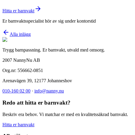
Hitta er barnvakt
Er barnvaktsspecialist hör av sig under kontorstid
Alla inlägg
Trygg barnpassning. Er barnvakt, utvald med omsorg.
2007 NannyNu AB
Org.nr:
556662-0851
Arenavägen 39
,
12177
Johanneshov
010-160 02 00
·
info@nanny.nu
Redo att hitta er barnvakt?
Beskriv era behov. Vi matchar er med en kvalitetssäkrad barnvakt.
Hitta er barnvakt