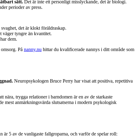
tbart sätt.
Det är inte ett personligt misslyckande, det är biologi.
nder perioder av press.
 svaghet, det är klokt föräldraskap.
 väger tyngre än kvantitet.
 har dem.
t omsorg. På
nanny.nu
hittar du kvalificerade nannys i ditt område som
yggnad.
Neuropsykologen Bruce Perry har visat att positiva, repetitiva
att nära, trygga relationer i barndomen är en av de starkaste
 de mest anmärkningsvärda slutsatserna i modern psykologisk
 är 5 av de vanligaste fallgroparna, och varför de spelar roll: