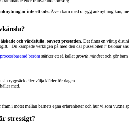
Skrämmande eller frånvarande omsorg
nknytning är inte ett öde.
Även barn med otrygg anknytning kan, med rä
vkänsla?
lskade och värdefulla, oavsett prestation.
Det finns en viktig disti
uppgift. "Du kämpade verkligen på med den där pusselbiten!" belönar anst
processbaserad beröm
stärker ett så kallat
growth mindset
och gör barn m
 sin ryggsäck eller välja kläder för dagen.
 håller med.
r fram i mötet mellan barnets egna erfarenheter och hur vi som vuxna sp
r stressigt?