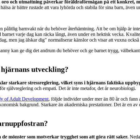
s, oro och utmattning påverkar föräldraförmågan på ett konkret, mä
hälsa är bättre rustade att vara lyhörda och stabila för sina barn, även u
n pålitlig barnvakt när du behöver återhämtning. Att be om hjälp är inte
barnet varje dag kan räcka långt, även under en hektisk vecka. Kvalitet
dag, men jag älskar dig" normaliserar känslor och visar att vuxna också
 nanny kan ge dig det andrum du behöver och ge barnet trygg, välbekan
 hjärnans utveckling?
r starkare stressreglering, vilket syns i hjärnans faktiska uppb
r självreglering och empati. Det är inte metafor, det är neurobiologi.
dy of Adult Development
, följde individer under mer än 80 år och fann 
konomisk bakgrund. Starkare än akademiska prestationer. Det är en av
barnuppfostran?
 de mönster som motverkar trygghet som att göra rätt saker.
Nedan