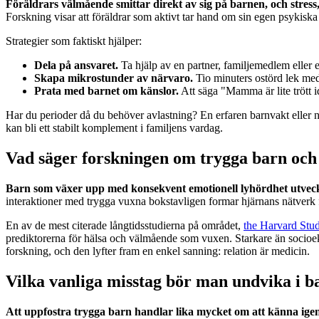
Föräldrars välmående smittar direkt av sig på barnen, och stres
Forskning visar att föräldrar som aktivt tar hand om sin egen psykiska 
Strategier som faktiskt hjälper:
Dela på ansvaret.
Ta hjälp av en partner, familjemedlem eller e
Skapa mikrostunder av närvaro.
Tio minuters ostörd lek med 
Prata med barnet om känslor.
Att säga "Mamma är lite trött i
Har du perioder då du behöver avlastning? En erfaren barnvakt eller
kan bli ett stabilt komplement i familjens vardag.
Vad säger forskningen om trygga barn och
Barn som växer upp med konsekvent emotionell lyhördhet utveckla
interaktioner med trygga vuxna bokstavligen formar hjärnans nätverk fö
En av de mest citerade långtidsstudierna på området,
the Harvard Stu
prediktorerna för hälsa och välmående som vuxen. Starkare än socioe
forskning, och den lyfter fram en enkel sanning: relation är medicin.
Vilka vanliga misstag bör man undvika i 
Att uppfostra trygga barn handlar lika mycket om att känna igen