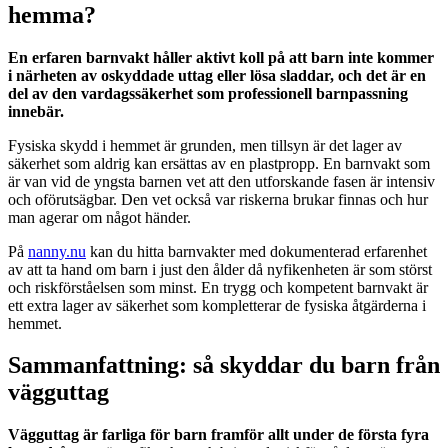
hemma?
En erfaren barnvakt håller aktivt koll på att barn inte kommer
i närheten av oskyddade uttag eller lösa sladdar, och det är en
del av den vardagssäkerhet som professionell barnpassning
innebär.
Fysiska skydd i hemmet är grunden, men tillsyn är det lager av
säkerhet som aldrig kan ersättas av en plastpropp. En barnvakt som
är van vid de yngsta barnen vet att den utforskande fasen är intensiv
och oförutsägbar. Den vet också var riskerna brukar finnas och hur
man agerar om något händer.
På
nanny.nu
kan du hitta barnvakter med dokumenterad erfarenhet
av att ta hand om barn i just den ålder då nyfikenheten är som störst
och riskförståelsen som minst. En trygg och kompetent barnvakt är
ett extra lager av säkerhet som kompletterar de fysiska åtgärderna i
hemmet.
Sammanfattning: så skyddar du barn från
vägguttag
Vägguttag är farliga för barn framför allt under de första fyra