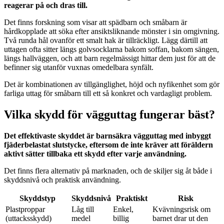
reagerar på och dras till.
Det finns forskning som visar att spädbarn och småbarn är
hårdkopplade att söka efter ansiktsliknande mönster i sin omgivning.
Två runda hål ovanför ett smalt hak är tillräckligt. Lägg därtill att
uttagen ofta sitter längs golvsocklarna bakom soffan, bakom sängen,
längs hallväggen, och att barn regelmässigt hittar dem just för att de
befinner sig utanför vuxnas omedelbara synfält.
Det är kombinationen av tillgänglighet, höjd och nyfikenhet som gör
farliga uttag för småbarn till ett så konkret och vardagligt problem.
Vilka skydd för vägguttag fungerar bäst?
Det effektivaste skyddet är barnsäkra vägguttag med inbyggt
fjäderbelastat slutstycke, eftersom de inte kräver att föräldern
aktivt sätter tillbaka ett skydd efter varje användning.
Det finns flera alternativ på marknaden, och de skiljer sig åt både i
skyddsnivå och praktisk användning.
Skyddstyp
Skyddsnivå
Praktiskt
Risk
Plastproppar
Låg till
Enkel,
Kvävningsrisk om
(uttacksskydd)
medel
billig
barnet drar ut den