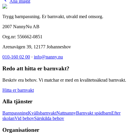
Alla inlägg
Trygg barnpassning. Er barnvakt, utvald med omsorg.
2007 NannyNu AB
Org.nr:
556662-0851
Arenavägen 39
,
12177
Johanneshov
010-160 02 00
·
info@nanny.nu
Redo att hitta er barnvakt?
Beskriv era behov. Vi matchar er med en kvalitetssäkrad barnvakt.
Hitta er barnvakt
Alla tjänster
Barnpassning
Kvällsbarnvakt
Nattnanny
Barnvakt spädbarn
Efter
skolan
Vid behov
Särskilda behov
Organisationer