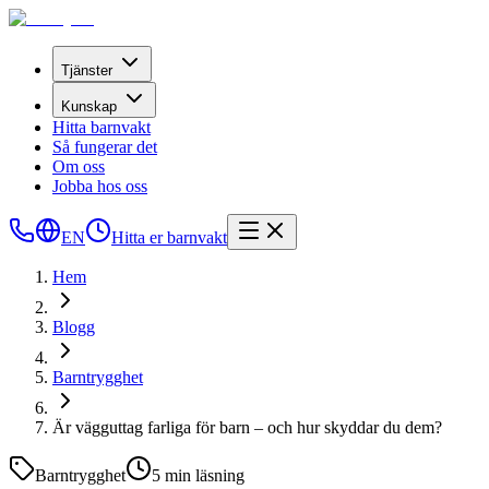
Tjänster
Kunskap
Hitta barnvakt
Så fungerar det
Om oss
Jobba hos oss
EN
Hitta er barnvakt
Hem
Blogg
Barntrygghet
Är vägguttag farliga för barn – och hur skyddar du dem?
Barntrygghet
5
min läsning