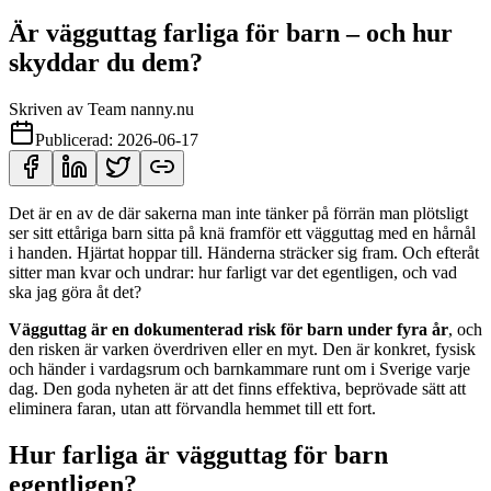
Är vägguttag farliga för barn – och hur
skyddar du dem?
Skriven av
Team nanny.nu
Publicerad:
2026-06-17
Det är en av de där sakerna man inte tänker på förrän man plötsligt
ser sitt ettåriga barn sitta på knä framför ett vägguttag med en hårnål
i handen. Hjärtat hoppar till. Händerna sträcker sig fram. Och efteråt
sitter man kvar och undrar: hur farligt var det egentligen, och vad
ska jag göra åt det?
Vägguttag är en dokumenterad risk för barn under fyra år
, och
den risken är varken överdriven eller en myt. Den är konkret, fysisk
och händer i vardagsrum och barnkammare runt om i Sverige varje
dag. Den goda nyheten är att det finns effektiva, beprövade sätt att
eliminera faran, utan att förvandla hemmet till ett fort.
Hur farliga är vägguttag för barn
egentligen?