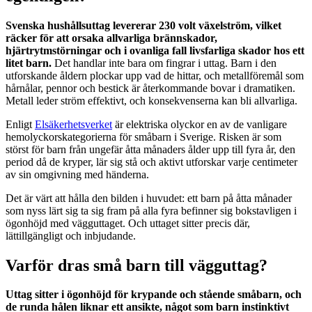
Svenska hushållsuttag levererar 230 volt växelström, vilket
räcker för att orsaka allvarliga brännskador,
hjärtrytmstörningar och i ovanliga fall livsfarliga skador hos ett
litet barn.
Det handlar inte bara om fingrar i uttag. Barn i den
utforskande åldern plockar upp vad de hittar, och metallföremål som
hårnålar, pennor och bestick är återkommande bovar i dramatiken.
Metall leder ström effektivt, och konsekvenserna kan bli allvarliga.
Enligt
Elsäkerhetsverket
är elektriska olyckor en av de vanligare
hemolyckorskategorierna för småbarn i Sverige. Risken är som
störst för barn från ungefär åtta månaders ålder upp till fyra år, den
period då de kryper, lär sig stå och aktivt utforskar varje centimeter
av sin omgivning med händerna.
Det är värt att hålla den bilden i huvudet: ett barn på åtta månader
som nyss lärt sig ta sig fram på alla fyra befinner sig bokstavligen i
ögonhöjd med vägguttaget. Och uttaget sitter precis där,
lättillgängligt och inbjudande.
Varför dras små barn till vägguttag?
Uttag sitter i ögonhöjd för krypande och stående småbarn, och
de runda hålen liknar ett ansikte, något som barn instinktivt