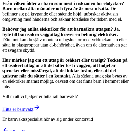
Från vilken ålder är barn som mest i riskzonen för elolyckor?
Barn mellan åtta månader och fyra år är mest utsatta.
De
befinner sig på krypande eller stående höjd, utforskar aktivt sin
omgivning med händerna och saknar förståelse för risken med el.
Behöver jag anlita elektriker för att barnsäkra uttagen?
Ja,
byte till barnsäkra vägguttag kräver en behörig elektriker.
Däremot kan du själv montera uttagsluckor med vridmekanism eller
sätta in plastproppar utan el-behörighet, även om de alternativen ger
ett svagare skydd.
Hur märker jag om ett uttag är osäkert eller trasigt?
Tecken på
ett osäkert uttag är att det sitter löst i väggen, att höljet är
sprucket eller missfärgat, att det luktar bränt, eller att det
gnistrar när du sätter i en kontakt.
Alla sådana uttag ska bytas av
en elektriker snarast möjligt, oavsett om det finns barn i hemmet eller
inte.
Vill ni att vi hjälper er hitta rätt barnvakt?
Hitta er barnvakt
Er barnvaktsspecialist hör av sig under kontorstid