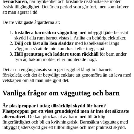
levnadsåren
, när nyfikenhet och bristande riskförståelse möter
fysisk tillgänglighet. Det är en period som går fort, men som kräver
att man agerar i tid.
De tre viktigaste åtgärderna är:
Installera barnsäkra vägguttag
med inbyggt fjäderbelastat
skydd i alla rum barnet vistas i. Anlita en behörig elektriker.
Dölj och fäst alla lösa sladdar
med kabelkanaler längs
väggarna så att de inte kan dras i eller tuggas på.
Håll grenuttag och laddare utom räckhåll
för barn under
fyra år, bakom möbler eller monterade högt.
Det är en engångsinsats som ger trygghet långt in i barnets
förskoleår, och det är betydligt enklare att genomföra än att leva med
vetskapen om att man inte gjort det.
Vanliga frågor om vägguttag och barn
Är plastproppar i uttag tillräckligt skydd för barn?
Plastproppar ger ett visst grundskydd men är inte det säkraste
alternativet.
De kan plockas ut av barn med tillräcklig
fingerfärdighet och bli en kvävningsrisk. Barnsäkra vägguttag med
inbyggt fjäderskydd ger ett tillförlitligare och mer praktiskt skydd.