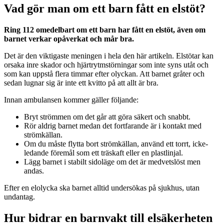
Vad gör man om ett barn fått en elstöt?
Ring 112 omedelbart om ett barn har fått en elstöt, även om
barnet verkar opåverkat och mår bra.
Det är den viktigaste meningen i hela den här artikeln. Elstötar kan
orsaka inre skador och hjärtrytmstörningar som inte syns utåt och
som kan uppstå flera timmar efter olyckan. Att barnet gråter och
sedan lugnar sig är inte ett kvitto på att allt är bra.
Innan ambulansen kommer gäller följande:
Bryt strömmen om det går att göra säkert och snabbt.
Rör aldrig barnet medan det fortfarande är i kontakt med
strömkällan.
Om du måste flytta bort strömkällan, använd ett torrt, icke-
ledande föremål som ett träskaft eller en plastlinjal.
Lägg barnet i stabilt sidoläge om det är medvetslöst men
andas.
Efter en elolycka ska barnet alltid undersökas på sjukhus, utan
undantag.
Hur bidrar en barnvakt till elsäkerheten