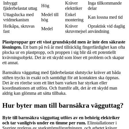
Inbyggt
Kräver
Inga tillkommande
Hög
fjäderbelastat uttag
elektriker
delar
Uttagslucka med
Medel till
Enkel
Kan lossna med tid
vridmekanism
hög
montering
Helkåpa, skruvas
Kräver
Opraktisk vid daglig
Medel
fast
skruvmejsel
användning
Plastproppar ger ett visst grundskydd men är inte den säkraste
lösningen.
Ett barn på två år med tillräcklig fingerfärdighet kan ofta
plocka ur en plastpropp, och proppen i sig blir då ett potentiellt
kvävningsobjekt. Det är ett skydd som löser ett problem och skapar
ett annat.
Barnsäkra vägguttag med fjäderbelastat slutstycke kräver att båda
stiften trycks in exakt och samtidigt för att kontakten ska öppnas.
Det är en rörelse som ett litet barn varken har styrkan eller
koordinationen att utföra. Och framför allt, det är ett skydd man
aldrig kan glömma att sätta tillbaka.
Hur byter man till barnsäkra vägguttag?
Byte till barnsäkra vägguttag utförs av en behörig elektriker
och tar vanligtvis under en timme per rum.
Elinstallationer i
Sverige regleras av starkströmsförordningen, och arbetet kräver