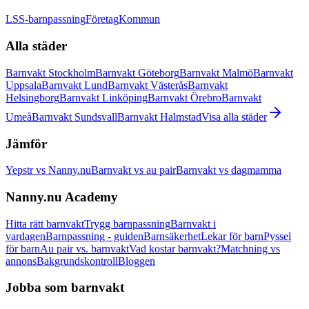
LSS-barnpassning
Företag
Kommun
Alla städer
Barnvakt Stockholm
Barnvakt Göteborg
Barnvakt Malmö
Barnvakt
Uppsala
Barnvakt Lund
Barnvakt Västerås
Barnvakt
Helsingborg
Barnvakt Linköping
Barnvakt Örebro
Barnvakt
Umeå
Barnvakt Sundsvall
Barnvakt Halmstad
Visa alla städer
Jämför
Yepstr vs Nanny.nu
Barnvakt vs au pair
Barnvakt vs dagmamma
Nanny.nu Academy
Hitta rätt barnvakt
Trygg barnpassning
Barnvakt i
vardagen
Barnpassning - guiden
Barnsäkerhet
Lekar för barn
Pyssel
för barn
Au pair vs. barnvakt
Vad kostar barnvakt?
Matchning vs
annons
Bakgrundskontroll
Bloggen
Jobba som barnvakt