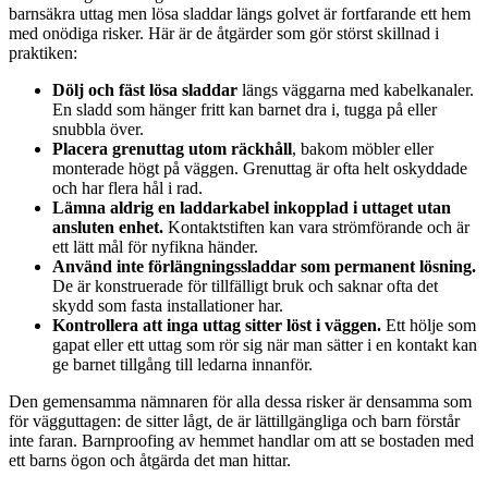
barnsäkra uttag men lösa sladdar längs golvet är fortfarande ett hem
med onödiga risker. Här är de åtgärder som gör störst skillnad i
praktiken:
Dölj och fäst lösa sladdar
längs väggarna med kabelkanaler.
En sladd som hänger fritt kan barnet dra i, tugga på eller
snubbla över.
Placera grenuttag utom räckhåll
, bakom möbler eller
monterade högt på väggen. Grenuttag är ofta helt oskyddade
och har flera hål i rad.
Lämna aldrig en laddarkabel inkopplad i uttaget utan
ansluten enhet.
Kontaktstiften kan vara strömförande och är
ett lätt mål för nyfikna händer.
Använd inte förlängningssladdar som permanent lösning.
De är konstruerade för tillfälligt bruk och saknar ofta det
skydd som fasta installationer har.
Kontrollera att inga uttag sitter löst i väggen.
Ett hölje som
gapat eller ett uttag som rör sig när man sätter i en kontakt kan
ge barnet tillgång till ledarna innanför.
Den gemensamma nämnaren för alla dessa risker är densamma som
för vägguttagen: de sitter lågt, de är lättillgängliga och barn förstår
inte faran. Barnproofing av hemmet handlar om att se bostaden med
ett barns ögon och åtgärda det man hittar.