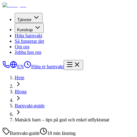
Tjänster
Kunskap
Hitta barnvakt
Så fungerar det
Om oss
Jobba hos oss
EN
Hitta er barnvakt
Hem
Blogg
Barnvakt-guide
Matsäck barn – tips på god och enkel utflyktsmat
Barnvakt-guide
18
min läsning