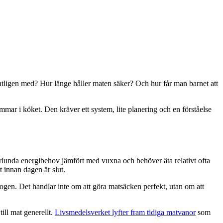
ntligen med? Hur länge håller maten säker? Och hur får man barnet att
timmar i köket. Den kräver ett system, lite planering och en förståelse
orlunda energibehov jämfört med vuxna och behöver äta relativt ofta
gt innan dagen är slut.
skogen. Det handlar inte om att göra matsäcken perfekt, utan om att
till mat generellt.
Livsmedelsverket lyfter fram tidiga matvanor
som