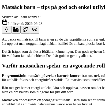
Matsäck barn – tips på god och enkel utfl
Skriven av
Team nanny.nu
Publicerad:
2026-06-23
Att packa en matsäck till barn är en av de där uppgifterna som ser en
äta upp det man noggrant lagt i lådan, istället för att bara plocka bort
Det är frågor som de flesta föräldrar känner igen. Den goda nyheten är a
för vad barn faktiskt behöver. Den här guiden ger dig allt det.
Varför matsäcken spelar en avgörande roll
En genomtänkt matsäck påverkar barnets koncentration, ork oc
för att hålla fokus och energinivåer stabila. En matsäck som innehåller fe
Rätt mat ger barnet energi att leka, lära och uppleva, oavsett om det 
hitta en bra balans som fungerar för just ditt barn.
Matsäcken är dessutom ett pedagogiskt tillfälle. Barn som ser att föräld
en viktig del i att bygga hälsosamma vanor som håller livet ut.