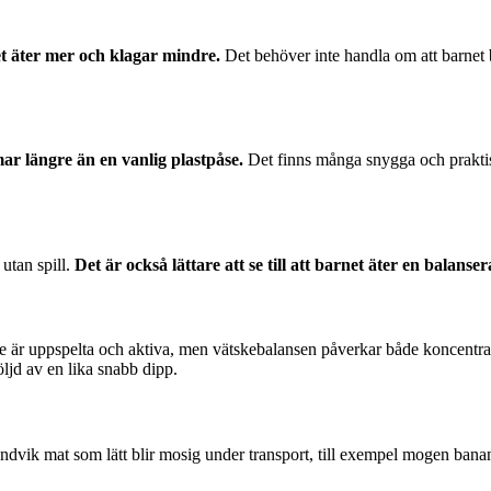
et äter mer och klagar mindre.
Det behöver inte handla om att barnet be
ar längre än en vanlig plastpåse.
Det finns många snygga och praktisk
 utan spill.
Det är också lättare att se till att barnet äter en balanse
e är uppspelta och aktiva, men vätskebalansen påverkar både koncentratio
ljd av en lika snabb dipp.
dvik mat som lätt blir mosig under transport, till exempel mogen banan