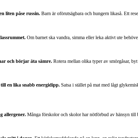
en liten påse russin.
Barn är oförutsägbara och hungern likaså. Ett res
klassrummet.
Om barnet ska vandra, simma eller leka aktivt ute behöve
nar och börjar äta sämre.
Rotera mellan olika typer av smörgåsar, byt 
ill en lika snabb energidipp.
Satsa i stället på mat med lågt glykemis
g allergener.
Många förskolor och skolor har nötförbud av hänsyn till ba