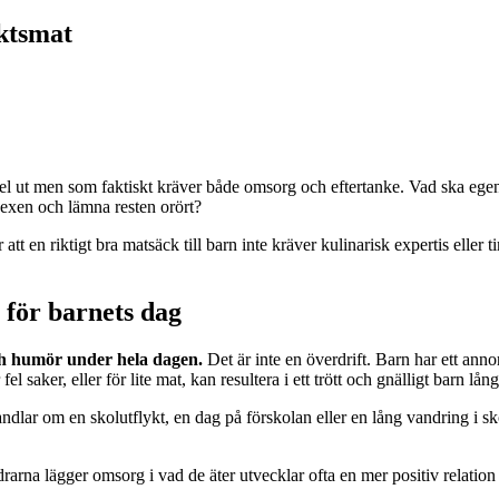
yktsmat
kel ut men som faktiskt kräver både omsorg och eftertanke. Vad ska ege
 kexen och lämna resten orört?
tt en riktigt bra matsäck till barn inte kräver kulinarisk expertis eller 
 för barnets dag
h humör under hela dagen.
Det är inte en överdrift. Barn har ett ann
l saker, eller för lite mat, kan resultera i ett trött och gnälligt barn lån
handlar om en skolutflykt, en dag på förskolan eller en lång vandring i 
rarna lägger omsorg i vad de äter utvecklar ofta en mer positiv relation 