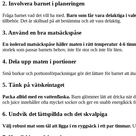
2. Involvera barnet i planeringen
Fråga barnet vad det vill ha med.
Barn som får vara delaktiga i val
tillbehör. Det är skillnad på att bestämma och att vara delaktig.
3. Använd en bra matsäckspåse
En isolerad matsäckspåse håller maten i rätt temperatur 4-6 timm
storlek som passar barnets behov, inte för stor och inte för liten.
4. Dela upp maten i portioner
Små burkar och portionsförpackningar gör det lättare för barnet att äta
5. Tänk på vätskeintaget
Packa alltid med en vattenflaska.
Barn glömmer lätt att dricka när d
och juice innehåller ofta mycket socker och ger en snabb energikick fö
6. Undvik det lättspillda och det skvalpiga
Välj robust mat som tål att ligga i en ryggsäck i ett par timmar.
Un