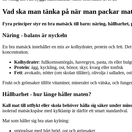
Vad ska man tänka på när man packar mats
Fyra principer styr en bra matsäck till barn: näring, hållbarhet,
Näring - balans är nyckeln
En bra matsäck innehåller en mix av kolhydrater, protein och fett. Det
koncentration.
Kolhydrater
: fullkornssmörgås, havregryn, pasta, ris eller bulg
Protein
: ägg, kyckling, ost, bönor, skyr, kvarg eller tonfisk
Fett
: avokado, nötter (om skolan tillåter), olivolja i salladen, ost
Frukt och grönsaker tillför vitaminer, mineraler och vätska, och funger
Hållbarhet - hur länge håller maten?
Kall mat till utflykt eller skola behöver hålla sig säker under min
isolerad matsäckspåse med kylklamp är därför ett smart standardval.
Mat som håller sig bra utan kylning:
smörgåsar med hårt bröd, ost och grönsaker