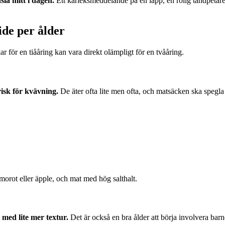
sla mitt i dagen.
Ett kärleksmeddelande på en lapp, en rolig tandpetare i 
ide per ålder
 för en tiååring kan vara direkt olämpligt för en tvååring.
isk för kvävning.
De äter ofta lite men ofta, och matsäcken ska spegla 
 morot eller äpple, och mat med hög salthalt.
med lite mer textur.
Det är också en bra ålder att börja involvera bar