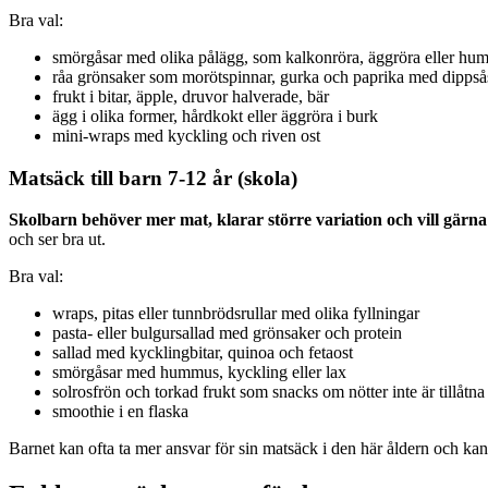
Bra val:
smörgåsar med olika pålägg, som kalkonröra, äggröra eller h
råa grönsaker som morötspinnar, gurka och paprika med dippså
frukt i bitar, äpple, druvor halverade, bär
ägg i olika former, hårdkokt eller äggröra i burk
mini-wraps med kyckling och riven ost
Matsäck till barn 7-12 år (skola)
Skolbarn behöver mer mat, klarar större variation och vill gärn
och ser bra ut.
Bra val:
wraps, pitas eller tunnbrödsrullar med olika fyllningar
pasta- eller bulgursallad med grönsaker och protein
sallad med kycklingbitar, quinoa och fetaost
smörgåsar med hummus, kyckling eller lax
solrosfrön och torkad frukt som snacks om nötter inte är tillåtna
smoothie i en flaska
Barnet kan ofta ta mer ansvar för sin matsäck i den här åldern och kans