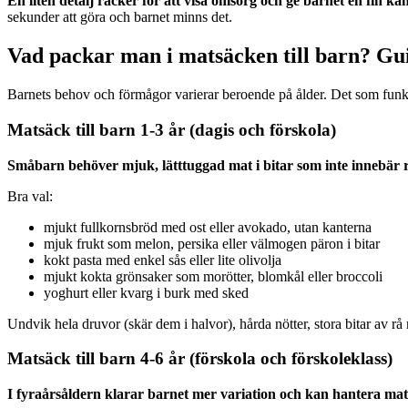
En liten detalj räcker för att visa omsorg och ge barnet en fin kän
sekunder att göra och barnet minns det.
Vad packar man i matsäcken till barn? Gu
Barnets behov och förmågor varierar beroende på ålder. Det som funkar
Matsäck till barn 1-3 år (dagis och förskola)
Småbarn behöver mjuk, lätttuggad mat i bitar som inte innebär r
Bra val:
mjukt fullkornsbröd med ost eller avokado, utan kanterna
mjuk frukt som melon, persika eller välmogen päron i bitar
kokt pasta med enkel sås eller lite olivolja
mjukt kokta grönsaker som morötter, blomkål eller broccoli
yoghurt eller kvarg i burk med sked
Undvik hela druvor (skär dem i halvor), hårda nötter, stora bitar av rå
Matsäck till barn 4-6 år (förskola och förskoleklass)
I fyraårsåldern klarar barnet mer variation och kan hantera mat 