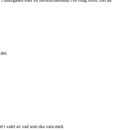
smörgåsen eller ett favoritfruktssnitt i en rolig form. Det tar
det.
net i valet av vad som ska vara med.