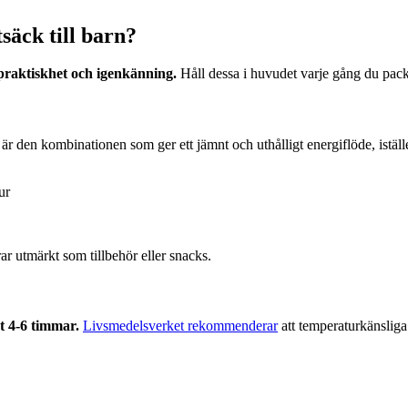
äck till barn?
 praktiskhet och igenkänning.
Håll dessa i huvudet varje gång du pack
 är den kombinationen som ger ett jämnt och uthålligt energiflöde, istä
ur
ar utmärkt som tillbehör eller snacks.
st 4-6 timmar.
Livsmedelsverket rekommenderar
att temperaturkänsliga