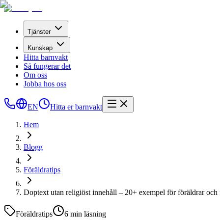
Tjänster
Kunskap
Hitta barnvakt
Så fungerar det
Om oss
Jobba hos oss
EN
Hitta er barnvakt
Hem
Blogg
Föräldratips
Doptext utan religiöst innehåll – 20+ exempel för föräldrar och
Föräldratips
6
min läsning