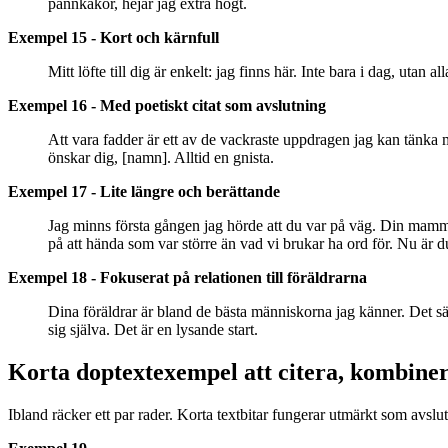
pannkakor, hejar jag extra högt.
Exempel 15 - Kort och kärnfull
Mitt löfte till dig är enkelt: jag finns här. Inte bara i dag, utan
Exempel 16 - Med poetiskt citat som avslutning
Att vara fadder är ett av de vackraste uppdragen jag kan tänka
önskar dig, [namn]. Alltid en gnista.
Exempel 17 - Lite längre och berättande
Jag minns första gången jag hörde att du var på väg. Din mamma r
på att hända som var större än vad vi brukar ha ord för. Nu är du
Exempel 18 - Fokuserat på relationen till föräldrarna
Dina föräldrar är bland de bästa människorna jag känner. Det s
sig själva. Det är en lysande start.
Korta doptextexempel att citera, kombiner
Ibland räcker ett par rader. Korta textbitar fungerar utmärkt som avslu