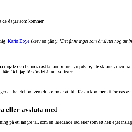
 alla de dagar som kommer.
 mig.
Karin Boye
skrev en gång:
"Det finns inget som är slutet nog att 
ingde och hennes röst lät annorlunda, mjukare, lite skrämd, men framför
 här. Och jag förstår det ännu tydligare.
äger en hel del om vem du kommer att bli, för du kommer att formas av d
a eller avsluta med
tning på ett längre tal, som en inledande rad eller som ett helt eget in