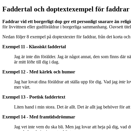
Faddertal och doptextexempel för faddrar - 
Faddrar vid ett borgerligt dop ger ett personligt snarare än relig
för livvittnen eller gudföräldrar i borgerliga sammanhang. Oavsett tite
Nedan följer 8 exempel på doptextexter för faddrar, från det korta och p
Exempel 11 - Klassiskt faddertal
Jag är inte din förälder. Jag är något annat, den som finns där n
är mitt löfte till dig i dag.
Exempel 12 - Med kärlek och humor
Jag har lovat dina föräldrar att ställa upp för dig. Vad jag
inte
lov
mer värt.
Exempel 13 - Poetisk faddertext
Liten hand i min stora. Det är allt. Det är allt jag behöver för 
Exempel 14 - Med framtidsdrömmar
Jag vet inte vem du ska bli. Men jag lovar att heja på dig, vad du