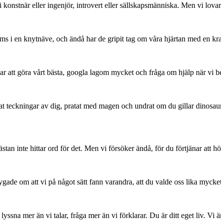
i konstnär eller ingenjör, introvert eller sällskapsmänniska. Men vi lovar
s i en knytnäve, och ändå har de gripit tag om våra hjärtan med en kraft
var att göra vårt bästa, googla lagom mycket och fråga om hjälp när vi be
at teckningar av dig, pratat med magen och undrat om du gillar dinosauri
nästan inte hittar ord för det. Men vi försöker ändå, för du förtjänar att h
tygade om att vi på något sätt fann varandra, att du valde oss lika mycket
t lyssna mer än vi talar, fråga mer än vi förklarar. Du är ditt eget liv. Vi