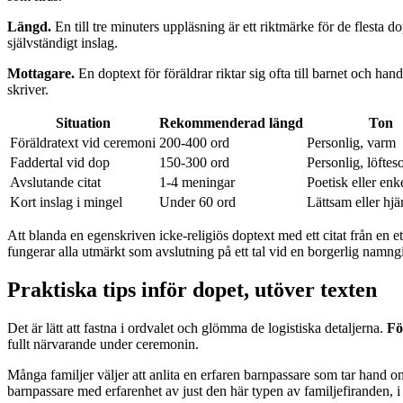
Längd.
En till tre minuters uppläsning är ett riktmärke för de flesta d
självständigt inslag.
Mottagare.
En doptext för föräldrar riktar sig ofta till barnet och ha
skriver.
Situation
Rekommenderad längd
Ton
Föräldratext vid ceremoni
200-400 ord
Personlig, varm
Faddertal vid dop
150-300 ord
Personlig, löftes
Avslutande citat
1-4 meningar
Poetisk eller enk
Kort inslag i mingel
Under 60 ord
Lättsam eller hjär
Att blanda en egenskriven icke-religiös doptext med ett citat från en e
fungerar alla utmärkt som avslutning på ett tal vid en borgerlig namn
Praktiska tips inför dopet, utöver texten
Det är lätt att fastna i ordvalet och glömma de logistiska detaljerna.
Fö
fullt närvarande under ceremonin.
Många familjer väljer att anlita en erfaren barnpassare som tar hand 
barnpassare med erfarenhet av just den här typen av familjefiranden, i