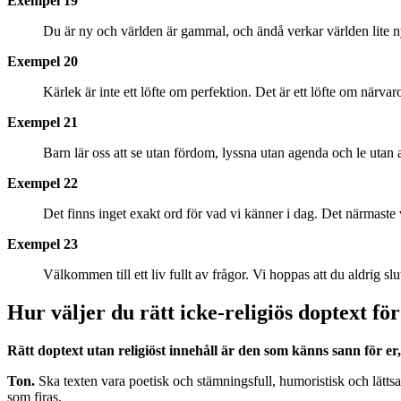
Exempel 19
Du är ny och världen är gammal, och ändå verkar världen lite n
Exempel 20
Kärlek är inte ett löfte om perfektion. Det är ett löfte om närvar
Exempel 21
Barn lär oss att se utan fördom, lyssna utan agenda och le uta
Exempel 22
Det finns inget exakt ord för vad vi känner i dag. Det närmast
Exempel 23
Välkommen till ett liv fullt av frågor. Vi hoppas att du aldrig slu
Hur väljer du rätt icke-religiös doptext för
Rätt doptext utan religiöst innehåll är den som känns sann för er
Ton.
Ska texten vara poetisk och stämningsfull, humoristisk och lättsam
som firas.