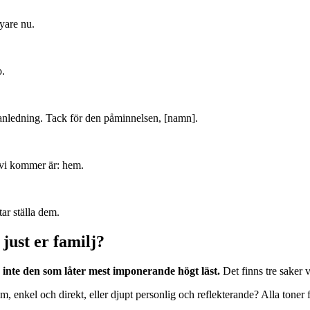
yare nu.
o.
n anledning. Tack för den påminnelsen, [namn].
e vi kommer är: hem.
tar ställa dem.
 just er familj?
, inte den som låter mest imponerande högt läst.
Det finns tre saker v
, enkel och direkt, eller djupt personlig och reflekterande? Alla toner 