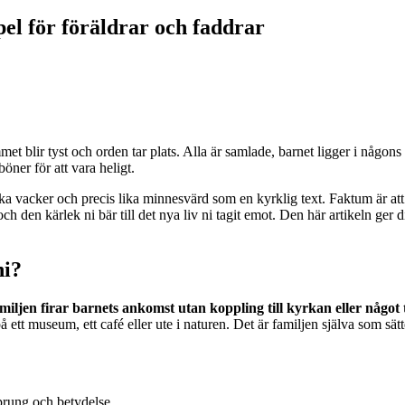
pel för föräldrar och faddrar
mmet blir tyst och orden tar plats. Alla är samlade, barnet ligger i någon
öner för att vara heligt.
ika vacker och precis lika minnesvärd som en kyrklig text. Faktum är att
 och den kärlek ni bär till det nya liv ni tagit emot. Den här artikeln g
ni?
iljen firar barnets ankomst utan koppling till kyrkan eller något
 ett museum, ett café eller ute i naturen. Det är familjen själva som sät
prung och betydelse