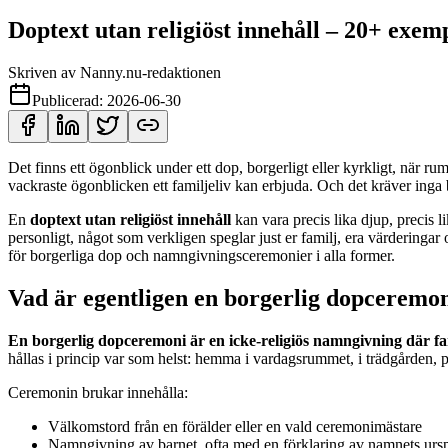
Doptext utan religiöst innehåll – 20+ exem
Skriven av
Nanny.nu-redaktionen
Publicerad:
2026-06-30
Det finns ett ögonblick under ett dop, borgerligt eller kyrkligt, när ru
vackraste ögonblicken ett familjeliv kan erbjuda. Och det kräver inga b
En
doptext utan religiöst innehåll
kan vara precis lika djup, precis l
personligt, något som verkligen speglar just er familj, era värderingar
för borgerliga dop och namngivningsceremonier i alla former.
Vad är egentligen en borgerlig dopceremo
En borgerlig dopceremoni är en icke-religiös namngivning där fam
hållas i princip var som helst: hemma i vardagsrummet, i trädgården, på
Ceremonin brukar innehålla:
Välkomstord från en förälder eller en vald ceremonimästare
Namngivning av barnet, ofta med en förklaring av namnets urs