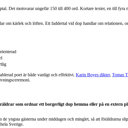
optal. Det motsvarar ungefär 150 till 400 ord. Kortare texter, en till fyra
ndlar om kärlek och löften. Ett faddertal vid dop handlar om relationen, 
orienterad
el
tlig
tablerad poet är både vanligt och effektivt.
Karin Boyes dikter
,
Tomas Tr
givningsceremoni.
räldrar som ordnar ett borgerligt dop hemma eller på en extern pl
om de yngsta gästerna under middagen och minglet, så att föräldrarna sl
 hela Sverige.