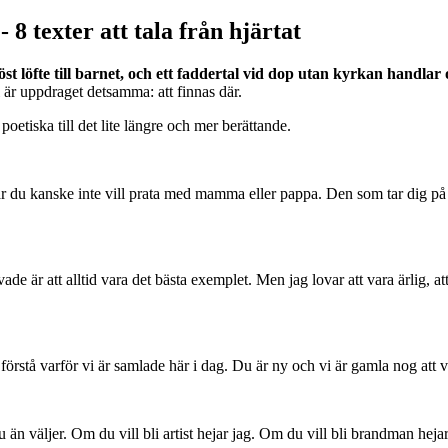
8 texter att tala från hjärtat
iöst löfte till barnet, och ett faddertal vid dop utan kyrkan handl
l är uppdraget detsamma: att finnas där.
oetiska till det lite längre och mer berättande.
är du kanske inte vill prata med mamma eller pappa. Den som tar dig på g
ade är att alltid vara det bästa exemplet. Men jag lovar att vara ärlig, att
att förstå varför vi är samlade här i dag. Du är ny och vi är gamla nog a
 än väljer. Om du vill bli artist hejar jag. Om du vill bli brandman hejar