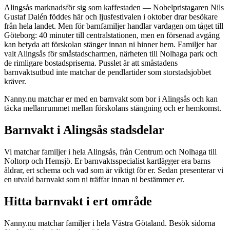
Alingsås marknadsför sig som kaffestaden — Nobelpristagaren Nils
Gustaf Dalén föddes här och ljusfestivalen i oktober drar besökare
från hela landet. Men för barnfamiljer handlar vardagen om tåget till
Göteborg: 40 minuter till centralstationen, men en försenad avgång
kan betyda att förskolan stänger innan ni hinner hem. Familjer har
valt Alingsås för småstadscharmen, närheten till Nolhaga park och
de rimligare bostadspriserna. Pusslet är att småstadens
barnvaktsutbud inte matchar de pendlartider som storstadsjobbet
kräver.
Nanny.nu matchar er med en barnvakt som bor i Alingsås och kan
täcka mellanrummet mellan förskolans stängning och er hemkomst.
Barnvakt i Alingsås stadsdelar
Vi matchar familjer i hela Alingsås, från Centrum och Nolhaga till
Noltorp och Hemsjö. Er barnvaktsspecialist kartlägger era barns
åldrar, ert schema och vad som är viktigt för er. Sedan presenterar vi
en utvald barnvakt som ni träffar innan ni bestämmer er.
Hitta barnvakt i ert område
Nanny.nu matchar familjer i hela Västra Götaland. Besök sidorna