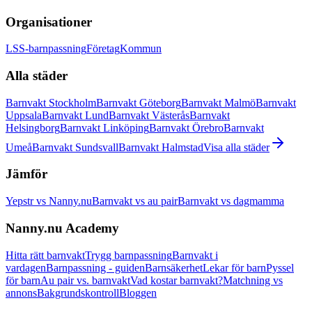
Organisationer
LSS-barnpassning
Företag
Kommun
Alla städer
Barnvakt Stockholm
Barnvakt Göteborg
Barnvakt Malmö
Barnvakt
Uppsala
Barnvakt Lund
Barnvakt Västerås
Barnvakt
Helsingborg
Barnvakt Linköping
Barnvakt Örebro
Barnvakt
Umeå
Barnvakt Sundsvall
Barnvakt Halmstad
Visa alla städer
Jämför
Yepstr vs Nanny.nu
Barnvakt vs au pair
Barnvakt vs dagmamma
Nanny.nu Academy
Hitta rätt barnvakt
Trygg barnpassning
Barnvakt i
vardagen
Barnpassning - guiden
Barnsäkerhet
Lekar för barn
Pyssel
för barn
Au pair vs. barnvakt
Vad kostar barnvakt?
Matchning vs
annons
Bakgrundskontroll
Bloggen