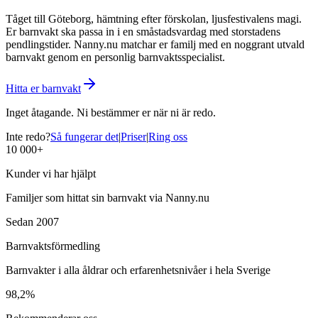
Tåget till Göteborg, hämtning efter förskolan, ljusfestivalens magi.
Er barnvakt ska passa in i en småstadsvardag med storstadens
pendlingstider. Nanny.nu matchar er familj med en noggrant utvald
barnvakt genom en personlig barnvaktsspecialist.
Hitta er barnvakt
Inget åtagande. Ni bestämmer er när ni är redo.
Inte redo?
Så fungerar det
|
Priser
|
Ring oss
10 000+
Kunder vi har hjälpt
Familjer som hittat sin barnvakt via Nanny.nu
Sedan 2007
Barnvaktsförmedling
Barnvakter i alla åldrar och erfarenhetsnivåer i hela Sverige
98,2%