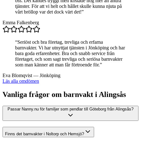
oss. Det kändes tryggt men kostade nog mer än andra
tjänster. För att vi helt och hållet skulle kunna njuta på
vårt bröllop var det dock värt det!
”
Emma Falkenberg
“
Seriöst och bra företag, trevliga och erfarna
barnvakter. Vi har utnyttjat tjänsten i Jönköping och har
bara goda erfarenheter. Bra och snabb service från
företaget, och som sagt trevliga och seriösa barnvakter
som man känner att man får förtroende för.
”
Eva Blomqvist
—
Jönköping
Läs alla omdömen
Vanliga frågor om barnvakt i Alingsås
Passar Nanny.nu för familjer som pendlar till Göteborg från Alingsås?
Finns det barnvakter i Noltorp och Hemsjö?