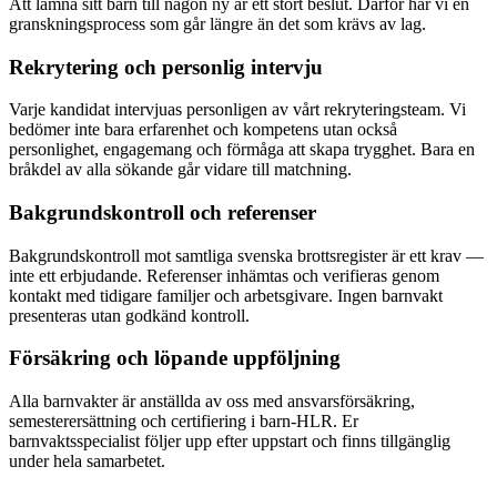
Att lämna sitt barn till någon ny är ett stort beslut. Därför har vi en
granskningsprocess som går längre än det som krävs av lag.
Rekrytering och personlig intervju
Varje kandidat intervjuas personligen av vårt rekryteringsteam. Vi
bedömer inte bara erfarenhet och kompetens utan också
personlighet, engagemang och förmåga att skapa trygghet. Bara en
bråkdel av alla sökande går vidare till matchning.
Bakgrundskontroll och referenser
Bakgrundskontroll mot samtliga svenska brottsregister är ett krav —
inte ett erbjudande. Referenser inhämtas och verifieras genom
kontakt med tidigare familjer och arbetsgivare. Ingen barnvakt
presenteras utan godkänd kontroll.
Försäkring och löpande uppföljning
Alla barnvakter är anställda av oss med ansvarsförsäkring,
semesterersättning och certifiering i barn-HLR. Er
barnvaktsspecialist följer upp efter uppstart och finns tillgänglig
under hela samarbetet.