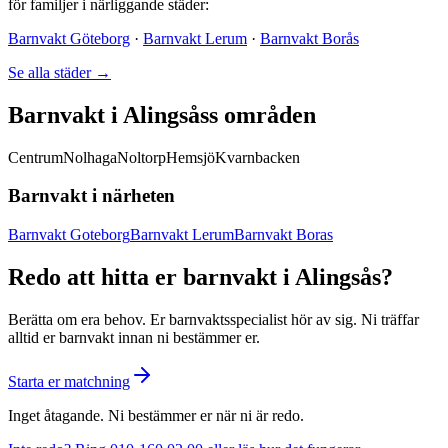
för familjer i närliggande städer:
Barnvakt Göteborg
·
Barnvakt Lerum
·
Barnvakt Borås
Se alla städer →
Barnvakt i Alingsåss områden
Centrum
Nolhaga
Noltorp
Hemsjö
Kvarnbacken
Barnvakt i närheten
Barnvakt Goteborg
Barnvakt Lerum
Barnvakt Boras
Redo att hitta er barnvakt i Alingsås?
Berätta om era behov. Er barnvaktsspecialist hör av sig. Ni träffar
alltid er barnvakt innan ni bestämmer er.
Starta er matchning
Inget åtagande. Ni bestämmer er när ni är redo.