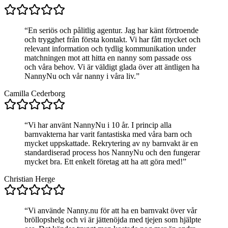
“
En seriös och pålitlig agentur. Jag har känt förtroende
och trygghet från första kontakt. Vi har fått mycket och
relevant information och tydlig kommunikation under
matchningen mot att hitta en nanny som passade oss
och våra behov. Vi är väldigt glada över att äntligen ha
NannyNu och vår nanny i våra liv.
”
Camilla Cederborg
“
Vi har använt NannyNu i 10 år. I princip alla
barnvakterna har varit fantastiska med våra barn och
mycket uppskattade. Rekrytering av ny barnvakt är en
standardiserad process hos NannyNu och den fungerar
mycket bra. Ett enkelt företag att ha att göra med!
”
Christian Herge
“
Vi använde Nanny.nu för att ha en barnvakt över vår
bröllopshelg och vi är jättenöjda med tjejen som hjälpte