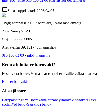
Inte redo? Ring 010-160 02 00 eller läs hur det fungerar
Senast uppdaterad:
2026-04-05
Trygg barnpassning. Er barnvakt, utvald med omsorg.
2007 NannyNu AB
Org.nr:
556662-0851
Arenavägen 39
,
12177
Johanneshov
010-160 02 00
·
info@nanny.nu
Redo att hitta er barnvakt?
Beskriv era behov. Vi matchar er med en kvalitetssäkrad barnvakt.
Hitta er barnvakt
Alla tjänster
Barnpassning
Kvällsbarnvakt
Nattnanny
Barnvakt spädbarn
Efter
skolan
Vid behov
Särskilda behov