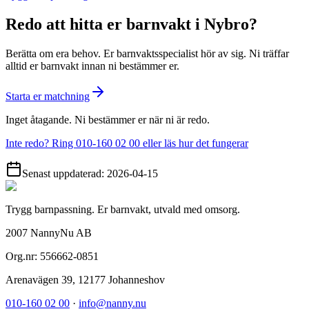
Redo att hitta er barnvakt i Nybro?
Berätta om era behov. Er barnvaktsspecialist hör av sig. Ni träffar
alltid er barnvakt innan ni bestämmer er.
Starta er matchning
Inget åtagande. Ni bestämmer er när ni är redo.
Inte redo? Ring 010-160 02 00 eller läs hur det fungerar
Senast uppdaterad:
2026-04-15
Trygg barnpassning. Er barnvakt, utvald med omsorg.
2007 NannyNu AB
Org.nr:
556662-0851
Arenavägen 39
,
12177
Johanneshov
010-160 02 00
·
info@nanny.nu