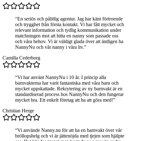
“
En seriös och pålitlig agentur. Jag har känt förtroende
och trygghet från första kontakt. Vi har fått mycket och
relevant information och tydlig kommunikation under
matchningen mot att hitta en nanny som passade oss
och våra behov. Vi är väldigt glada över att äntligen ha
NannyNu och vår nanny i våra liv.
”
Camilla Cederborg
“
Vi har använt NannyNu i 10 år. I princip alla
barnvakterna har varit fantastiska med våra barn och
mycket uppskattade. Rekrytering av ny barnvakt är en
standardiserad process hos NannyNu och den fungerar
mycket bra. Ett enkelt företag att ha att göra med!
”
Christian Herge
“
Vi använde Nanny.nu för att ha en barnvakt över vår
bröllopshelg och vi är jättenöjda med tjejen som hjälpte