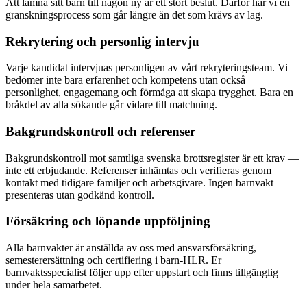
Att lämna sitt barn till någon ny är ett stort beslut. Därför har vi en
granskningsprocess som går längre än det som krävs av lag.
Rekrytering och personlig intervju
Varje kandidat intervjuas personligen av vårt rekryteringsteam. Vi
bedömer inte bara erfarenhet och kompetens utan också
personlighet, engagemang och förmåga att skapa trygghet. Bara en
bråkdel av alla sökande går vidare till matchning.
Bakgrundskontroll och referenser
Bakgrundskontroll mot samtliga svenska brottsregister är ett krav —
inte ett erbjudande. Referenser inhämtas och verifieras genom
kontakt med tidigare familjer och arbetsgivare. Ingen barnvakt
presenteras utan godkänd kontroll.
Försäkring och löpande uppföljning
Alla barnvakter är anställda av oss med ansvarsförsäkring,
semesterersättning och certifiering i barn-HLR. Er
barnvaktsspecialist följer upp efter uppstart och finns tillgänglig
under hela samarbetet.