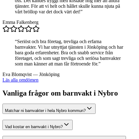
oss. Det kändes tryggt men kostade nog mer än andra
tjänster. För att vi helt och hållet skulle kunna njuta på
vårt bröllop var det dock värt det!
”
Emma Falkenberg
“
Seriöst och bra företag, trevliga och erfarna
barnvakter. Vi har utnyttjat tjänsten i Jönköping och har
bara goda erfarenheter. Bra och snabb service från
företaget, och som sagt trevliga och seriösa barnvakter
som man känner att man får förtroende för.
”
Eva Blomqvist
—
Jönköping
Läs alla omdömen
Vanliga frågor om barnvakt i Nybro
Matchar ni barnvakter i hela Nybro kommun?
Vad kostar en barnvakt i Nybro?