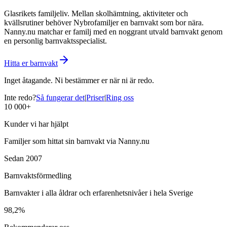
Glasrikets familjeliv. Mellan skolhämtning, aktiviteter och
kvällsrutiner behöver Nybrofamiljer en barnvakt som bor nära.
Nanny.nu matchar er familj med en noggrant utvald barnvakt genom
en personlig barnvaktsspecialist.
Hitta er barnvakt
Inget åtagande. Ni bestämmer er när ni är redo.
Inte redo?
Så fungerar det
|
Priser
|
Ring oss
10 000+
Kunder vi har hjälpt
Familjer som hittat sin barnvakt via Nanny.nu
Sedan 2007
Barnvaktsförmedling
Barnvakter i alla åldrar och erfarenhetsnivåer i hela Sverige
98,2%