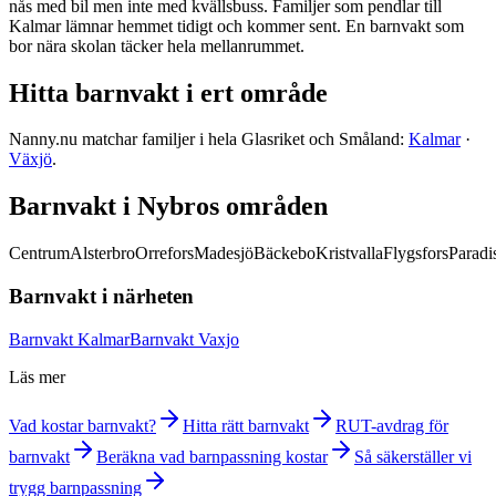
nås med bil men inte med kvällsbuss. Familjer som pendlar till
Kalmar lämnar hemmet tidigt och kommer sent. En barnvakt som
bor nära skolan täcker hela mellanrummet.
Hitta barnvakt i ert område
Nanny.nu matchar familjer i hela Glasriket och Småland:
Kalmar
·
Växjö
.
Barnvakt i Nybros områden
Centrum
Alsterbro
Orrefors
Madesjö
Bäckebo
Kristvalla
Flygsfors
Paradi
Barnvakt i närheten
Barnvakt Kalmar
Barnvakt Vaxjo
Läs mer
Vad kostar barnvakt?
Hitta rätt barnvakt
RUT-avdrag för
barnvakt
Beräkna vad barnpassning kostar
Så säkerställer vi
trygg barnpassning