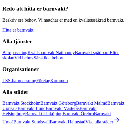
Redo att hitta er barnvakt?
Beskriv era behov. Vi matchar er med en kvalitetssäkrad barnvakt.
Hitta er barnvakt
Alla tjänster
Barnpassning
Kvällsbarnvakt
Nattnanny
Barnvakt spädbarn
Efter
skolan
Vid behov
Särskilda behov
Organisationer
LSS-barnpassning
Företag
Kommun
Alla städer
Barnvakt Stockholm
Barnvakt Göteborg
Barnvakt Malmö
Barnvakt
Uppsala
Barnvakt Lund
Barnvakt Västerås
Barnvakt
Helsingborg
Barnvakt Linköping
Barnvakt Örebro
Barnvakt
Umeå
Barnvakt Sundsvall
Barnvakt Halmstad
Visa alla städer