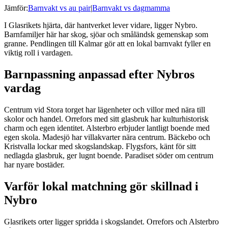
Jämför:
Barnvakt vs au pair
|
Barnvakt vs dagmamma
I Glasrikets hjärta, där hantverket lever vidare, ligger Nybro.
Barnfamiljer här har skog, sjöar och småländsk gemenskap som
granne. Pendlingen till Kalmar gör att en lokal barnvakt fyller en
viktig roll i vardagen.
Barnpassning anpassad efter Nybros
vardag
Centrum vid Stora torget har lägenheter och villor med nära till
skolor och handel. Orrefors med sitt glasbruk har kulturhistorisk
charm och egen identitet. Alsterbro erbjuder lantligt boende med
egen skola. Madesjö har villakvarter nära centrum. Bäckebo och
Kristvalla lockar med skogslandskap. Flygsfors, känt för sitt
nedlagda glasbruk, ger lugnt boende. Paradiset söder om centrum
har nyare bostäder.
Varför lokal matchning gör skillnad i
Nybro
Glasrikets orter ligger spridda i skogslandet. Orrefors och Alsterbro