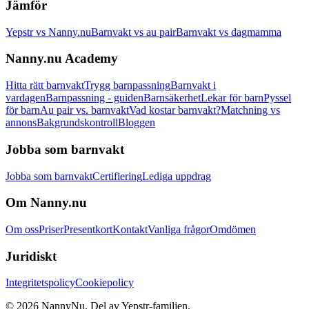
Jämför
Yepstr vs Nanny.nu
Barnvakt vs au pair
Barnvakt vs dagmamma
Nanny.nu Academy
Hitta rätt barnvakt
Trygg barnpassning
Barnvakt i
vardagen
Barnpassning - guiden
Barnsäkerhet
Lekar för barn
Pyssel
för barn
Au pair vs. barnvakt
Vad kostar barnvakt?
Matchning vs
annons
Bakgrundskontroll
Bloggen
Jobba som barnvakt
Jobba som barnvakt
Certifiering
Lediga uppdrag
Om Nanny.nu
Om oss
Priser
Presentkort
Kontakt
Vanliga frågor
Omdömen
Juridiskt
Integritetspolicy
Cookiepolicy
© 2026 NannyNu. Del av Yepstr-familjen.