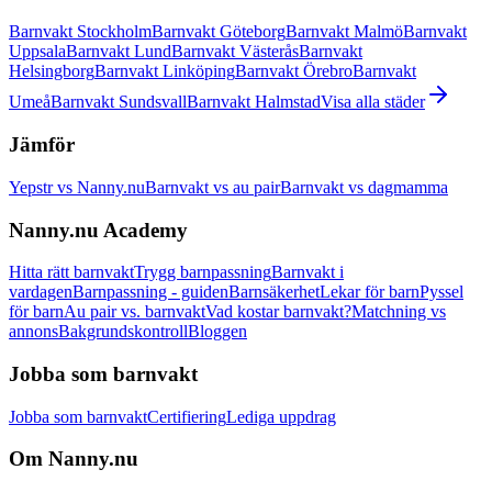
Barnvakt Stockholm
Barnvakt Göteborg
Barnvakt Malmö
Barnvakt
Uppsala
Barnvakt Lund
Barnvakt Västerås
Barnvakt
Helsingborg
Barnvakt Linköping
Barnvakt Örebro
Barnvakt
Umeå
Barnvakt Sundsvall
Barnvakt Halmstad
Visa alla städer
Jämför
Yepstr vs Nanny.nu
Barnvakt vs au pair
Barnvakt vs dagmamma
Nanny.nu Academy
Hitta rätt barnvakt
Trygg barnpassning
Barnvakt i
vardagen
Barnpassning - guiden
Barnsäkerhet
Lekar för barn
Pyssel
för barn
Au pair vs. barnvakt
Vad kostar barnvakt?
Matchning vs
annons
Bakgrundskontroll
Bloggen
Jobba som barnvakt
Jobba som barnvakt
Certifiering
Lediga uppdrag
Om Nanny.nu