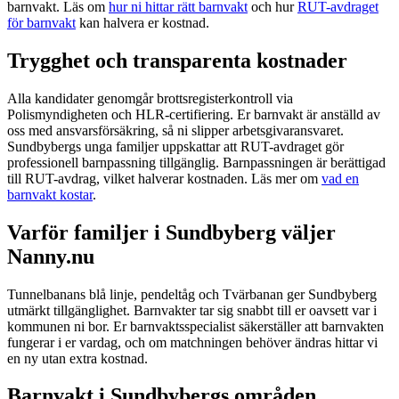
barnvakt. Läs om
hur ni hittar rätt barnvakt
och hur
RUT-avdraget
för barnvakt
kan halvera er kostnad.
Trygghet och transparenta kostnader
Alla kandidater genomgår brottsregisterkontroll via
Polismyndigheten och HLR-certifiering. Er barnvakt är anställd av
oss med ansvarsförsäkring, så ni slipper arbetsgivaransvaret.
Sundbybergs unga familjer uppskattar att RUT-avdraget gör
professionell barnpassning tillgänglig. Barnpassningen är berättigad
till RUT-avdrag, vilket halverar kostnaden. Läs mer om
vad en
barnvakt kostar
.
Varför familjer i Sundbyberg väljer
Nanny.nu
Tunnelbanans blå linje, pendeltåg och Tvärbanan ger Sundbyberg
utmärkt tillgänglighet. Barnvakter tar sig snabbt till er oavsett var i
kommunen ni bor. Er barnvaktsspecialist säkerställer att barnvakten
fungerar i er vardag, och om matchningen behöver ändras hittar vi
en ny utan extra kostnad.
Barnvakt i Sundbybergs områden