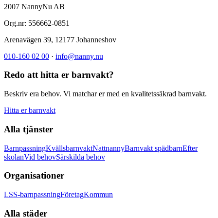
2007 NannyNu AB
Org.nr:
556662-0851
Arenavägen 39
,
12177
Johanneshov
010-160 02 00
·
info@nanny.nu
Redo att hitta er barnvakt?
Beskriv era behov. Vi matchar er med en kvalitetssäkrad barnvakt.
Hitta er barnvakt
Alla tjänster
Barnpassning
Kvällsbarnvakt
Nattnanny
Barnvakt spädbarn
Efter
skolan
Vid behov
Särskilda behov
Organisationer
LSS-barnpassning
Företag
Kommun
Alla städer