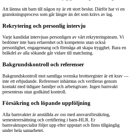
Att lämna sitt barn till någon ny är ett stort beslut. Därför har vi en
granskningsprocess som går längre än det som krävs av lag.
Rekrytering och personlig intervju
Varje kandidat intervjuas personligen av vårt rekryteringsteam. Vi
bedömer inte bara erfarenhet och kompetens utan också
personlighet, engagemang och förmåga att skapa trygghet. Bara en
bråkdel av alla sökande går vidare till matchning.
Bakgrundskontroll och referenser
Bakgrundskontroll mot samtliga svenska brottsregister är ett krav —
inte ett erbjudande. Referenser inhämtas och verifieras genom
kontakt med tidigare familjer och arbetsgivare. Ingen barnvakt
presenteras utan godkänd kontroll.
Försäkring och löpande uppföljning
Alla barnvakter är anställda av oss med ansvarsförsäkring,
semesterersättning och certifiering i barn-HLR. Er
barnvaktsspecialist följer upp efter uppstart och finns tillgänglig
under hela samarbetet.