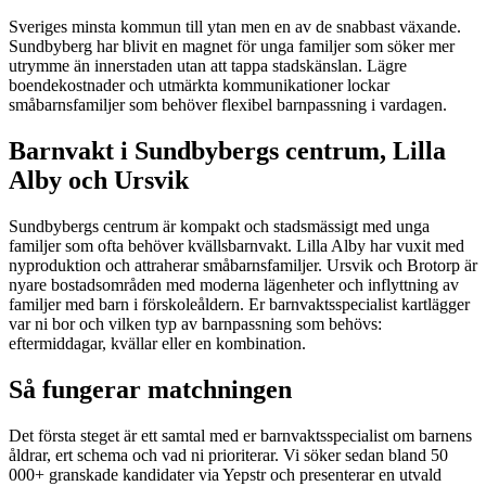
Sveriges minsta kommun till ytan men en av de snabbast växande.
Sundbyberg har blivit en magnet för unga familjer som söker mer
utrymme än innerstaden utan att tappa stadskänslan. Lägre
boendekostnader och utmärkta kommunikationer lockar
småbarnsfamiljer som behöver flexibel barnpassning i vardagen.
Barnvakt i Sundbybergs centrum, Lilla
Alby och Ursvik
Sundbybergs centrum är kompakt och stadsmässigt med unga
familjer som ofta behöver kvällsbarnvakt. Lilla Alby har vuxit med
nyproduktion och attraherar småbarnsfamiljer. Ursvik och Brotorp är
nyare bostadsområden med moderna lägenheter och inflyttning av
familjer med barn i förskoleåldern. Er barnvaktsspecialist kartlägger
var ni bor och vilken typ av barnpassning som behövs:
eftermiddagar, kvällar eller en kombination.
Så fungerar matchningen
Det första steget är ett samtal med er barnvaktsspecialist om barnens
åldrar, ert schema och vad ni prioriterar. Vi söker sedan bland 50
000+ granskade kandidater via Yepstr och presenterar en utvald