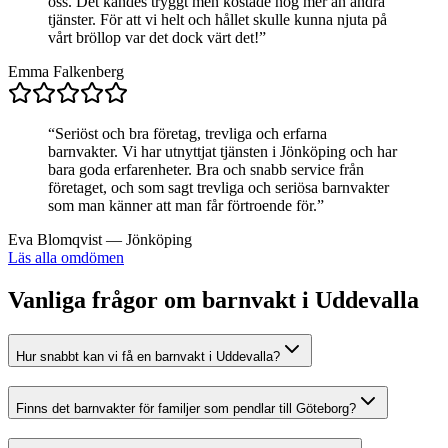
oss. Det kändes tryggt men kostade nog mer än andra
tjänster. För att vi helt och hållet skulle kunna njuta på
vårt bröllop var det dock värt det!
”
Emma Falkenberg
“
Seriöst och bra företag, trevliga och erfarna
barnvakter. Vi har utnyttjat tjänsten i Jönköping och har
bara goda erfarenheter. Bra och snabb service från
företaget, och som sagt trevliga och seriösa barnvakter
som man känner att man får förtroende för.
”
Eva Blomqvist
—
Jönköping
Läs alla omdömen
Vanliga frågor om barnvakt i Uddevalla
Hur snabbt kan vi få en barnvakt i Uddevalla?
Finns det barnvakter för familjer som pendlar till Göteborg?