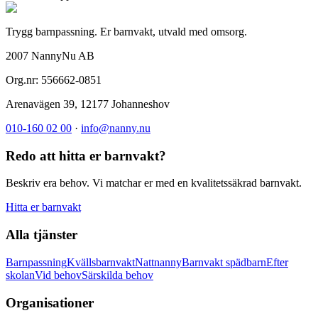
Trygg barnpassning. Er barnvakt, utvald med omsorg.
2007 NannyNu AB
Org.nr:
556662-0851
Arenavägen 39
,
12177
Johanneshov
010-160 02 00
·
info@nanny.nu
Redo att hitta er barnvakt?
Beskriv era behov. Vi matchar er med en kvalitetssäkrad barnvakt.
Hitta er barnvakt
Alla tjänster
Barnpassning
Kvällsbarnvakt
Nattnanny
Barnvakt spädbarn
Efter
skolan
Vid behov
Särskilda behov
Organisationer