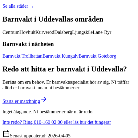
Se alla städer →
Barnvakt i Uddevallas områden
Centrum
Hovhult
Kurveröd
Dalaberg
Ljungskile
Lane-Ryr
Barnvakt i närheten
Barnvakt Trollhattan
Barnvakt Kungalv
Barnvakt Goteborg
Redo att hitta er barnvakt i Uddevalla?
Berätta om era behov. Er barnvaktsspecialist hör av sig. Ni träffar
alltid er barnvakt innan ni bestämmer er.
Starta er matchning
Inget åtagande. Ni bestämmer er när ni är redo.
Inte redo? Ring 010-160 02 00 eller läs hur det fungerar
Senast uppdaterad:
2026-04-05