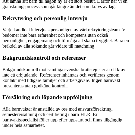
Att lämna sitt barn till någon ny är ett stort beslut. Därför har vi en
granskningsprocess som går längre än det som krävs av lag.
Rekrytering och personlig intervju
Varje kandidat intervjuas personligen av vårt rekryteringsteam. Vi
bedömer inte bara erfarenhet och kompetens utan också
personlighet, engagemang och förmåga att skapa trygghet. Bara en
bråkdel av alla sökande går vidare till matchning.
Bakgrundskontroll och referenser
Bakgrundskontroll mot samtliga svenska brottsregister är ett krav —
inte ett erbjudande. Referenser inhämtas och verifieras genom
kontakt med tidigare familjer och arbetsgivare. Ingen barnvakt
presenteras utan godkänd kontroll.
Försäkring och löpande uppföljning
Alla barnvakter är anställda av oss med ansvarsförsäkring,
semesterersättning och certifiering i barn-HLR. Er
barnvaktsspecialist följer upp efter uppstart och finns tillgänglig
under hela samarbetet.