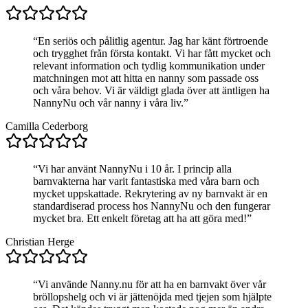
“
En seriös och pålitlig agentur. Jag har känt förtroende
och trygghet från första kontakt. Vi har fått mycket och
relevant information och tydlig kommunikation under
matchningen mot att hitta en nanny som passade oss
och våra behov. Vi är väldigt glada över att äntligen ha
NannyNu och vår nanny i våra liv.
”
Camilla Cederborg
“
Vi har använt NannyNu i 10 år. I princip alla
barnvakterna har varit fantastiska med våra barn och
mycket uppskattade. Rekrytering av ny barnvakt är en
standardiserad process hos NannyNu och den fungerar
mycket bra. Ett enkelt företag att ha att göra med!
”
Christian Herge
“
Vi använde Nanny.nu för att ha en barnvakt över vår
bröllopshelg och vi är jättenöjda med tjejen som hjälpte