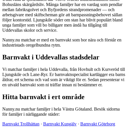
Bohusläns skärgårdsliv. Många familjer har en vardag som pendlar
mellan fabriksgolvet och Byfjordens strandpromenader — och
arbetsgivare med skiftscheman gör att barnpassningsbehovet sällan
följer kontorstid. Ljungskile söder om stan har blivit populärt bland
unga familjer som vill bo billigare men ändå ha tillgång till
Uddevallas skolor och service.
Nanny.nu matchar er med en barnvakt som bor nära och förstår en
industristads oregelbundna rytm.
Barnvakt i Uddevallas stadsdelar
Vi matchar familjer i hela Uddevalla, från Hovhult och Kurveröd till
Ljungskile och Lane-Ryr. Er barnvaktsspecialist kartlägger era barns
åldrar, ert schema och vad som är viktigt för er. Sedan presenterar vi
en utvald barnvakt som ni träffar innan ni bestämmer er.
Hitta barnvakt i ert område
Nanny.nu matchar familjer i hela Västra Götaland. Besök sidorna
för familjer i närliggande städer:
Barnvakt Trollhättan
·
Barnvakt Kungälv
·
Barnvakt Göteborg