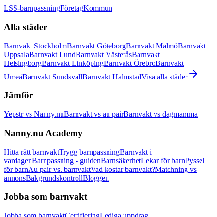
LSS-barnpassning
Företag
Kommun
Alla städer
Barnvakt Stockholm
Barnvakt Göteborg
Barnvakt Malmö
Barnvakt
Uppsala
Barnvakt Lund
Barnvakt Västerås
Barnvakt
Helsingborg
Barnvakt Linköping
Barnvakt Örebro
Barnvakt
Umeå
Barnvakt Sundsvall
Barnvakt Halmstad
Visa alla städer
Jämför
Yepstr vs Nanny.nu
Barnvakt vs au pair
Barnvakt vs dagmamma
Nanny.nu Academy
Hitta rätt barnvakt
Trygg barnpassning
Barnvakt i
vardagen
Barnpassning - guiden
Barnsäkerhet
Lekar för barn
Pyssel
för barn
Au pair vs. barnvakt
Vad kostar barnvakt?
Matchning vs
annons
Bakgrundskontroll
Bloggen
Jobba som barnvakt
Jobba som barnvakt
Certifiering
Lediga uppdrag