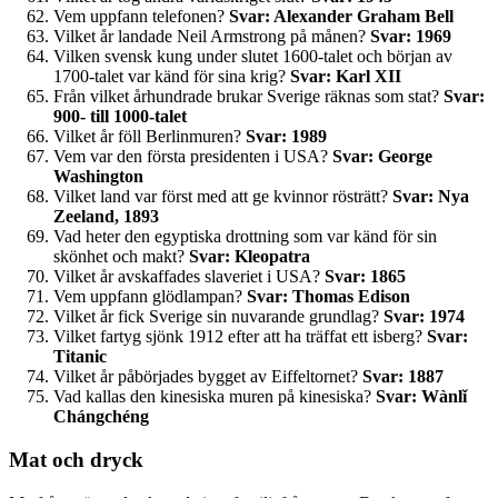
Vem uppfann telefonen?
Svar: Alexander Graham Bell
Vilket år landade Neil Armstrong på månen?
Svar: 1969
Vilken svensk kung under slutet 1600-talet och början av
1700-talet var känd för sina krig?
Svar: Karl XII
Från vilket århundrade brukar Sverige räknas som stat?
Svar:
900- till 1000-talet
Vilket år föll Berlinmuren?
Svar: 1989
Vem var den första presidenten i USA?
Svar: George
Washington
Vilket land var först med att ge kvinnor rösträtt?
Svar: Nya
Zeeland, 1893
Vad heter den egyptiska drottning som var känd för sin
skönhet och makt?
Svar: Kleopatra
Vilket år avskaffades slaveriet i USA?
Svar: 1865
Vem uppfann glödlampan?
Svar: Thomas Edison
Vilket år fick Sverige sin nuvarande grundlag?
Svar: 1974
Vilket fartyg sjönk 1912 efter att ha träffat ett isberg?
Svar:
Titanic
Vilket år påbörjades bygget av Eiffeltornet?
Svar: 1887
Vad kallas den kinesiska muren på kinesiska?
Svar: Wànlǐ
Chángchéng
Mat och dryck