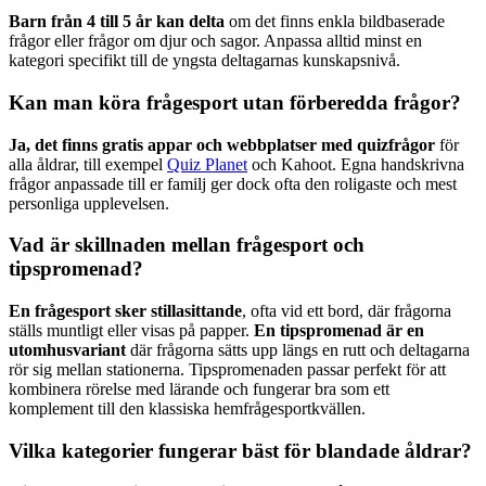
Barn från 4 till 5 år kan delta
om det finns enkla bildbaserade
frågor eller frågor om djur och sagor. Anpassa alltid minst en
kategori specifikt till de yngsta deltagarnas kunskapsnivå.
Kan man köra frågesport utan förberedda frågor?
Ja, det finns gratis appar och webbplatser med quizfrågor
för
alla åldrar, till exempel
Quiz Planet
och Kahoot. Egna handskrivna
frågor anpassade till er familj ger dock ofta den roligaste och mest
personliga upplevelsen.
Vad är skillnaden mellan frågesport och
tipspromenad?
En frågesport sker stillasittande
, ofta vid ett bord, där frågorna
ställs muntligt eller visas på papper.
En tipspromenad är en
utomhusvariant
där frågorna sätts upp längs en rutt och deltagarna
rör sig mellan stationerna. Tipspromenaden passar perfekt för att
kombinera rörelse med lärande och fungerar bra som ett
komplement till den klassiska hemfrågesportkvällen.
Vilka kategorier fungerar bäst för blandade åldrar?