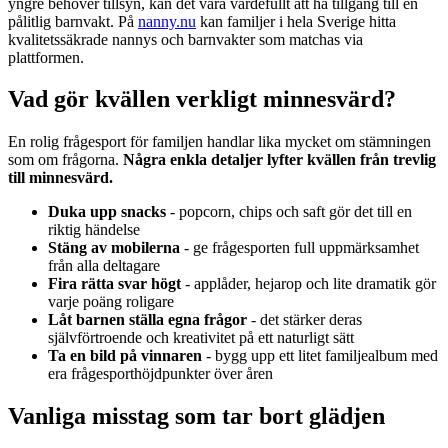
yngre behöver tillsyn, kan det vara värdefullt att ha tillgång till en
pålitlig barnvakt. På
nanny.nu
kan familjer i hela Sverige hitta
kvalitetssäkrade nannys och barnvakter som matchas via
plattformen.
Vad gör kvällen verkligt minnesvärd?
En rolig frågesport för familjen handlar lika mycket om stämningen
som om frågorna.
Några enkla detaljer lyfter kvällen från trevlig
till minnesvärd.
Duka upp snacks
- popcorn, chips och saft gör det till en
riktig händelse
Stäng av mobilerna
- ge frågesporten full uppmärksamhet
från alla deltagare
Fira rätta svar högt
- applåder, hejarop och lite dramatik gör
varje poäng roligare
Låt barnen ställa egna frågor
- det stärker deras
självförtroende och kreativitet på ett naturligt sätt
Ta en bild på vinnaren
- bygg upp ett litet familjealbum med
era frågesporthöjdpunkter över åren
Vanliga misstag som tar bort glädjen