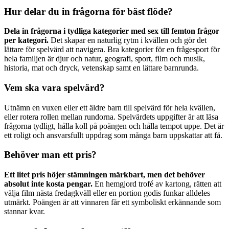
Hur delar du in frågorna för bäst flöde?
Dela in frågorna i tydliga kategorier med sex till femton frågor
per kategori.
Det skapar en naturlig rytm i kvällen och gör det
lättare för spelvärd att navigera. Bra kategorier för en frågesport för
hela familjen är djur och natur, geografi, sport, film och musik,
historia, mat och dryck, vetenskap samt en lättare barnrunda.
Vem ska vara spelvärd?
Utnämn en vuxen eller ett äldre barn till spelvärd för hela kvällen,
eller rotera rollen mellan rundorna. Spelvärdets uppgifter är att läsa
frågorna tydligt, hålla koll på poängen och hålla tempot uppe. Det är
ett roligt och ansvarsfullt uppdrag som många barn uppskattar att få.
Behöver man ett pris?
Ett litet pris höjer stämningen märkbart, men det behöver
absolut inte kosta pengar.
En hemgjord trofé av kartong, rätten att
välja film nästa fredagkväll eller en portion godis funkar alldeles
utmärkt. Poängen är att vinnaren får ett symboliskt erkännande som
stannar kvar.