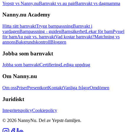
Yepstr vs Nanny.nu
Barnvakt vs au pair
Barnvakt vs dagmamma
Nanny.nu Academy
Hitta rätt barnvakt
Trygg barnpassning
Barnvakt i
vardagen
Barnpassning - guiden
Barnsäkerhet
Lekar för barn
Pyssel
för barn
Au pair vs. barnvakt
Vad kostar barnvakt?
Matchning vs
annons
Bakgrundskontroll
Bloggen
Jobba som barnvakt
Jobba som barnvakt
Certifiering
Lediga uppdrag
Om Nanny.nu
Om oss
Priser
Presentkort
Kontakt
Vanliga frågor
Omdömen
Juridiskt
Integritetspolicy
Cookiepolicy
© 2026 NannyNu. Del av Yepstr-familjen.