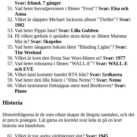
Svar: Irland, 7 gånger
Vad heter huvudpersonen i filmen "Frost"?
Svar: Elsa och
Anna
Vilket år släpptes Michael Jacksons album "Thriller"?
Svar:
1982
Vad heter Pippis häst?
Svar: Lilla Gubben
På vilken grekisk ö spelades stora delar av filmen Mamma
Mia in?
Svar: Skopelos
Vad heter sångaren bakom låten "Blinding Lights"?
Svar:
The Weeknd
Vilket år kom den första Star Wars-filmen ut?
Svar: 1977
Vad heter robotarna i filmen "WALL-E"?
Svar: WALL-E
och EVE
Vilket land kommer bandet BTS från?
Svar: Sydkorea
Vad heter den lilla fisken i "Hitta Nemo"?
Svar: Nemo
Vilket instrument förknippas mest med Beethoven?
Svar:
Piano
Historia
Historiefrågorna är de som oftast skapar de längsta samtalen, och det
är precis poängen. Låt gärna en korrekt svar leda in på en kort
historia om händelsen.
Vilket år tog andra världskriget slut?
Svar: 1945