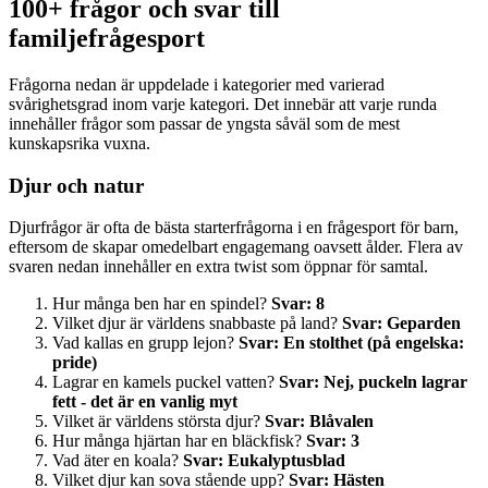
100+ frågor och svar till
familjefrågesport
Frågorna nedan är uppdelade i kategorier med varierad
svårighetsgrad inom varje kategori. Det innebär att varje runda
innehåller frågor som passar de yngsta såväl som de mest
kunskapsrika vuxna.
Djur och natur
Djurfrågor är ofta de bästa starterfrågorna i en frågesport för barn,
eftersom de skapar omedelbart engagemang oavsett ålder. Flera av
svaren nedan innehåller en extra twist som öppnar för samtal.
Hur många ben har en spindel?
Svar: 8
Vilket djur är världens snabbaste på land?
Svar: Geparden
Vad kallas en grupp lejon?
Svar: En stolthet (på engelska:
pride)
Lagrar en kamels puckel vatten?
Svar: Nej, puckeln lagrar
fett - det är en vanlig myt
Vilket är världens största djur?
Svar: Blåvalen
Hur många hjärtan har en bläckfisk?
Svar: 3
Vad äter en koala?
Svar: Eukalyptusblad
Vilket djur kan sova stående upp?
Svar: Hästen