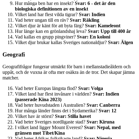
Hur många ben har en insekt?
Svar: 6 - det är den
biologiska definitionen av en insekt
Vilket land har flest vilda tigrar?
Svar: Indien
Vad heter ungan till en räv?
Svar: Räkling
Vilket djur är känt för att byta färg?
Svar: Kameleont
Hur länge kan en grönlandshaj leva?
Svar: Upp till 400 år
Vad kallas en grupp pingviner?
Svar: En koloni
Vilket djur brukar kallas Sveriges nationaldjur?
Svar: Älgen
Geografi
Geografifrågor fungerar utmärkt för barn i mellanstadieåldern och
uppåt, och de vuxna är ofta mer osäkra än de tror. Det skapar jämna
matcher.
Vad heter Europas längsta flod?
Svar: Volga
Vilket land har flest invånare i världen?
Svar: Indien
(passerade Kina 2023)
Vad heter huvudstaden i Australien?
Svar: Canberra
Hur många länder finns det i Sydamerika?
Svar: 12
Vilket hav är störst?
Svar: Stilla havet
Vad heter Sveriges nordligaste stad?
Svar: Kiruna
I vilket land ligger Mount Everest?
Svar: Nepal, med
gränsen mot Tibet/Kina
Vad heter Afrikas folkrikaste land?
Svar: Nigeria