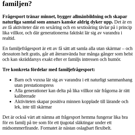
familjen?
Frågesport tränar minnet, bygger allmänbildning och skapar
naturliga samtal som annars kanske aldrig dyker upp.
Det är en
av få aktiviteter där en sexåring och en sextioåring tävlar på i princip
lika villkor, och där generationerna faktiskt lär sig av varandra i
realtid.
En familjefrågesport är ett av få sätt att samla alla utan skärmar – och
dessutom helt gratis, går att återanvända hur många gånger som helst
och kan skräddarsys exakt efter er familjs intressen och humör.
Tre konkreta fördelar med familjefrågesport:
Barn och vuxna lär sig av varandra i ett naturligt sammanhang
utan prestationspress
Alla generationer kan delta på lika villkor när frågorna är rätt
kalibrerade
Aktiviteten skapar positiva minnen kopplade till lärande och
lek, inte till skärmar
Det är också värt att nämna att frågesport hemma fungerar lika bra
för en familj på tre som för ett tjugotal släktingar under ett
midsommerfirande. Formatet är nästan oslagbart flexibelt.