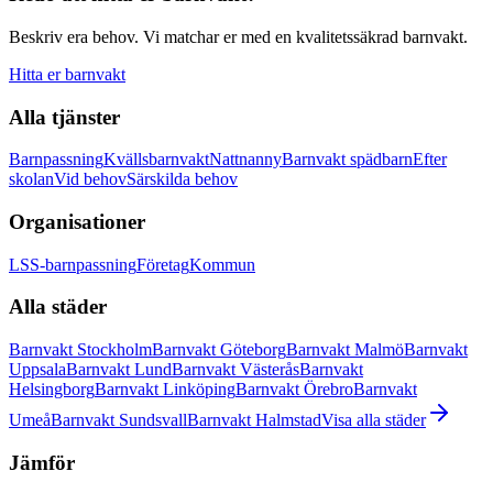
Beskriv era behov. Vi matchar er med en kvalitetssäkrad barnvakt.
Hitta er barnvakt
Alla tjänster
Barnpassning
Kvällsbarnvakt
Nattnanny
Barnvakt spädbarn
Efter
skolan
Vid behov
Särskilda behov
Organisationer
LSS-barnpassning
Företag
Kommun
Alla städer
Barnvakt Stockholm
Barnvakt Göteborg
Barnvakt Malmö
Barnvakt
Uppsala
Barnvakt Lund
Barnvakt Västerås
Barnvakt
Helsingborg
Barnvakt Linköping
Barnvakt Örebro
Barnvakt
Umeå
Barnvakt Sundsvall
Barnvakt Halmstad
Visa alla städer
Jämför