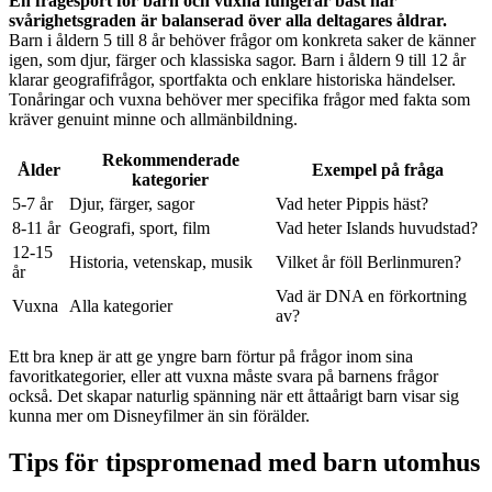
En frågesport för barn och vuxna fungerar bäst när
svårighetsgraden är balanserad över alla deltagares åldrar.
Barn i åldern 5 till 8 år behöver frågor om konkreta saker de känner
igen, som djur, färger och klassiska sagor. Barn i åldern 9 till 12 år
klarar geografifrågor, sportfakta och enklare historiska händelser.
Tonåringar och vuxna behöver mer specifika frågor med fakta som
kräver genuint minne och allmänbildning.
Rekommenderade
Ålder
Exempel på fråga
kategorier
5-7 år
Djur, färger, sagor
Vad heter Pippis häst?
8-11 år
Geografi, sport, film
Vad heter Islands huvudstad?
12-15
Historia, vetenskap, musik
Vilket år föll Berlinmuren?
år
Vad är DNA en förkortning
Vuxna
Alla kategorier
av?
Ett bra knep är att ge yngre barn förtur på frågor inom sina
favoritkategorier, eller att vuxna måste svara på barnens frågor
också. Det skapar naturlig spänning när ett åttaårigt barn visar sig
kunna mer om Disneyfilmer än sin förälder.
Tips för tipspromenad med barn utomhus