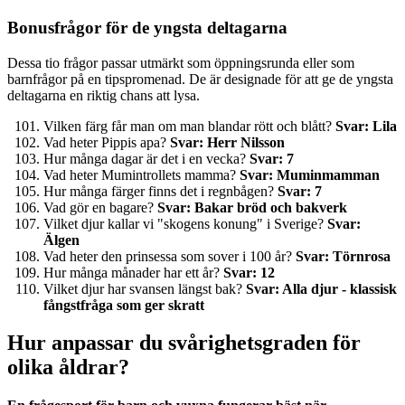
Bonusfrågor för de yngsta deltagarna
Dessa tio frågor passar utmärkt som öppningsrunda eller som
barnfrågor på en tipspromenad. De är designade för att ge de yngsta
deltagarna en riktig chans att lysa.
Vilken färg får man om man blandar rött och blått?
Svar: Lila
Vad heter Pippis apa?
Svar: Herr Nilsson
Hur många dagar är det i en vecka?
Svar: 7
Vad heter Mumintrollets mamma?
Svar: Muminmamman
Hur många färger finns det i regnbågen?
Svar: 7
Vad gör en bagare?
Svar: Bakar bröd och bakverk
Vilket djur kallar vi "skogens konung" i Sverige?
Svar:
Älgen
Vad heter den prinsessa som sover i 100 år?
Svar: Törnrosa
Hur många månader har ett år?
Svar: 12
Vilket djur har svansen längst bak?
Svar: Alla djur - klassisk
fångstfråga som ger skratt
Hur anpassar du svårighetsgraden för
olika åldrar?