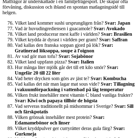
Matfrågor är underskattade i en familjefrågesport. De skapar ofta
förvåning, diskussion och ibland en spontan matlagningsidé till
helgen.
Vilket land kommer sushi ursprungligen från?
Svar: Japan
Vad är huvudingrediensen i guacamole?
Svar: Avokado
Vilket land producerar mest kaffe i världen?
Svar: Brasilien
Vilket krydda är dyrast i världen per gram?
Svar: Saffran
Vad kallas den franska soppan gjord på lök?
Svar:
Gratinerad löksoppa, soupe à l'oignon
Av vad gör man tofu?
Svar: Sojabönor
Vilket land uppfann pizza?
Svar: Italien
Hur många liter mjölk går det till ett kilo smör?
Svar:
Ungefär 20 till 22 liter
Vad heter drycken som görs av jäst te?
Svar: Kombucha
Vad kallas det när man lagar mat sous vide?
Svar: Tillagning
i vakuumförpackning i vattenbad på låg temperatur
Vilken frukt innehåller mest vitamin C bland vanliga frukter?
Svar: Kiwi och papaya tillhör de högsta
Vad serveras traditionellt på midsommar i Sverige?
Svar: Sill
och färskpotatis
Vilken grönsak innehåller mest protein?
Svar:
Edamamebönor och linser
Vilket kryddpulver ger curryrätter deras gula färg?
Svar:
Gurkmeja