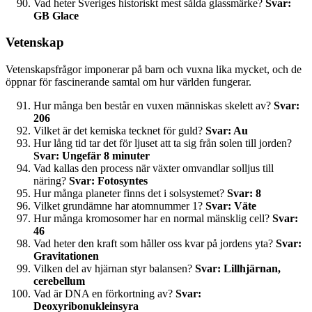
Vad heter Sveriges historiskt mest sålda glassmärke?
Svar:
GB Glace
Vetenskap
Vetenskapsfrågor imponerar på barn och vuxna lika mycket, och de
öppnar för fascinerande samtal om hur världen fungerar.
Hur många ben består en vuxen människas skelett av?
Svar:
206
Vilket är det kemiska tecknet för guld?
Svar: Au
Hur lång tid tar det för ljuset att ta sig från solen till jorden?
Svar: Ungefär 8 minuter
Vad kallas den process när växter omvandlar solljus till
näring?
Svar: Fotosyntes
Hur många planeter finns det i solsystemet?
Svar: 8
Vilket grundämne har atomnummer 1?
Svar: Väte
Hur många kromosomer har en normal mänsklig cell?
Svar:
46
Vad heter den kraft som håller oss kvar på jordens yta?
Svar:
Gravitationen
Vilken del av hjärnan styr balansen?
Svar: Lillhjärnan,
cerebellum
Vad är DNA en förkortning av?
Svar:
Deoxyribonukleinsyra