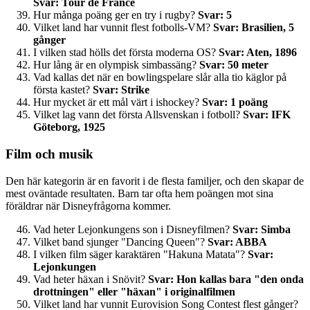
Svar: Tour de France
Hur många poäng ger en try i rugby?
Svar: 5
Vilket land har vunnit flest fotbolls-VM?
Svar: Brasilien, 5
gånger
I vilken stad hölls det första moderna OS?
Svar: Aten, 1896
Hur lång är en olympisk simbassäng?
Svar: 50 meter
Vad kallas det när en bowlingspelare slår alla tio käglor på
första kastet?
Svar: Strike
Hur mycket är ett mål värt i ishockey?
Svar: 1 poäng
Vilket lag vann det första Allsvenskan i fotboll?
Svar: IFK
Göteborg, 1925
Film och musik
Den här kategorin är en favorit i de flesta familjer, och den skapar de
mest oväntade resultaten. Barn tar ofta hem poängen mot sina
föräldrar när Disneyfrågorna kommer.
Vad heter Lejonkungens son i Disneyfilmen?
Svar: Simba
Vilket band sjunger "Dancing Queen"?
Svar: ABBA
I vilken film säger karaktären "Hakuna Matata"?
Svar:
Lejonkungen
Vad heter häxan i Snövit?
Svar: Hon kallas bara "den onda
drottningen" eller "häxan" i originalfilmen
Vilket land har vunnit Eurovision Song Contest flest gånger?