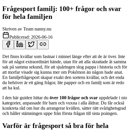
Frågesport familj: 100+ frågor och svar
för hela familjen
Skriven av
Team nanny.nu
Publicerad:
2026-06-16
Det finns kvällar som fastnar i minnet länge efter att de är över. Inte
för att något extraordinärt hände, utan för att alla skrattade åt samma
sak på samma sekund, för att sjuåringen slog pappa i historia och för
att morfar visade sig kunna mer om Pokémon än någon hade anat.
En familjefrågesport skapar exakt den sortens kvällar, och det enda
du behöver är ett gäng frågor, lite papper och en familj som är redo
att ha kul.
I den här guiden hittar du
över 100 frågor och svar
uppdelade i nio
kategorier, anpassade för barn och vuxna i alla åldrar. Du får också
konkreta råd om hur du arrangerar kvällen, sätter rätt svårighetsgrad
och håller stämningen uppe från första frågan till sista poängen.
Varför är frågesport så bra för hela