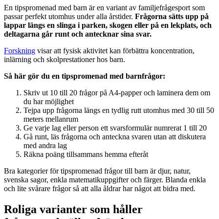
En tipspromenad med barn är en variant av familjefrågesport som
passar perfekt utomhus under alla årstider.
Frågorna sätts upp på
lappar längs en slinga i parken, skogen eller på en lekplats, och
deltagarna går runt och antecknar sina svar.
Forskning
visar att fysisk aktivitet kan förbättra koncentration,
inlärning och skolprestationer hos barn.
Så här gör du en tipspromenad med barnfrågor:
Skriv ut 10 till 20 frågor på A4-papper och laminera dem om
du har möjlighet
Tejpa upp frågorna längs en tydlig rutt utomhus med 30 till 50
meters mellanrum
Ge varje lag eller person ett svarsformulär numrerat 1 till 20
Gå runt, läs frågorna och anteckna svaren utan att diskutera
med andra lag
Räkna poäng tillsammans hemma efteråt
Bra kategorier för tipspromenad frågor till barn är djur, natur,
svenska sagor, enkla matematikuppgifter och färger. Blanda enkla
och lite svårare frågor så att alla åldrar har något att bidra med.
Roliga varianter som håller