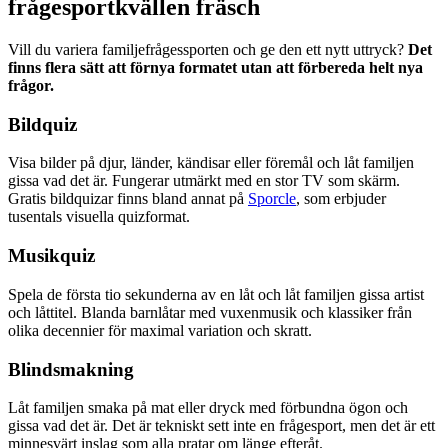
frågesportkvällen fräsch
Vill du variera familjefrågessporten och ge den ett nytt uttryck?
Det
finns flera sätt att förnya formatet utan att förbereda helt nya
frågor.
Bildquiz
Visa bilder på djur, länder, kändisar eller föremål och låt familjen
gissa vad det är. Fungerar utmärkt med en stor TV som skärm.
Gratis bildquizar finns bland annat på
Sporcle
, som erbjuder
tusentals visuella quizformat.
Musikquiz
Spela de första tio sekunderna av en låt och låt familjen gissa artist
och låttitel. Blanda barnlåtar med vuxenmusik och klassiker från
olika decennier för maximal variation och skratt.
Blindsmakning
Låt familjen smaka på mat eller dryck med förbundna ögon och
gissa vad det är. Det är tekniskt sett inte en frågesport, men det är ett
minnesvärt inslag som alla pratar om länge efteråt.