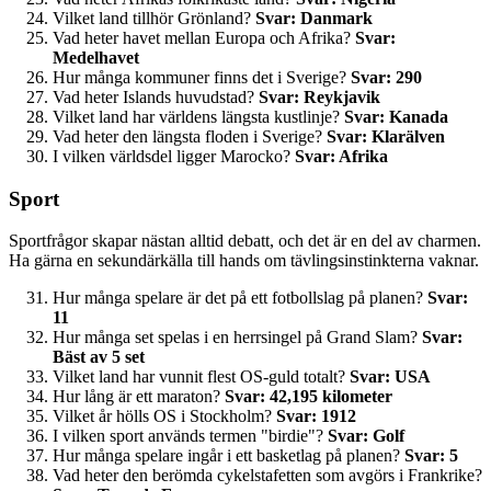
Vilket land tillhör Grönland?
Svar: Danmark
Vad heter havet mellan Europa och Afrika?
Svar:
Medelhavet
Hur många kommuner finns det i Sverige?
Svar: 290
Vad heter Islands huvudstad?
Svar: Reykjavik
Vilket land har världens längsta kustlinje?
Svar: Kanada
Vad heter den längsta floden i Sverige?
Svar: Klarälven
I vilken världsdel ligger Marocko?
Svar: Afrika
Sport
Sportfrågor skapar nästan alltid debatt, och det är en del av charmen.
Ha gärna en sekundärkälla till hands om tävlingsinstinkterna vaknar.
Hur många spelare är det på ett fotbollslag på planen?
Svar:
11
Hur många set spelas i en herrsingel på Grand Slam?
Svar:
Bäst av 5 set
Vilket land har vunnit flest OS-guld totalt?
Svar: USA
Hur lång är ett maraton?
Svar: 42,195 kilometer
Vilket år hölls OS i Stockholm?
Svar: 1912
I vilken sport används termen "birdie"?
Svar: Golf
Hur många spelare ingår i ett basketlag på planen?
Svar: 5
Vad heter den berömda cykelstafetten som avgörs i Frankrike?