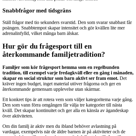
Snabbfrågor med tidsgräns
Ställ frågor med tio sekunders svarstid. Den som svarar snabbast får
poängen. Snabbtempot skapar intensitet och gör kvällen lite mer
adrenalinfylld, vilket många barn älskar.
Hur gör du frågesport till en
återkommande familjetradition?
Familjer som kör frågesport hemma som en regelbunden
tradition, till exempel varje fredagkväll eller en gång i månaden,
skapar en social struktur som barn aktivt ser fram emot.
Det
kräver ingen budget, inget material utöver frågorna och ger en
återkommande gemensam upplevelse utan skärmar.
Ett konkret tips är att rotera vem som väljer kategoritema varje gång.
Den som vann förra omgången får välja tre kategorier till nästa
kväll. Det skapar kontinuitet och ger alla en känsla av ägandeskap
över aktiviteten.
Om din familj är aktiv men du ibland behöver avlastning på
vardagar, exempelvis när de äldre barnen är på aktiviteter och de