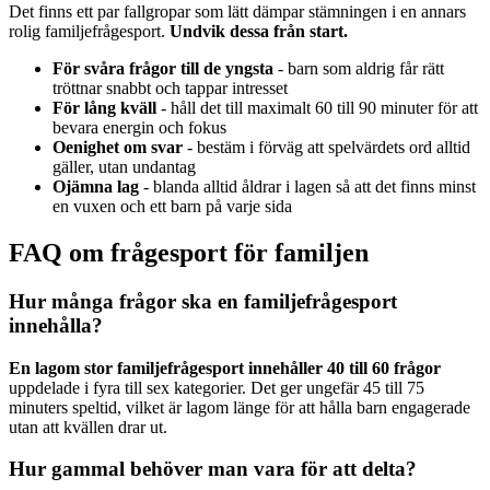
Det finns ett par fallgropar som lätt dämpar stämningen i en annars
rolig familjefrågesport.
Undvik dessa från start.
För svåra frågor till de yngsta
- barn som aldrig får rätt
tröttnar snabbt och tappar intresset
För lång kväll
- håll det till maximalt 60 till 90 minuter för att
bevara energin och fokus
Oenighet om svar
- bestäm i förväg att spelvärdets ord alltid
gäller, utan undantag
Ojämna lag
- blanda alltid åldrar i lagen så att det finns minst
en vuxen och ett barn på varje sida
FAQ om frågesport för familjen
Hur många frågor ska en familjefrågesport
innehålla?
En lagom stor familjefrågesport innehåller 40 till 60 frågor
uppdelade i fyra till sex kategorier. Det ger ungefär 45 till 75
minuters speltid, vilket är lagom länge för att hålla barn engagerade
utan att kvällen drar ut.
Hur gammal behöver man vara för att delta?