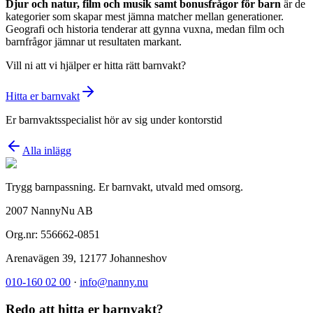
Djur och natur, film och musik samt bonusfrågor för barn
är de
kategorier som skapar mest jämna matcher mellan generationer.
Geografi och historia tenderar att gynna vuxna, medan film och
barnfrågor jämnar ut resultaten markant.
Vill ni att vi hjälper er hitta rätt barnvakt?
Hitta er barnvakt
Er barnvaktsspecialist hör av sig under kontorstid
Alla inlägg
Trygg barnpassning. Er barnvakt, utvald med omsorg.
2007 NannyNu AB
Org.nr:
556662-0851
Arenavägen 39
,
12177
Johanneshov
010-160 02 00
·
info@nanny.nu
Redo att hitta er barnvakt?