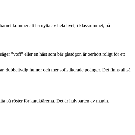
arnet kommer att ha nytta av hela livet, i klassrummet, på
säger "voff" eller en häst som bär glasögon är oerhört roligt för ett
sar, dubbeltydig humor och mer sofistikerade poänger. Det finns alltså
itta på röster för karaktärerna. Det är halvparten av magin.