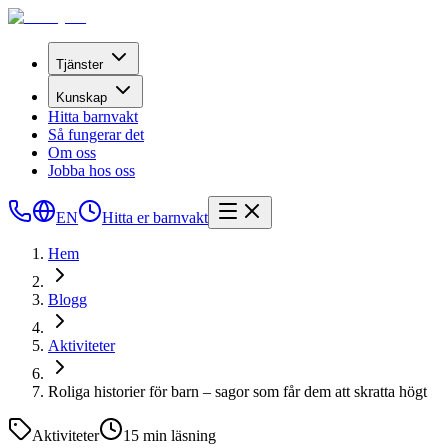
Tjänster
Kunskap
Hitta barnvakt
Så fungerar det
Om oss
Jobba hos oss
EN
Hitta er barnvakt
Hem
Blogg
Aktiviteter
Roliga historier för barn – sagor som får dem att skratta högt
Aktiviteter
15
min läsning