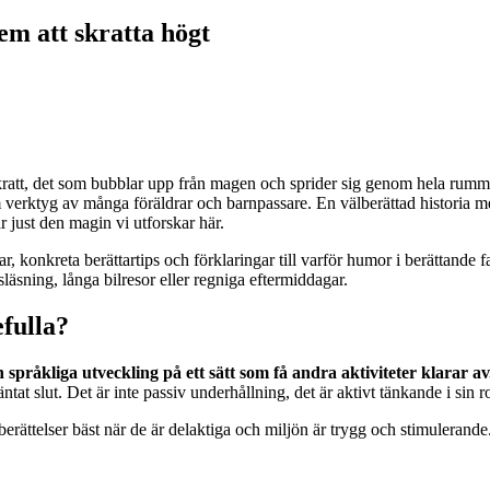
em att skratta högt
e skratt, det som bubblar upp från magen och sprider sig genom hela rumm
verktyg av många föräldrar och barnpassare. En välberättad historia med 
 är just den magin vi utforskar här.
drar, konkreta berättartips och förklaringar till varför humor i berättande
släsning, långa bilresor eller regniga eftermiddagar.
efulla?
språkliga utveckling på ett sätt som få andra aktiviteter klarar av
äntat slut. Det är inte passiv underhållning, det är aktivt tänkande i sin r
ch berättelser bäst när de är delaktiga och miljön är trygg och stimulera