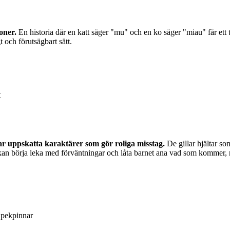
oner.
En historia där en katt säger "mu" och en ko säger "miau" får ett 
 och förutsägbart sätt.
t
ar uppskatta karaktärer som gör roliga misstag.
De gillar hjältar so
 kan börja leka med förväntningar och låta barnet ana vad som kommer,
 pekpinnar