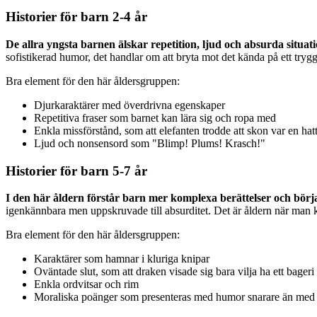
Historier för barn 2-4 år
De allra yngsta barnen älskar repetition, ljud och absurda situati
sofistikerad humor, det handlar om att bryta mot det kända på ett tryggt
Bra element för den här åldersgruppen:
Djurkaraktärer med överdrivna egenskaper
Repetitiva fraser som barnet kan lära sig och ropa med
Enkla missförstånd, som att elefanten trodde att skon var en hat
Ljud och nonsensord som "Blimp! Plums! Krasch!"
Historier för barn 5-7 år
I den här åldern förstår barn mer komplexa berättelser och börj
igenkännbara men uppskruvade till absurditet. Det är åldern när man
Bra element för den här åldersgruppen:
Karaktärer som hamnar i kluriga knipar
Oväntade slut, som att draken visade sig bara vilja ha ett bageri
Enkla ordvitsar och rim
Moraliska poänger som presenteras med humor snarare än med