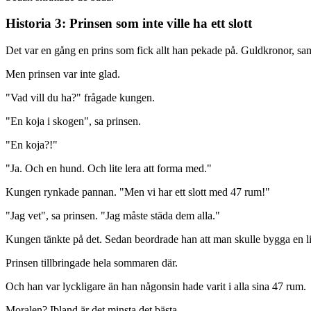
Historia 3: Prinsen som inte ville ha ett slott
Det var en gång en prins som fick allt han pekade på. Guldkronor, sa
Men prinsen var inte glad.
"Vad vill du ha?" frågade kungen.
"En koja i skogen", sa prinsen.
"En koja?!"
"Ja. Och en hund. Och lite lera att forma med."
Kungen rynkade pannan. "Men vi har ett slott med 47 rum!"
"Jag vet", sa prinsen. "Jag måste städa dem alla."
Kungen tänkte på det. Sedan beordrade han att man skulle bygga en lit
Prinsen tillbringade hela sommaren där.
Och han var lyckligare än han någonsin hade varit i alla sina 47 rum.
Moralen? Ibland är det minsta det bästa.