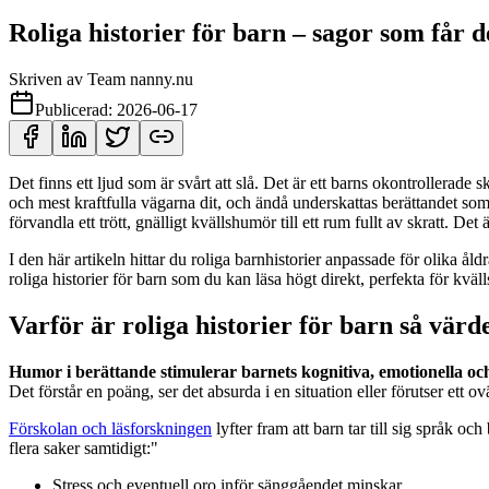
Roliga historier för barn – sagor som får d
Skriven av
Team nanny.nu
Publicerad:
2026-06-17
Det finns ett ljud som är svårt att slå. Det är ett barns okontrollerad
och mest kraftfulla vägarna dit, och ändå underskattas berättandet som 
förvandla ett trött, gnälligt kvällshumör till ett rum fullt av skratt. Det
I den här artikeln hittar du roliga barnhistorier anpassade för olika ål
roliga historier för barn som du kan läsa högt direkt, perfekta för kväll
Varför är roliga historier för barn så värd
Humor i berättande stimulerar barnets kognitiva, emotionella och 
Det förstår en poäng, ser det absurda i en situation eller förutser ett ov
Förskolan och läsforskningen
lyfter fram att barn tar till sig språk o
flera saker samtidigt:"
Stress och eventuell oro inför sänggåendet minskar