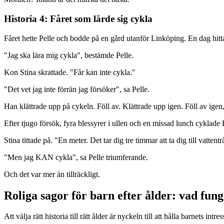
Historia 4: Fåret som lärde sig cykla
Fåret hette Pelle och bodde på en gård utanför Linköping. En dag hit
"Jag ska lära mig cykla", bestämde Pelle.
Kon Stina skrattade. "Får kan inte cykla."
"Det vet jag inte förrän jag försöker", sa Pelle.
Han klättrade upp på cykeln. Föll av. Klättrade upp igen. Föll av igen
Efter tjugo försök, fyra blessyrer i ullen och en missad lunch cyklade P
Stina tittade på. "En meter. Det tar dig tre timmar att ta dig till vattentr
"Men jag KAN cykla", sa Pelle triumferande.
Och det var mer än tillräckligt.
Roliga sagor för barn efter ålder: vad fun
Att välja rätt historia till rätt ålder är nyckeln till att hålla barnets i