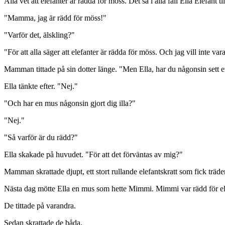
Alla vet att elefanter är rädda för möss. Det sa i alla fall Ella Elefant 
"Mamma, jag är rädd för möss!"
"Varför det, älskling?"
"För att alla säger att elefanter är rädda för möss. Och jag vill inte va
Mamman tittade på sin dotter länge. "Men Ella, har du någonsin sett 
Ella tänkte efter. "Nej."
"Och har en mus någonsin gjort dig illa?"
"Nej."
"Så varför är du rädd?"
Ella skakade på huvudet. "För att det förväntas av mig?"
Mamman skrattade djupt, ett stort rullande elefantskratt som fick träde
Nästa dag mötte Ella en mus som hette Mimmi. Mimmi var rädd för elefa
De tittade på varandra.
Sedan skrattade de båda.