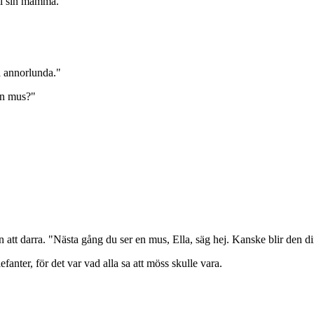
till sin mamma.
ra annorlunda."
en mus?"
n att darra. "Nästa gång du ser en mus, Ella, säg hej. Kanske blir den d
nter, för det var vad alla sa att möss skulle vara.