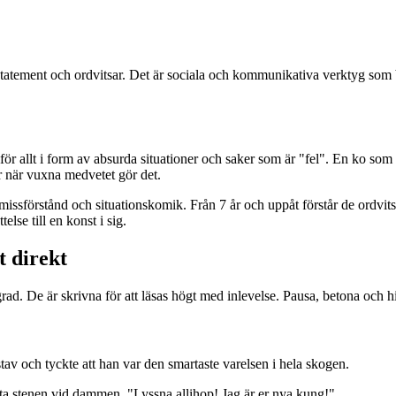
rstatement och ordvitsar. Det är sociala och kommunikativa verktyg som b
för allt i form av absurda situationer och saker som är "fel". En ko som 
ar när vuxna medvetet gör det.
missförstånd och situationskomik. Från 7 år och uppåt förstår de ordvit
else till en konst i sig.
t direkt
sgrad. De är skrivna för att läsas högt med inlevelse. Pausa, betona och h
av och tyckte att han var den smartaste varelsen i hela skogen.
ta stenen vid dammen. "Lyssna allihop! Jag är er nya kung!"