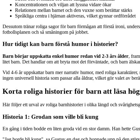
Koncentrationen och viljan att lyssna vidare ökar
Relationen mellan barnet och den vuxne som berättar stärks
Språkliga centra i hjärnan aktiveras, vilket gynnar ordförrådet
Dessutom tränar roliga sagor för barn förmågan att förstå ironi, unde
fotbollsplanen och så småningom på jobbet.
Hur tidigt kan barn förstå humor i historier?
Barn börjar uppskatta enkel humor redan vid 2-3 års ålder
, fram
litet barn. Det handlar om att bryta mot det förväntade, och barn älsk
Vid 4-6 år uppskattar barn mer narrativ humor, med roliga karaktärer, 
ingen universell historia som passar alla åldrar, vilket gör valet av berätt
Korta roliga historier för barn att läsa hög
Här följer ett urval av roliga barnhistorier i olika längd och svårighet
Historia 1: Grodan som ville bli kung
En gång i tiden bodde en liten groda vid en stor damm. Han hette Gust
"Jag borde bli kung", sa Gustav en dag och hoppade upp på den störs