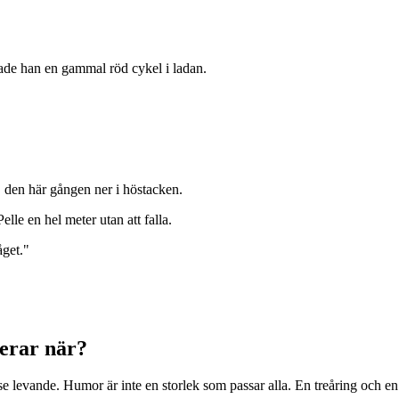
tade han en gammal röd cykel i ladan.
, den här gången ner i höstacken.
elle en hel meter utan att falla.
åget."
gerar när?
ntresse levande. Humor är inte en storlek som passar alla. En treåring och e