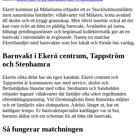
Ekerö kommun på Mälaröarna erbjuder ett av Stockholmsområdets
mest natursköna familjeliv: villakvarter vid Mälaren, korta avstånd
till skolor och ett tryggt grannskap. Men ölivet innebär också att det
kan vara svårt att hitta en pålitlig barnvakt. Avstånden på öarna,
biltungt pendlingsmönster och begränsad kollektivtrafik gör att en
barnvakt i närområdet är avgörande. Nanny.nu matchar
Ekeröfamiljer med barnvakter som bor lokalt och förstår öns vardag.
Barnvakt i Ekerö centrum, Tappström
och Stenhamra
Ekerös olika delar har sin egen karaktär. Ekerö centrum och
Tappström är kommunens nav med service, skolor och
flerfamiljshus blandat med villor. Stenhamra och Sandudden
erbjuder lugnare villakvarter där familjer ofta söker regelbunden
eftermiddagspassning. Vid Drottningholm finns historiska miljöer
och ett familjeliv nära slottsparken. Adelsö, längre ut, har ett
lantligare tempo. Er barnvaktsspecialist kartlägger var ni bor,
barnens åldrar och era scheman för att hitta rätt barnvakt.
Så fungerar matchningen