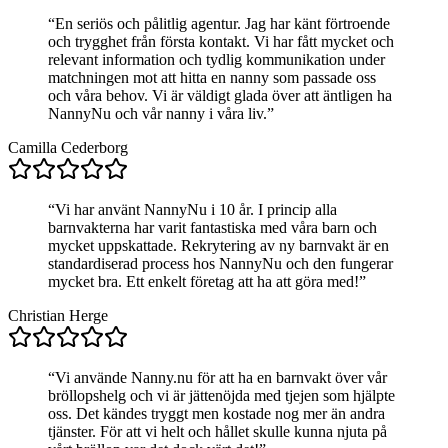
“
En seriös och pålitlig agentur. Jag har känt förtroende
och trygghet från första kontakt. Vi har fått mycket och
relevant information och tydlig kommunikation under
matchningen mot att hitta en nanny som passade oss
och våra behov. Vi är väldigt glada över att äntligen ha
NannyNu och vår nanny i våra liv.
”
Camilla Cederborg
“
Vi har använt NannyNu i 10 år. I princip alla
barnvakterna har varit fantastiska med våra barn och
mycket uppskattade. Rekrytering av ny barnvakt är en
standardiserad process hos NannyNu och den fungerar
mycket bra. Ett enkelt företag att ha att göra med!
”
Christian Herge
“
Vi använde Nanny.nu för att ha en barnvakt över vår
bröllopshelg och vi är jättenöjda med tjejen som hjälpte
oss. Det kändes tryggt men kostade nog mer än andra
tjänster. För att vi helt och hållet skulle kunna njuta på