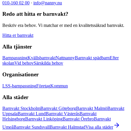
010-160 02 00
·
info@nanny.nu
Redo att hitta er barnvakt?
Beskriv era behov. Vi matchar er med en kvalitetssäkrad barnvakt.
Hitta er barnvakt
Alla tjänster
Barnpassning
Kvällsbarnvakt
Nattnanny
Barnvakt spädbarn
Efter
skolan
Vid behov
Särskilda behov
Organisationer
LSS-barnpassning
Företag
Kommun
Alla städer
Barnvakt Stockholm
Barnvakt Göteborg
Barnvakt Malmö
Barnvakt
Uppsala
Barnvakt Lund
Barnvakt Västerås
Barnvakt
Helsingborg
Barnvakt Linköping
Barnvakt Örebro
Barnvakt
Umeå
Barnvakt Sundsvall
Barnvakt Halmstad
Visa alla städer