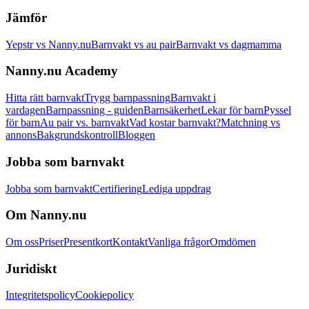
Jämför
Yepstr vs Nanny.nu
Barnvakt vs au pair
Barnvakt vs dagmamma
Nanny.nu Academy
Hitta rätt barnvakt
Trygg barnpassning
Barnvakt i
vardagen
Barnpassning - guiden
Barnsäkerhet
Lekar för barn
Pyssel
för barn
Au pair vs. barnvakt
Vad kostar barnvakt?
Matchning vs
annons
Bakgrundskontroll
Bloggen
Jobba som barnvakt
Jobba som barnvakt
Certifiering
Lediga uppdrag
Om Nanny.nu
Om oss
Priser
Presentkort
Kontakt
Vanliga frågor
Omdömen
Juridiskt
Integritetspolicy
Cookiepolicy