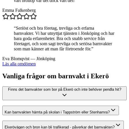
vårt bröllop var det dock värt det!
”
Emma Falkenberg
“
Seriöst och bra företag, trevliga och erfarna
barnvakter. Vi har utnyttjat tjänsten i Jönköping och har
bara goda erfarenheter. Bra och snabb service från
företaget, och som sagt trevliga och seriösa barnvakter
som man känner att man får förtroende för.
”
Eva Blomqvist
—
Jönköping
Läs alla omdömen
Vanliga frågor om barnvakt i Ekerö
Finns det barnvakter som bor på Ekerö och inte behöver pendla hit?
Kan barnvakten hämta på skolan i Tappström eller Stenhamra?
Ekerövägen och bron kan bli trafikerad - påverkar det barnvakten?