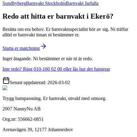
Sundbyberg
Barnvakt Stockholm
Barnvakt Jarfalla
Redo att hitta er barnvakt i Ekerö?
Berätta om era behov. Er barnvaktsspecialist hör av sig. Ni träffar
alltid er barnvakt innan ni bestämmer er.
Starta er matchning
Inget åtagande. Ni bestämmer er när ni är redo.
Inte redo? Ring 010-160 02 00 eller läs hur det fungerar
Senast uppdaterad:
2026-03-02
Trygg barnpassning. Er barnvakt, utvald med omsorg.
2007 NannyNu AB
Org.nr:
556662-0851
Arenavägen 39
,
12177
Johanneshov