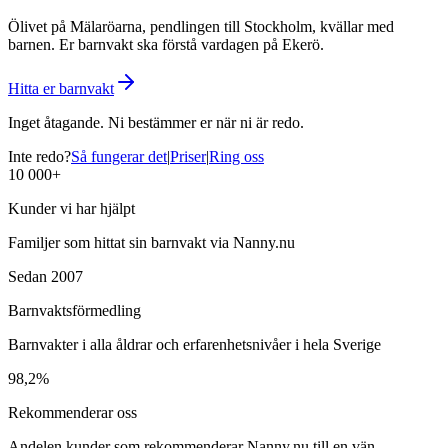
Ölivet på Mälaröarna, pendlingen till Stockholm, kvällar med
barnen. Er barnvakt ska förstå vardagen på Ekerö.
Hitta er barnvakt
Inget åtagande. Ni bestämmer er när ni är redo.
Inte redo?
Så fungerar det
|
Priser
|
Ring oss
10 000+
Kunder vi har hjälpt
Familjer som hittat sin barnvakt via Nanny.nu
Sedan 2007
Barnvaktsförmedling
Barnvakter i alla åldrar och erfarenhetsnivåer i hela Sverige
98,2%
Rekommenderar oss
Andelen kunder som rekommenderar Nanny.nu till en vän