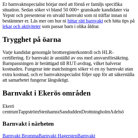
Er barnvaktsspecialist börjar med att förstå er familjs specifika
situation. Sedan söker vi bland 50 000+ granskade kandidater via
Yepstr och presenterar en utvald barnvakt som ni träffar innan ni
bestämmer er. Läs mer om hur ni
hittar rätt barnvakt
och hitta tips på
lekar och aktiviteter
som passar barn i olika åldrar.
Trygghet på öarna
Varje kandidat genomgår brottsregisterkontroll och HLR-
certifiering. Er barnvakt är anställd av oss med ansvarsförsäkring.
Barnpassningen är berättigad till RUT-avdrag, vilket halverar
kostnaden. Fungerar inte matchningen söker vi en ny barnvakt utan
extra kostnad, och er barnvaktsspecialist följer upp för att säkerställa
att samarbetet fungerar långsiktigt.
Barnvakt i Ekerös områden
Ekerö
centrum
Tappström
Stenhamra
Sandudden
Drottningholm
Adelsö
Barnvakt i närheten
Barnvakt Bromma
Barnvakt Hagersten
Barnvakt