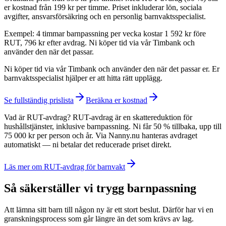
er kostnad från 199 kr per timme. Priset inkluderar lön, sociala
avgifter, ansvarsförsäkring och en personlig barnvaktsspecialist.
Exempel: 4 timmar barnpassning per vecka kostar 1 592 kr före
RUT, 796 kr efter avdrag. Ni köper tid via vår Timbank och
använder den när det passar.
Ni köper tid via vår Timbank och använder den när det passar er. Er
barnvaktsspecialist hjälper er att hitta rätt upplägg.
Se fullständig prislista
Beräkna er kostnad
Vad är RUT-avdrag? RUT-avdrag är en skattereduktion för
hushållstjänster, inklusive barnpassning. Ni får 50 % tillbaka, upp till
75 000 kr per person och år. Via Nanny.nu hanteras avdraget
automatiskt — ni betalar det reducerade priset direkt.
Läs mer om RUT-avdrag för barnvakt
Så säkerställer vi trygg barnpassning
Att lämna sitt barn till någon ny är ett stort beslut. Därför har vi en
granskningsprocess som går längre än det som krävs av lag.